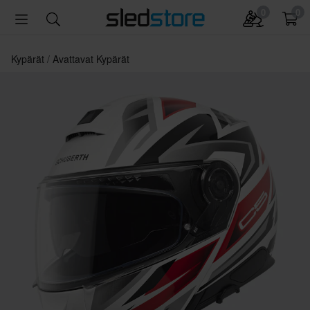
0
0
Kypärät
Avattavat Kypärät