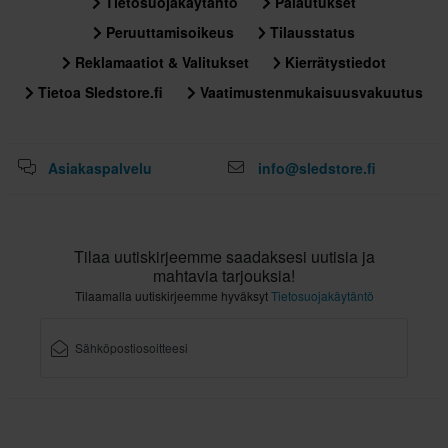
Tietosuojakäytäntö
Palautukset
Peruuttamisoikeus
Tilausstatus
Reklamaatiot & Valitukset
Kierrätystiedot
Tietoa Sledstore.fi
Vaatimustenmukaisuusvakuutus
Asiakaspalvelu
info@sledstore.fi
Tilaa uutiskirjeemme saadaksesi uutisia ja
mahtavia tarjouksia!
Tilaamalla uutiskirjeemme hyväksyt
Tietosuojakäytäntö