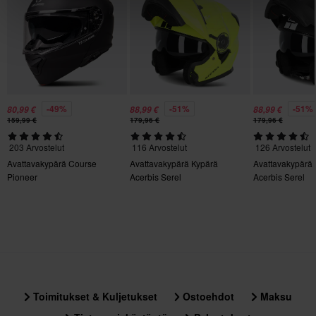
320 x 390 x 290 mm
XXL
356 x 414 x 344 mm
XL
356 x 414 x 344 mm
3XL
-49%
-51%
-51%
80,99 €
88,99 €
88,99 €
356 x 414 x 344 mm
159,99 €
179,96 €
179,96 €
M
203 Arvostelut
116 Arvostelut
126 Arvostelut
320 x 390 x 290 mm
Avattavakypärä Course
Avattavakypärä Kypärä
Avattavakypärä
L
Pioneer
Acerbis Serel
Acerbis Serel
320 x 390 x 290 mm
Sertifiointistandardi
ECE 22.06
Toimitukset & Kuljetukset
Ostoehdot
Maksu