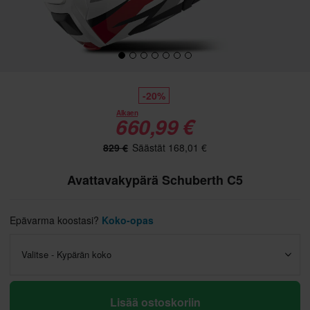
-20%
Alkaen
660,99 €
829 €
Säästät 168,01 €
Avattavakypärä Schuberth C5
Epävarma koostasi?
Koko-opas
Valitse - Kypärän koko
Lisää ostoskoriin