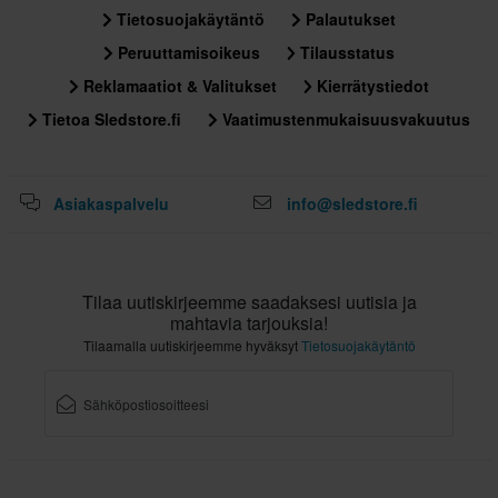
Tietosuojakäytäntö
Palautukset
356 x 414 x 344 mm
M
Peruuttamisoikeus
Tilausstatus
315 x 390 x 295 mm
Reklamaatiot & Valitukset
Kierrätystiedot
XL
Tietoa Sledstore.fi
Vaatimustenmukaisuusvakuutus
356 x 414 x 344 mm
L
356 x 414 x 344 mm
Asiakaspalvelu
info@sledstore.fi
3XL
356 x 414 x 344 mm
Tilaa uutiskirjeemme saadaksesi uutisia ja
mahtavia tarjouksia!
Tilaamalla uutiskirjeemme hyväksyt
Tietosuojakäytäntö