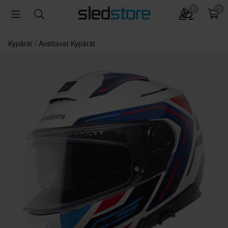
0
0
Kypärät
Avattavat Kypärät