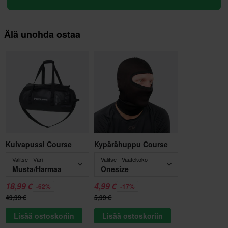
Älä unohda ostaa
Kuivapussi Course
Kypärähuppu Course
Valitse - Väri
Valitse - Vaatekoko
Musta/Harmaa
Onesize
18,99 €
4,99 €
-62%
-17%
49,99 €
5,99 €
Lisää ostoskoriin
Lisää ostoskoriin