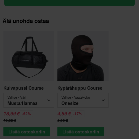
Älä unohda ostaa
Kuivapussi Course
Kypärähuppu Course
Valitse - Väri
Valitse - Vaatekoko
Musta/Harmaa
Onesize
18,99 €
4,99 €
-62%
-17%
49,99 €
5,99 €
Lisää ostoskoriin
Lisää ostoskoriin