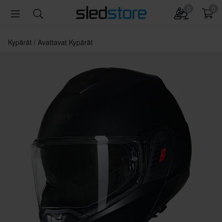
0
0
Kypärät
Avattavat Kypärät