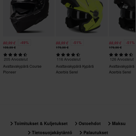
• Automaattinen vetäytyvä mekanismi
Aurinkovisiiri
• N-Com-yhteensopiva viestintäjärjestelmä
Kyllä
• Ilmanpoistoaukot
• Leuan ilmanotto
Kypärän ominaisuudet
• Päältä tapahtuva ilmanotto
Mukana Pinlock, Sisäinen aurinkovisiiri, Pikakiinnitys,
-49%
-51%
-51%
• Microlock 2 -kiinnitysjärjestelmä
80,99 €
88,99 €
88,99 €
Irrotettava vuori, Kypäräpuhelinvalmius
159,99 €
179,96 €
179,96 €
• Yläosassa kypärälaukku
Väri
• Täyttää ECE 22.06 P/J -hyväksynnän vaatimukset
205 Arvostelut
116 Arvostelut
126 Arvostelut
Avattavakypärä Course
Avattavakypärä Kypärä
Avattavakypärä
Matta Musta
Pioneer
Acerbis Serel
Acerbis Serel
Kypärän paino
Yli 1500 g
Pinlock
Mukana
Sertifiointistandardi
Toimitukset & Kuljetukset
Ostoehdot
Maksu
ECE 22.06
Tietosuojakäytäntö
Palautukset