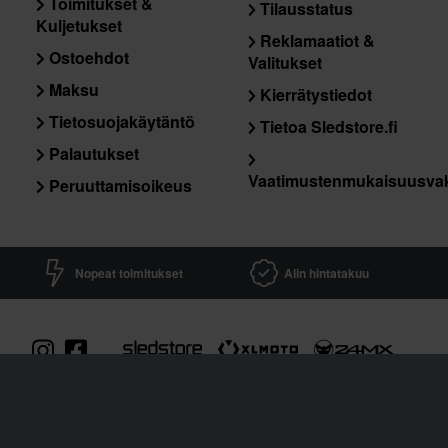
Toimitukset &
Tilausstatus
Kuljetukset
Reklamaatiot &
Ostoehdot
Valitukset
Maksu
Kierrätystiedot
Tietosuojakäytäntö
Tietoa Sledstore.fi
Palautukset
Vaatimustenmukaisuusva
Peruuttamisoikeus
Nopeat toimitukset
Alin hintatakuu