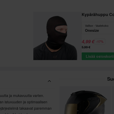
Kypärähuppu C
Valitse - Vaatekoko
Onesize
4,99 €
-17%
5,99 €
Lisää ostoskori
Suo
uutta ja mukavuutta varten.
man istuvuuden ja optimaalisen
aihtojärjestelmä takaavat paremman