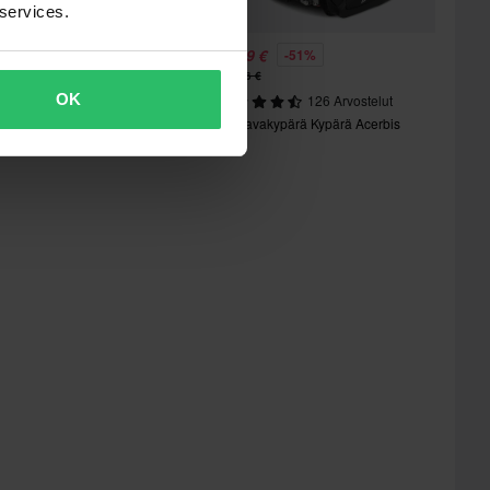
 services.
8,99 €
88,99 €
-51%
-51%
79,96 €
179,96 €
OK
116 Arvostelut
126 Arvostelut
vattavakypärä Kypärä Acerbis
Avattavakypärä Kypärä Acerbis
erel
Serel