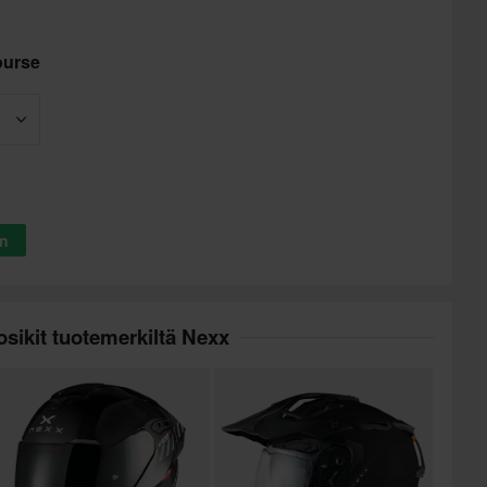
ourse
in
sikit tuotemerkiltä Nexx