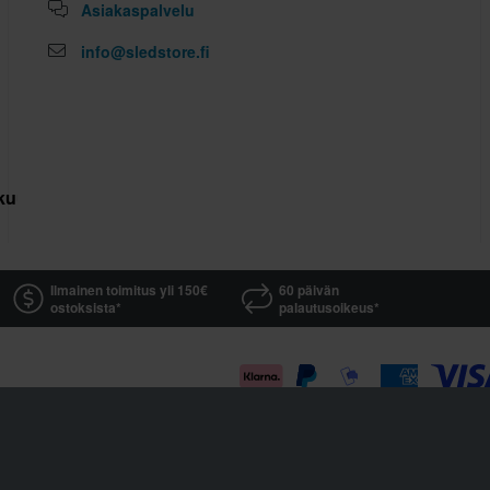
Asiakaspalvelu
info@sledstore.fi
kuutus
Ilmainen toimitus yli 150€
60 päivän
ostoksista*
palautusoikeus*
Sledstore on osa yhtiötä Pierce AB
Fleminggatan 20A, 112 26 Stockholm, Sweden