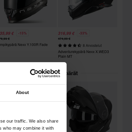
35,99 €
316,99 €
-15%
-33%
76,99 €
474,99 €
mpikypärä Nexx Y.100R Fade
8 Arvostelut
Adventurekypärä Nexx X.WED3
Plain MT
kategoriassa Avattavat Kypärät
About
se our traffic. We also share
ers who may combine it with