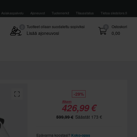
Asiakaspalvelu
Ajoneuvot
Tuotemerkit
Tilausstatus
Tietoa sledstore.fi
Tuotteet ollaan suodatettu sopiviksi
Ostoskori
0
0
Lisää ajoneuvosi
0,00
-29%
Alkaen
426,99 €
599,99 €
Säästät 173 €
Epävarma koostasi?
Koko-opas