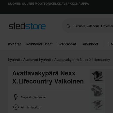
SUOMEN SUURIN MOOTTORIKELKKAVERKKOKAUPPA
Kypärät
Kelkkavarusteet
Kelkkaosat
Tarvikkeet
Li
Kypärät
Avattavat Kypärät
Avattavakypärä Nexx X.Lifecountry
Avattavakypärä Nexx
X.Lifecountry Valkoinen
Nopeat toimitukset
Alin hintatakuu