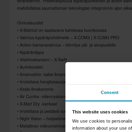
ilmankierron. Yhteensopivuus kypäräpuhelinten ja action-kam
mahdollistaa saumattoman teknologian integroinnin ajon aika
Ominaisuudet
• X-Matrix2 on saatavana kahdessa kuorikoossa
• Valmius kypäräpuhelimelle – X-COM3 | X-COM3 PRO
• Action-kameravalmius – kiinnitys ylä- ja sivupuolelle
• Kypäränlippa
• Visiirimekanismi – X-Swift
• Aurinkovisiiri
• Ilmanvaihto: kaksi ilmanottoaukkoa ja kaksi ilmanpoistoauk
• Irrotettava hengityssuoja
• Keski-ilmakammio
Consent
• Air Cumbs -viilennyskammio
• X-Mart Dry -kankaat
• Irrotettava ja pestävä vuori
This website uses cookies
• Night Vision – heijastimet
We use cookies to personalis
• Metallinen mikrometrinen suljin
information about your use of