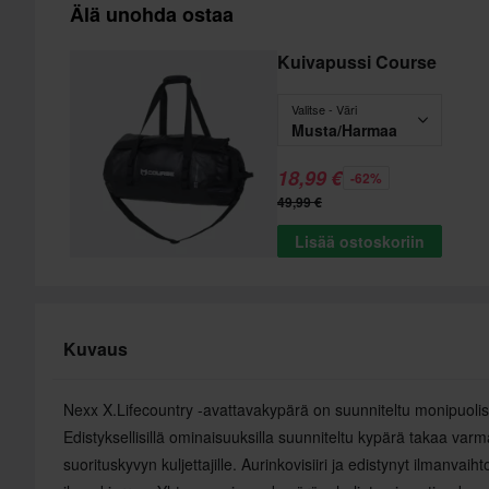
Älä unohda ostaa
Kuivapussi Course
Valitse - Väri
Musta/Harmaa
18,99 €
-62%
49,99 €
Lisää ostoskoriin
Kuvaus
Nexx X.Lifecountry -avattavakypärä on suunniteltu monipuolis
Edistyksellisillä ominaisuuksilla suunniteltu kypärä takaa var
suorituskyvyn kuljettajille. Aurinkovisiiri ja edistynyt ilmanv