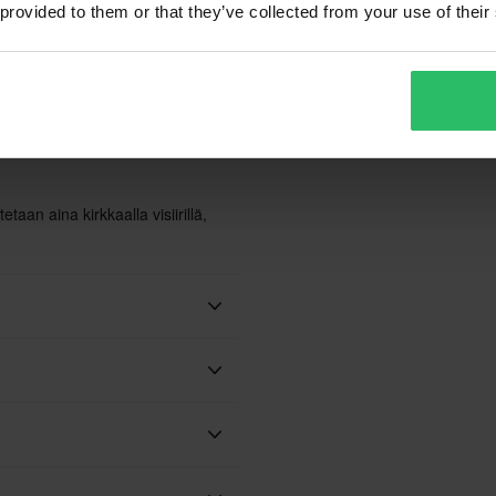
 provided to them or that they’ve collected from your use of their
80,99 €
8
-49%
159,99 €
1
en siitä, että Nexx seisoo
203 Arvostelut
.
Avattavakypärä Course Pioneer
A
S
taan aina kirkkaalla visiirillä,
Ei
Mikrometrinen
Valmisteltu