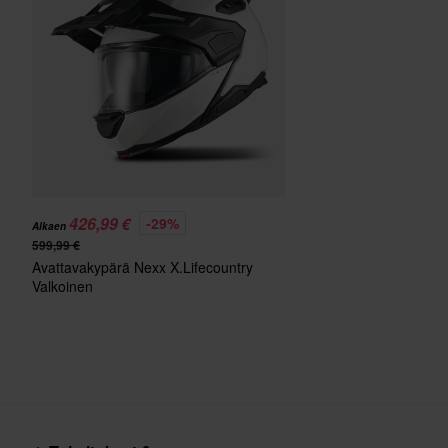
Kiertovoimasuoja
Aurinkovisiiri
Kypärän paino
Paketin mitat
426,99 €
-29%
Alkaen
599,99 €
Avattavakypärä Nexx X.Lifecountry
Valkoinen
Sertifiointistandardi