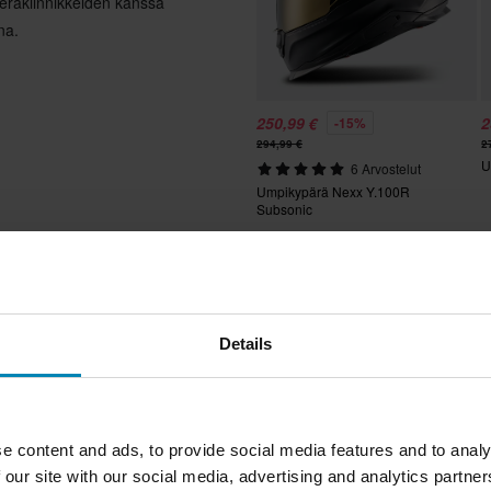
erakiinnikkeiden kanssa
na.
250,99 €
2
-15%
294,99 €
2
U
6 Arvostelut
Umpikypärä Nexx Y.100R
Subsonic
Suosikit 
koa
Huippuhinta!
Details
e content and ads, to provide social media features and to analy
 our site with our social media, advertising and analytics partn