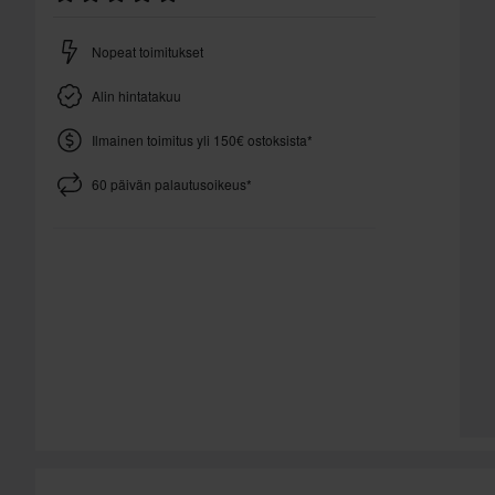
Nopeat toimitukset
Alin hintatakuu
Ilmainen toimitus yli 150€ ostoksista*
60 päivän palautusoikeus*