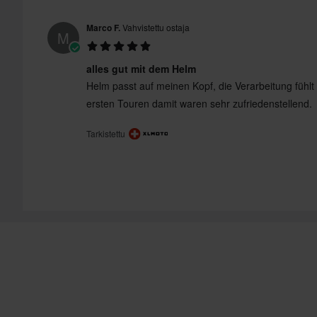
Väri
Marco F.
Vahvistettu ostaja
M
Kiertovoimasuoja
alles gut mit dem Helm
Aurinkovisiiri
Helm passt auf meinen Kopf, die Verarbeitung fühlt
ersten Touren damit waren sehr zufriedenstellend.
Kypärän paino
Tarkistettu
Sertifiointistandardi
Paketin mitat