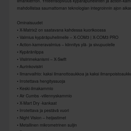
ilmankierron. Yhteensopivuus kypäräpuhelinten ja action-kam
mahdollistaa saumattoman teknologian integroinnin ajon aika
Ominaisuudet
• X-Matrix2 on saatavana kahdessa kuorikoossa
• Valmius kypäräpuhelimelle – X-COM3 | X-COM3 PRO
• Action-kameravalmius – kiinnitys ylä- ja sivupuolelle
• Kypäränlippa
• Visiirimekanismi – X-Swift
• Aurinkovisiiri
• Ilmanvaihto: kaksi ilmanottoaukkoa ja kaksi ilmanpoistoauk
• Irrotettava hengityssuoja
• Keski-ilmakammio
• Air Cumbs -viilennyskammio
• X-Mart Dry -kankaat
• Irrotettava ja pestävä vuori
• Night Vision – heijastimet
• Metallinen mikrometrinen suljin