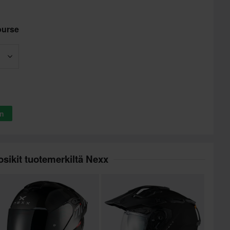
ourse
in
sikit tuotemerkiltä Nexx