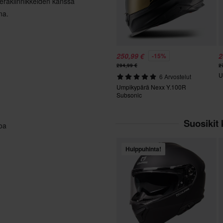
erakiinnikkeiden kanssa
na.
250,99 €
2
-15%
294,99 €
2
U
6 Arvostelut
Umpikypärä Nexx Y.100R
Subsonic
Suosikit 
koa
Huippuhinta!