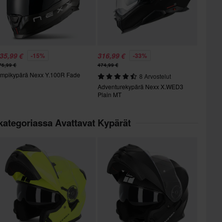
35,99 €
316,99 €
-15%
-33%
76,99 €
474,99 €
mpikypärä Nexx Y.100R Fade
8 Arvostelut
Adventurekypärä Nexx X.WED3
Plain MT
kategoriassa Avattavat Kypärät