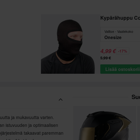
Kypärähuppu C
Valitse - Vaatekoko
Onesize
4,99 €
-17%
5,99 €
Lisää ostoskori
Suo
uutta ja mukavuutta varten.
man istuvuuden ja optimaalisen
aihtojärjestelmä takaavat paremman