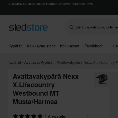
SUOMEN SUURIN MOOTTORIKELKKAVERKKOKAUPPA
Kypärät
Kelkkavarusteet
Kelkkaosat
Tarvikkeet
Li
Kypärät
Avattavat Kypärät
Avattavakypärä Nexx X.Lifecountry
Avattavakypärä Nexx
X.Lifecountry
Westbound MT
Musta/Harmaa
1 Arvostelut