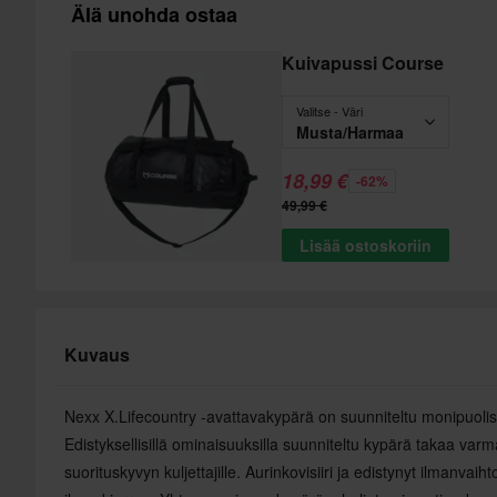
Älä unohda ostaa
Kuivapussi Course
Valitse - Väri
Musta/Harmaa
18,99 €
-62%
49,99 €
Lisää ostoskoriin
Kuvaus
Nexx X.Lifecountry -avattavakypärä on suunniteltu monipuolis
Edistyksellisillä ominaisuuksilla suunniteltu kypärä takaa var
suorituskyvyn kuljettajille. Aurinkovisiiri ja edistynyt ilmanv