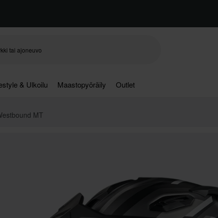
festyle & Ulkoilu
Maastopyöräily
Outlet
 Westbound MT