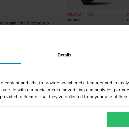
80,99 €
8
-49%
159,99 €
1
en siitä, että Nexx seisoo
205 Arvostelut
.
Avattavakypärä Course Pioneer
A
S
Details
taan aina kirkkaalla visiirillä,
e content and ads, to provide social media features and to analy
 our site with our social media, advertising and analytics partn
 provided to them or that they’ve collected from your use of their
Ei
Mikrometrinen
Valmisteltu