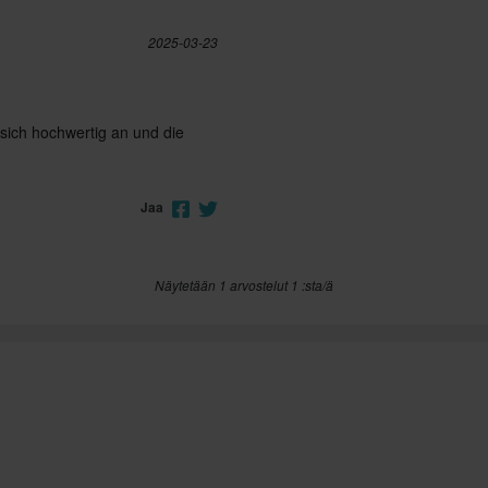
Musta/Harmaa
2025-03-23
Ei mitään
Kyllä
 sich hochwertig an und die
Yli 1500 g
Jaa
DOT, ECE 22.06
XS
356 x 414 x 344 mm
Näytetään 1 arvostelut 1 :sta/ä
XXL
315 x 400 x 315 mm
S
356 x 414 x 344 mm
XL
315 x 400 x 310 mm
L
310 x 400 x 310 mm
M
315 x 395 x 310 mm
3XL
356 x 414 x 344 mm