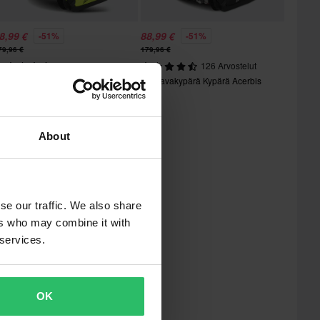
8,99 €
88,99 €
-51%
-51%
79,96 €
179,96 €
116 Arvostelut
126 Arvostelut
vattavakypärä Kypärä Acerbis
Avattavakypärä Kypärä Acerbis
erel
Serel
About
se our traffic. We also share
ers who may combine it with
 services.
OK