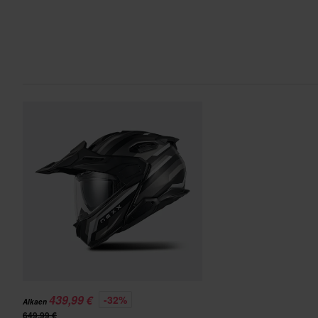
439,99 €
-32%
Alkaen
649,99 €