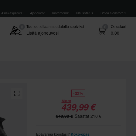
Asiakaspalvelu
Ajoneuvot
Tuotemerkit
Tilausstatus
Tietoa sledstore.fi
Tuotteet ollaan suodatettu sopiviksi
Ostoskori
0
0
Lisää ajoneuvosi
0,00
-32%
Alkaen
439,99 €
649,99 €
Säästät 210 €
Epävarma koostasi?
Koko-opas