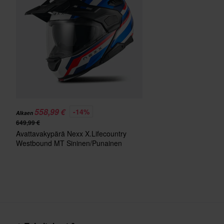
Kiertovoimasuoja
Aurinkovisiiri
Väri
Kypärän paino
Sertifiointistandardi
558,99 €
-14%
Alkaen
Paketin mitat
649,99 €
Avattavakypärä Nexx X.Lifecountry
Westbound MT Sininen/Punainen