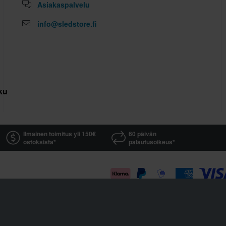
Asiakaspalvelu
info@sledstore.fi
kuutus
Ilmainen toimitus yli 150€
60 päivän
ostoksista*
palautusoikeus*
Sledstore on osa yhtiötä Pierce AB
Fleminggatan 20A, 112 26 Stockholm, Sweden