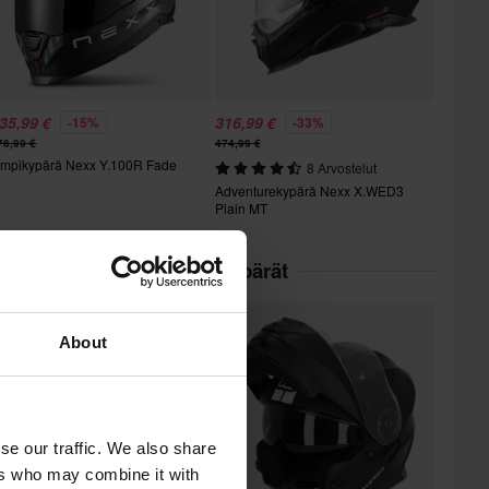
35,99 €
316,99 €
-15%
-33%
76,99 €
474,99 €
mpikypärä Nexx Y.100R Fade
8 Arvostelut
Adventurekypärä Nexx X.WED3
Plain MT
kategoriassa Avattavat Kypärät
About
se our traffic. We also share
ers who may combine it with