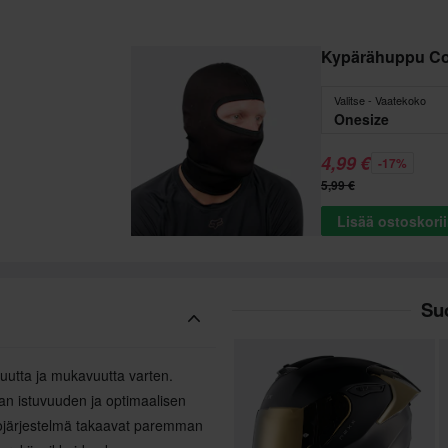
Kypärähuppu C
Valitse - Vaatekoko
Onesize
4,99 €
-17%
5,99 €
Lisää ostoskori
Suo
uutta ja mukavuutta varten.
man istuvuuden ja optimaalisen
aihtojärjestelmä takaavat paremman