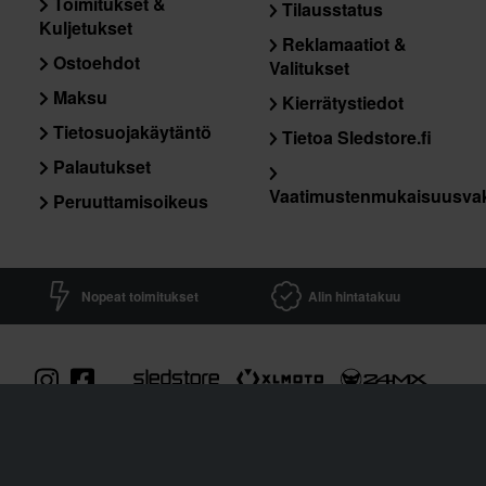
Toimitukset &
Tilausstatus
Kuljetukset
Reklamaatiot &
Ostoehdot
Valitukset
Maksu
Kierrätystiedot
Tietosuojakäytäntö
Tietoa Sledstore.fi
Palautukset
Vaatimustenmukaisuusva
Peruuttamisoikeus
Nopeat toimitukset
Alin hintatakuu