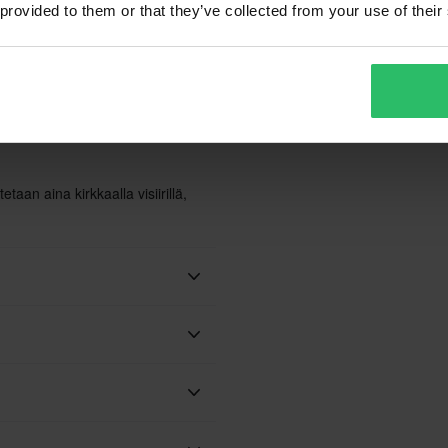
 provided to them or that they’ve collected from your use of their
80,99 €
8
-49%
159,99 €
1
en siitä, että Nexx seisoo
205 Arvostelut
.
Avattavakypärä Course Pioneer
A
S
taan aina kirkkaalla visiirillä,
Ei
Mikrometrinen
Valmisteltu