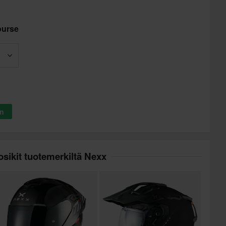
ourse
in
sikit tuotemerkiltä Nexx