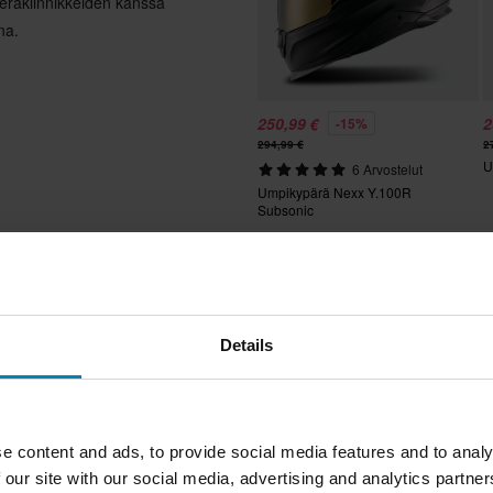
erakiinnikkeiden kanssa
na.
250,99 €
2
-15%
294,99 €
2
U
6 Arvostelut
Umpikypärä Nexx Y.100R
Subsonic
Suosikit 
koa
Huippuhinta!
Details
e content and ads, to provide social media features and to analy
 our site with our social media, advertising and analytics partn