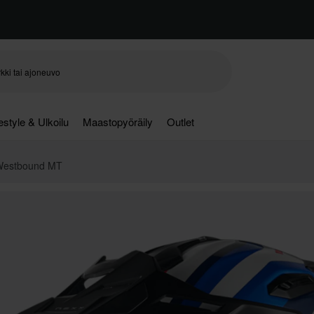
festyle & Ulkoilu
Maastopyöräily
Outlet
 Westbound MT