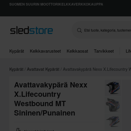
SUOMEN SUURIN MOOTTORIKELKKAVERKKOKAUPPA
Kypärät
Kelkkavarusteet
Kelkkaosat
Tarvikkeet
Li
Kypärät
Avattavat Kypärät
Avattavakypärä Nexx X.Lifecountry
Avattavakypärä Nexx
X.Lifecountry
Westbound MT
Sininen/Punainen