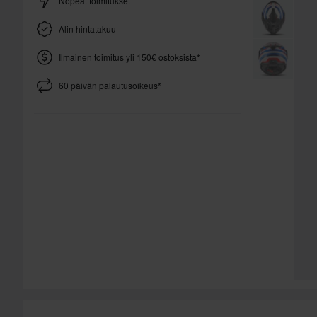
Nopeat toimitukset
Alin hintatakuu
Ilmainen toimitus yli 150€ ostoksista*
60 päivän palautusoikeus*