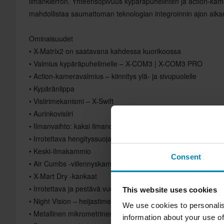
ilmankierron. Yhteensopivuus kypäräpuhelinten ja action-kam
mahdollistaa saumattoman teknologian integroinnin ajon aika
Ominaisuudet
• X-Matrix2 on saatavana kahdessa kuorikoossa
• Valmius kypäräpuhelimelle – X-COM3 | X-COM3 PRO
• Action-kameravalmius – kiinnitys ylä- ja sivupuolelle
• Kypäränlippa
• Visiirimekanismi – X-Swift
• Aurinkovisiiri
• Ilmanvaihto: kaksi ilmanottoaukkoa ja kaksi ilmanpoistoauk
• Irrotettava hengityssuoja
• Keski-ilmakammio
Consent
• Air Cumbs -viilennyskammio
• X-Mart Dry -kankaat
• Irrotettava ja pestävä vuori
This website uses cookies
• Night Vision – heijastimet
We use cookies to personalis
• Metallinen mikrometrinen suljin
information about your use of