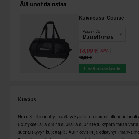
Älä unohda ostaa
Kuivapussi Course
Valitse - Väri
Musta/Harmaa
18,99 €
-62%
49,99 €
Lisää ostoskoriin
Kuvaus
Nexx X.Lifecountry -avattavakypärä on suunniteltu monipuolis
Edistyksellisillä ominaisuuksilla suunniteltu kypärä takaa var
suorituskyvyn kuljettajille. Aurinkovisiiri ja edistynyt ilmanv