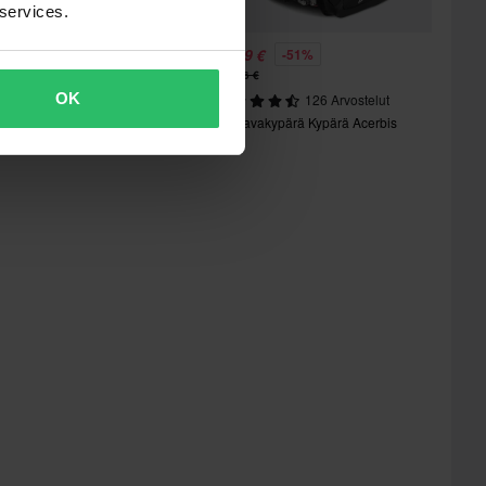
 services.
8,99 €
88,99 €
-51%
-51%
79,96 €
179,96 €
OK
116 Arvostelut
126 Arvostelut
vattavakypärä Kypärä Acerbis
Avattavakypärä Kypärä Acerbis
erel
Serel