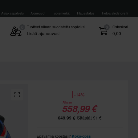
Asiakaspalvelu
Ajoneuvot
Tuotemerkit
Tilausstatus
Tietoa sledstore.fi
Tuotteet ollaan suodatettu sopiviksi
Ostoskori
0
0
Lisää ajoneuvosi
0,00
-14%
Alkaen
558,99 €
649,99 €
Säästät 91 €
Epävarma koostasi?
Koko-opas