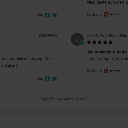
Alles Bestens. Gerne 
Tarkistettu
Jaa
2025-09-09
John C.
Vahvistettu ostaja
J
Jeg er meget tilfred
ures og relativt støjsvag. Kan
Jeg er meget tilfreds 
old til mål.
Tarkistettu
Jaa
Näytetään 4 arvostelut 4 :sta/ä