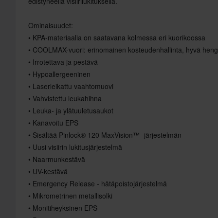
edistyneellä visiirilukituksella.
Ominaisuudet:
• KPA-materiaalia on saatavana kolmessa eri kuorikoossa
• COOLMAX-vuori: erinomainen kosteudenhallinta, hyvä hengi
• Irrotettava ja pestävä
• Hypoallergeeninen
• Laserleikattu vaahtomuovi
• Vahvistettu leukahihna
• Leuka- ja ylätuuletusaukot
• Kanavoitu EPS
• Sisältää Pinlock® 120 MaxVision™ -järjestelmän
• Uusi visiirin lukitusjärjestelmä
• Naarmunkestävä
• UV-kestävä
• Emergency Release - hätäpoistojärjestelmä
• Mikrometrinen metallisolki
• Monitiheyksinen EPS