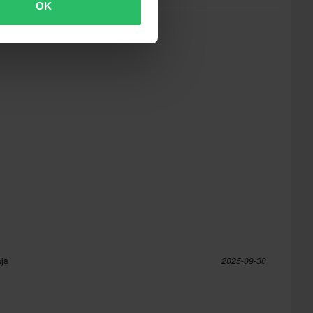
OK
aja
2025-09-30