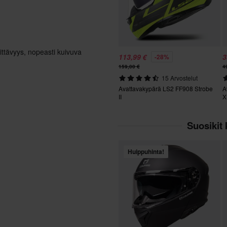
ttävyys, nopeasti kuivuva
113,99 €
3
-28%
159,00 €
4
15 Arvostelut
Avattavakypärä LS2 FF908 Strobe
A
II
X
Suosikit 
Huippuhinta!