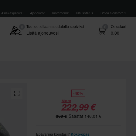
Asiakaspalvelu
Ajoneuvot
Tuotemerkit
Tilausstatus
Tietoa sledstore.fi
Tuotteet ollaan suodatettu sopiviksi
Ostoskori
0
0
Lisää ajoneuvosi
0,00
-40%
Alkaen
222,99 €
369 €
Säästät 146,01 €
Epävarma koostasi?
Koko-opas