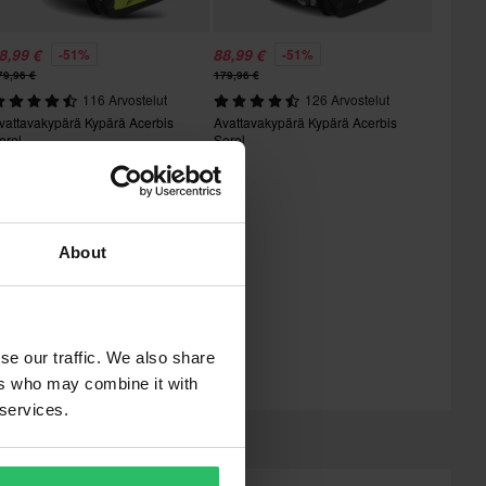
8,99 €
88,99 €
-51%
-51%
79,96 €
179,96 €
116 Arvostelut
126 Arvostelut
vattavakypärä Kypärä Acerbis
Avattavakypärä Kypärä Acerbis
erel
Serel
About
se our traffic. We also share
ers who may combine it with
 services.