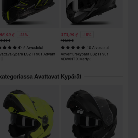
56,99 €
373,99 €
-28%
-15%
99,00 €
439,99 €
5 Arvostelut
10 Arvostelut
vattavakypärä LS2 FF901 Advant
Adventurekypärä LS2 FF901
 C
ADVANT X Mertyk
kategoriassa Avattavat Kypärät