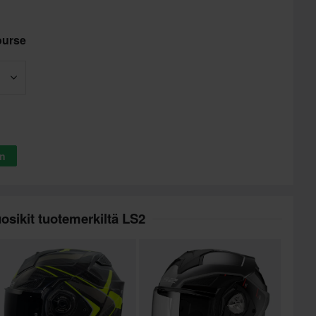
ourse
in
osikit tuotemerkiltä LS2