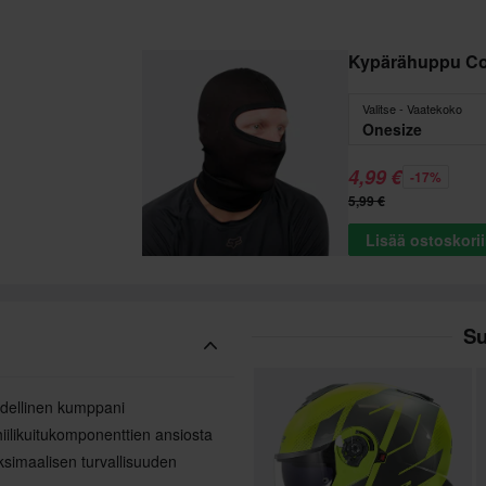
Kypärähuppu C
Valitse - Vaatekoko
Onesize
4,99 €
-17%
5,99 €
Lisää ostoskori
Su
ydellinen kumppani
hiilikuitukomponenttien ansiosta
simaalisen turvallisuuden