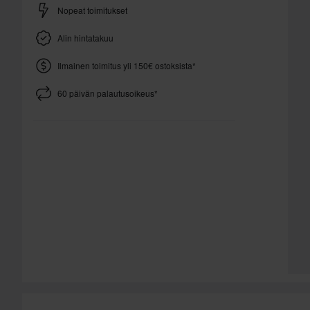
Nopeat toimitukset
Alin hintatakuu
Ilmainen toimitus yli 150€ ostoksista*
60 päivän palautusoikeus*