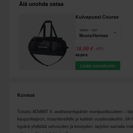
Älä unohda ostaa
Kuivapussi Course
Valitse - Väri
Musta/Harmaa
18,99 €
-62%
49,99 €
Lisää ostoskoriin
Kuvaus
Tutustu ADVANT II -avattavankypärän monipuolisuuteen – tä
kaupunkiajoon, maantieretkille ja kaikkiin vuodenaikoihin. 6K-
kypärä yhdistää vahvuuden ja keveyden, tarjoten samalla mak