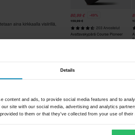
80,99 €
8
-49%
159,99 €
1
taan aina kirkkaalla visiirillä,
203 Arvostelut
Avattavakypärä Course Pioneer
A
S
Keltainen
Details
Aikuinen
Kestomuovi
e content and ads, to provide social media features and to analy
 our site with our social media, advertising and analytics partn
LS2
Teemme aina parhaamme
 provided to them or that they’ve collected from your use of their
nopeasti!
k, Pikairrotettavat poskipalat,
Pikakiinnitys, Irrotettava vuori