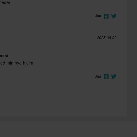
wieder
Jaa
2025-08-09
s med
med min nye hjelm.
Jaa