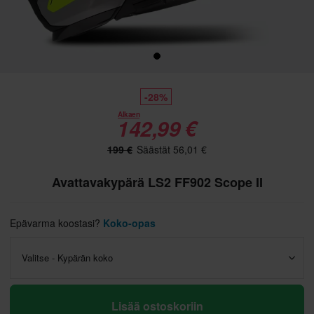
-28%
Alkaen
142,99 €
199 €
Säästät 56,01 €
Avattavakypärä LS2 FF902 Scope II
Epävarma koostasi?
Koko-opas
Valitse - Kypärän koko
Lisää ostoskoriin