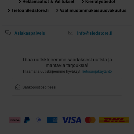
Reklamaatiot & Valitukset
Kierrätystiedot
Tietoa Sledstore.fi
Vaatimustenmukaisuusvakuutus
Asiakaspalvelu
info@sledstore.fi
Tilaa uutiskirjeemme saadaksesi uutisia ja
mahtavia tarjouksia!
Tilaamalla uutiskirjeemme hyväksyt
Tietosuojakäytäntö