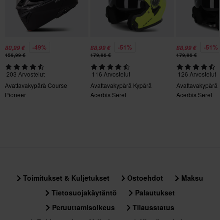
295 x 365 x 280 mm
S
290 x 365 x 285 mm
L
-49%
-51%
-51%
80,99 €
88,99 €
88,99 €
159,99 €
179,96 €
179,96 €
290 x 365 x 280 mm
XXL
203 Arvostelut
116 Arvostelut
126 Arvostelut
295 x 365 x 280 mm
Avattavakypärä Course
Avattavakypärä Kypärä
Avattavakypärä
Pioneer
Acerbis Serel
Acerbis Serel
M
356 x 414 x 344 mm
3XL
290 x 365 x 285 mm
XL
295 x 365 x 285 mm
Toimitukset & Kuljetukset
Ostoehdot
Maksu
Sertifiointistandardi
Tietosuojakäytäntö
Palautukset
ECE 22.06
Peruuttamisoikeus
Tilausstatus