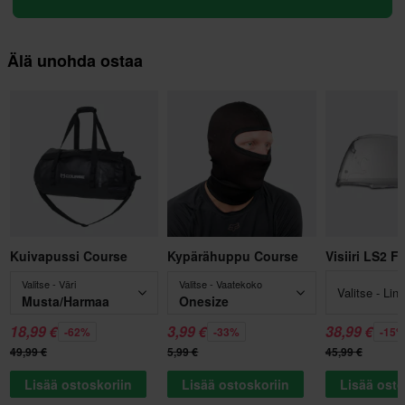
Älä unohda ostaa
Kuivapussi Course
Kypärähuppu Course
Visiiri LS2 F
Valitse - Väri
Valitse - Vaatekoko
Valitse - Lins
Musta/Harmaa
Onesize
18,99 €
3,99 €
38,99 €
-62%
-33%
-15
49,99 €
5,99 €
45,99 €
Lisää ostoskoriin
Lisää ostoskoriin
Lisää osto