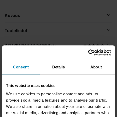
Kuvaus
Nauti tämän modulaarisen kypärän monipuolisuudesta –
Tuotetiedot
täydellinen kumppani sekä kaupunkiajoon että moottoritielle.
Turvallinen ja mukava, sisältäen uuden lukitusmekanismin 90º
Asiakkaiden arvostelut
(6)
Väri
ylös kääntyvälle leukasuojalle.
Harmaa
Koko-opas
Ominaisuudet:
Väri
Consent
Details
About
• Valmistettu HPTT-polykarbonaatista
Harmaa/Keltainen
Toimitus ja palautus
• COOLMAX-vuori: erinomainen kosteudenhallinta, hyvä
hengittävyys ja nopea kuivuminen
Tuotteen käyttäjä
This website uses cookies
• Irrotettava ja pestävä
Nopeat toimitukset
Aikuinen
Kysymyksiä tuotteesta
(Kysy jotain)
We use cookies to personalise content and ads, to
• Hypoallergeeninen
Toimitamme päivittäin tilauksia kaikkialle Pohjoismaissa.
Materiaali
provide social media features and to analyse our traffic.
• Laserleikattu vaahtomuovi
Teemme aina parhaamme varmistaaksemme, että vastaanotat
Kysy jotain
We also share information about your use of our site with
Kestomuovi
Suosikit tuotemerkiltä LS2
• Leuka- ja etutuuletusaukot
tuotteet mahdollisimman nopeasti!
our social media, advertising and analytics partners who
• Ilmanpoistoaukko