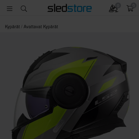
0
0
Kypärät
Avattavat Kypärät