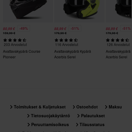
1750
Väri
Musta/Punainen
-49%
-51%
-51%
80,99 €
88,99 €
88,99 €
159,99 €
179,96 €
179,96 €
Kiertovoimasuoja
203 Arvostelut
116 Arvostelut
126 Arvostelut
Ei mitään
Avattavakypärä Course
Avattavakypärä Kypärä
Avattavakypärä
Materiaali
Pioneer
Acerbis Serel
Acerbis Serel
Kestomuovi
Kypärän paino
Yli 1500 g
Pinlock
Mukana
Toimitukset & Kuljetukset
Ostoehdot
Maksu
Tietosuojakäytäntö
Palautukset
Materiaali
Peruuttamisoikeus
Tilausstatus
Ulkomateriaali