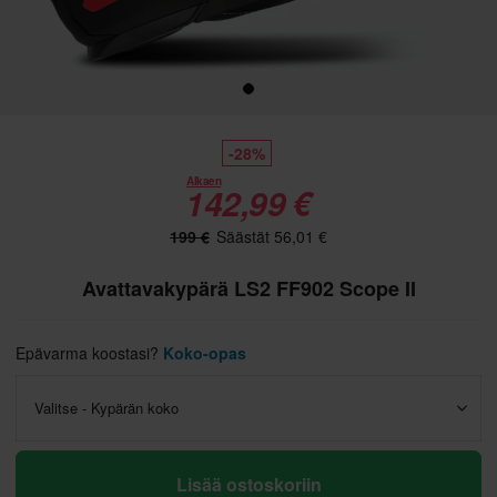
-28%
Alkaen
142,99 €
199 €
Säästät 56,01 €
Avattavakypärä LS2 FF902 Scope II
Epävarma koostasi?
Koko-opas
Valitse - Kypärän koko
Lisää ostoskoriin