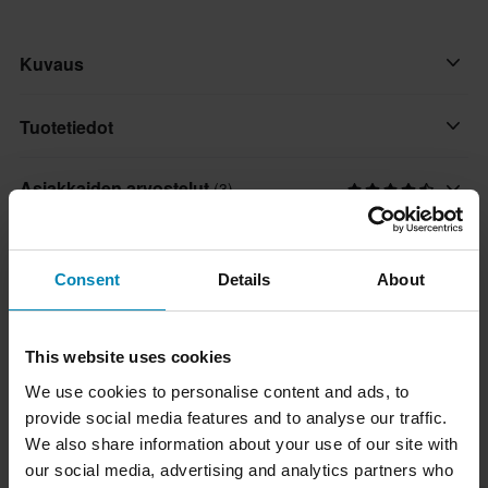
Kuvaus
Nauti tämän modulaarisen kypärän monipuolisuudesta –
Tuotetiedot
täydellinen kumppani sekä kaupunkiajoon että moottoritielle.
Turvallinen ja mukava, sisältäen uuden lukitusmekanismin 90º
Asiakkaiden arvostelut
(3)
Aurinkovisiiri
ylös kääntyvälle leukasuojalle.
Ei
Koko-opas
Ominaisuudet:
Suljinmekanismi
Consent
Details
About
• Valmistettu HPTT-polykarbonaatista
Mikrometrinen
Toimitus ja palautus
• COOLMAX-vuori: erinomainen kosteudenhallinta, hyvä
hengittävyys ja nopea kuivuminen
Tuotteen käyttäjä
This website uses cookies
• Irrotettava ja pestävä
Nopeat toimitukset
Aikuinen
Kysymyksiä tuotteesta
(Kysy jotain)
We use cookies to personalise content and ads, to
• Hypoallergeeninen
Toimitamme päivittäin tilauksia kaikkialle Pohjoismaissa.
Väri
provide social media features and to analyse our traffic.
• Laserleikattu vaahtomuovi
Teemme aina parhaamme varmistaaksemme, että vastaanotat
Kysy jotain
We also share information about your use of our site with
Punainen, Musta
Suosikit tuotemerkiltä LS2
• Leuka- ja etutuuletusaukot
tuotteet mahdollisimman nopeasti!
our social media, advertising and analytics partners who
• Ilmanpoistoaukko