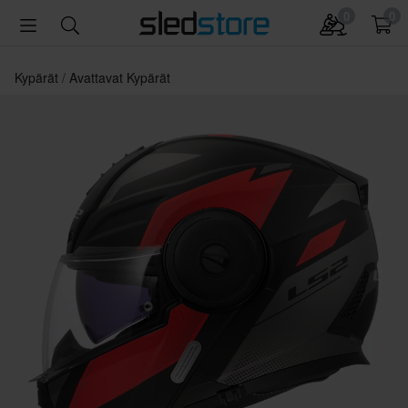
0
0
Kypärät
Avattavat Kypärät