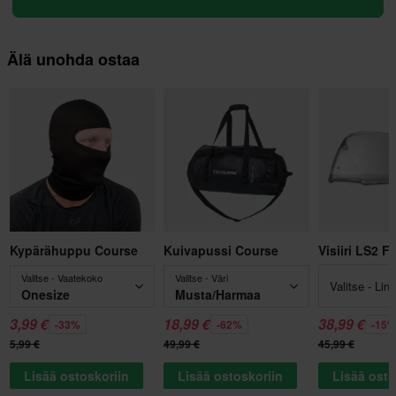
Älä unohda ostaa
Kypärähuppu Course
Kuivapussi Course
Visiiri LS2 F
Valitse - Vaatekoko
Valitse - Väri
Valitse - Lins
Onesize
Musta/Harmaa
3,99 €
18,99 €
38,99 €
-33%
-62%
-15
5,99 €
49,99 €
45,99 €
Lisää ostoskoriin
Lisää ostoskoriin
Lisää osto