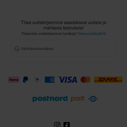
XS
356 x 414 x 344 mm
XXL
Tilaa uutiskirjeemme saadaksesi uutisia ja
356 x 414 x 344 mm
mahtavia tarjouksia!
L
Tilaamalla uutiskirjeemme hyväksyt
Tietosuojakäytäntö
305 x 395 x 290 mm
M
305 x 395 x 290 mm
S
356 x 414 x 344 mm
XL
300 x 395 x 290 mm
3XL
356 x 414 x 344 mm