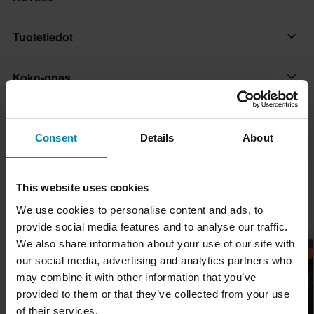
Koe monipuolisuus LS2 FF901 Advant X Nova
Tuotetiedot
Avattavakypärällä, joka on suunniteltu sopeutumaan kaikkiin
vuodenaikoihin 180º kääntyvällä leukasuojalla. Valmistettu ultra-
Koko-opas
Väri
kevyestä HPFC-komposiittikuoresta, se tarjoaa erinomaista
Keltainen, Musta
lujuutta ja mukavuutta jokaiseen ajoon. Kypärässä on leveä
Toimitus ja palautus
naarmuuntumista kestävä visiiri, joka on yhteensopiva Pinlock
Suljinmekanismi
Consent
Details
About
Max Vision -huurtumisenestojärjestelmän kanssa, ja siinä on
Mikrometrinen
Nopeat toimitukset
laskettava aurinkovisiiri näkyvyyden parantamiseksi.
Kysymyksiä tuotteesta
(Kysy jotain)
Materiaali
Toimitamme päivittäin tilauksia kaikkialle Pohjoismaissa.
This website uses cookies
Ominaisuudet:
Teemme aina parhaamme varmistaaksemme, että vastaanotat
Lasikuitu
Kysy jotain
Suosikit tuotemerkiltä LS2
• Muunneltava 180º avattava leukapala vuoden ympäri
We use cookies to personalise content and ads, to
tuotteet mahdollisimman nopeasti!
Kypäräpuhelin
provide social media features and to analyse our traffic.
käytettäväksi
Alin hintatakuu
We also share information about your use of our site with
Valmisteltu
• Ultra-kevyt HPFC-komposiittikuori tarjoaa kestävyyttä ja
our social media, advertising and analytics partners who
Pyrimme pitämään yllä parhaita hintoja, mutta jos löydät silti
mukavuutta
Tuotteen Paino
may combine it with other information that you’ve
paremman hinnan kilpailijalta, vastaamme siihen hintaan.
• Leveä naarmuuntumista kestävä visiiri; Pinlock 120 MaxVision
1600
provided to them or that they’ve collected from your use
Hintatakuumme on voimassa 14 päivän kuluessa ostoksestasi.
sisältyy
of their services.