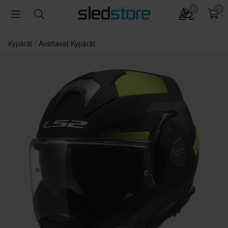
0
0
Kypärät
Avattavat Kypärät