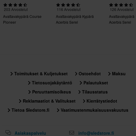
Irrotettava Vuori
203 Arvostelut
116 Arvostelut
126 Arvostelut
Kyllä
Avattavakypärä Course
Avattavakypärä Kypärä
Avattavakypärä
Pioneer
Acerbis Serel
Acerbis Serel
Kiertovoimasuoja
Ei mitään
Aurinkovisiiri
Kyllä
Kypärän paino
Toimitukset & Kuljetukset
Ostoehdot
Maksu
Yli 1500 g
Tietosuojakäytäntö
Palautukset
Pinlock
Peruuttamisoikeus
Tilausstatus
Mukana
Reklamaatiot & Valitukset
Kierrätystiedot
Sertifiointistandardi
Tietoa Sledstore.fi
Vaatimustenmukaisuusvakuutus
DOT, ECE 22.06
Paketin mitat
Asiakaspalvelu
info@sledstore.fi