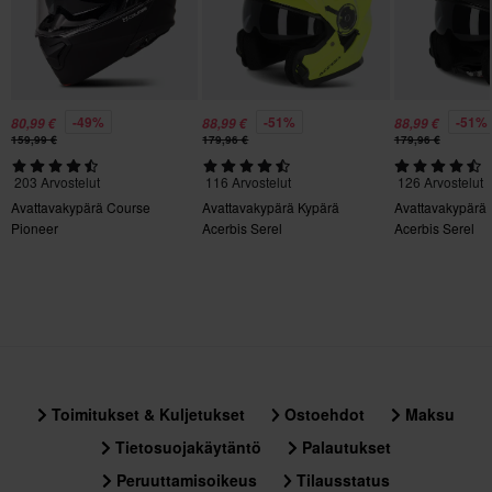
XXL
305 x 395 x 290 mm
S
305 x 395 x 295 mm
-49%
-51%
-51%
80,99 €
88,99 €
88,99 €
3XL
159,99 €
179,96 €
179,96 €
356 x 414 x 344 mm
203 Arvostelut
116 Arvostelut
126 Arvostelut
L
Avattavakypärä Course
Avattavakypärä Kypärä
Avattavakypärä
356 x 414 x 344 mm
Pioneer
Acerbis Serel
Acerbis Serel
M
356 x 414 x 344 mm
Sertifiointistandardi
DOT, ECE 22.06
Toimitukset & Kuljetukset
Ostoehdot
Maksu
Tietosuojakäytäntö
Palautukset
Peruuttamisoikeus
Tilausstatus