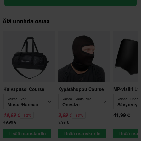
Älä unohda ostaa
Kuivapussi Course
Kypärähuppu Course
MP-visiiri L
Valitse - Väri
Valitse - Vaatekoko
Valitse - Linssin
Musta/Harmaa
Onesize
Sävytetty
18,99 €
3,99 €
41,99 €
-62%
-33%
49,99 €
5,99 €
Lisää ostoskoriin
Lisää ostoskoriin
Lisää osto