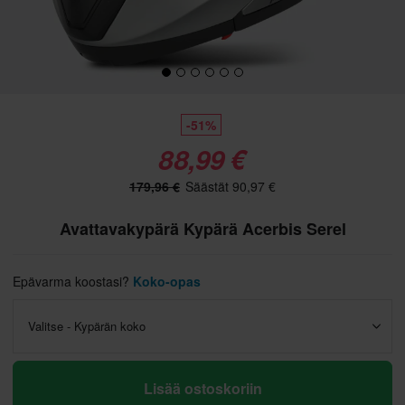
-51%
88,99 €
179,96 €
Säästät 90,97 €
Avattavakypärä Kypärä Acerbis Serel
Epävarma koostasi?
Koko-opas
Valitse - Kypärän koko
Lisää ostoskoriin