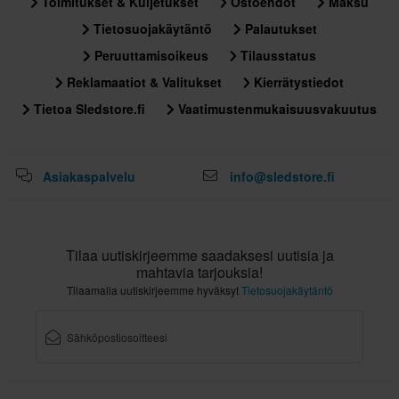
Toimitukset & Kuljetukset
Ostoehdot
Maksu
Tietosuojakäytäntö
Palautukset
Peruuttamisoikeus
Tilausstatus
Reklamaatiot & Valitukset
Kierrätystiedot
Tietoa Sledstore.fi
Vaatimustenmukaisuusvakuutus
Asiakaspalvelu
info@sledstore.fi
Tilaa uutiskirjeemme saadaksesi uutisia ja
mahtavia tarjouksia!
Tilaamalla uutiskirjeemme hyväksyt
Tietosuojakäytäntö