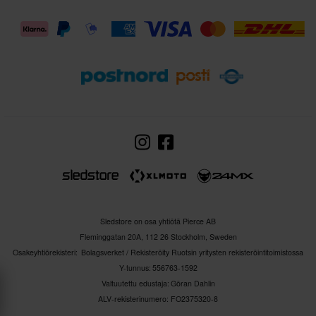
Sledstore on osa yhtiötä Pierce AB
Fleminggatan 20A, 112 26 Stockholm, Sweden
Osakeyhtiörekisteri: Bolagsverket / Rekisteröity Ruotsin yritysten rekisteröintitoimistossa
Y-tunnus: 556763-1592
Valtuutettu edustaja: Göran Dahlin
ALV-rekisterinumero: FO2375320-8