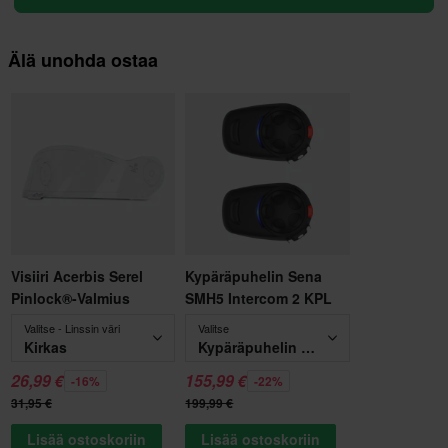
Älä unohda ostaa
Visiiri Acerbis Serel
Kypäräpuhelin Sena
Pinlock®-Valmius
SMH5 Intercom 2 KPL
Valitse - Linssin väri
Valitse
Kirkas
Kypäräpuhelin Sena SMH5 Intercom 2 KPL
26,99 €
155,99 €
-16%
-22%
31,95 €
199,99 €
Lisää ostoskoriin
Lisää ostoskoriin