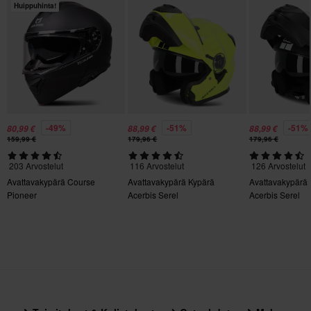
Huippuhinta!
280 x 375 x 260 mm
XL
275 x 380 x 260 mm
Sertifiointistandardi
ECE 22.06
-49%
-51%
-51%
80,99 €
88,99 €
88,99 €
159,99 €
179,96 €
179,96 €
203 Arvostelut
116 Arvostelut
126 Arvostelut
Avattavakypärä Course
Avattavakypärä Kypärä
Avattavakypärä
Pioneer
Acerbis Serel
Acerbis Serel