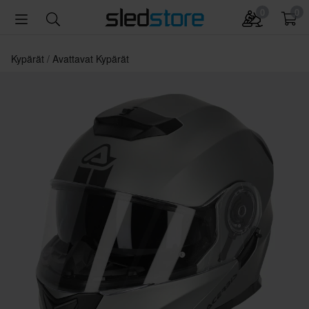
0
0
Kypärät
Avattavat Kypärät