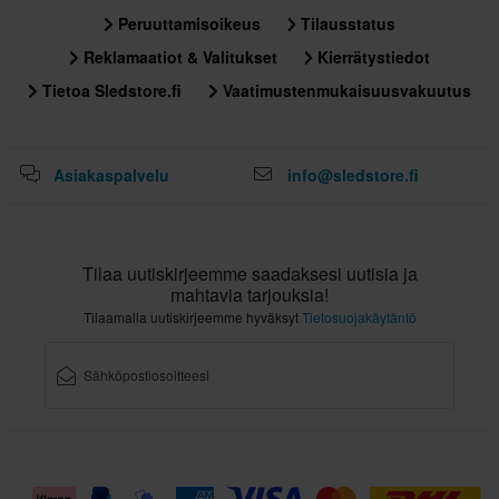
285 x 380 x 275 mm
Peruuttamisoikeus
Tilausstatus
M
Reklamaatiot & Valitukset
Kierrätystiedot
357 x 475 x 120 mm
Tietoa Sledstore.fi
Vaatimustenmukaisuusvakuutus
XS
285 x 380 x 275 mm
XXL
Asiakaspalvelu
info@sledstore.fi
357 x 475 x 120 mm
XL
357 x 475 x 120 mm
Tilaa uutiskirjeemme saadaksesi uutisia ja
mahtavia tarjouksia!
Tilaamalla uutiskirjeemme hyväksyt
Tietosuojakäytäntö