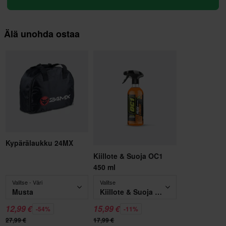
Älä unohda ostaa
Kypärälaukku 24MX
Kiillote & Suoja OC1
450 ml
Valitse - Väri
Valitse
Musta
Kiillote & Suoja OC1 450 ml
12,99 €
15,99 €
-54%
-11%
27,99 €
17,99 €