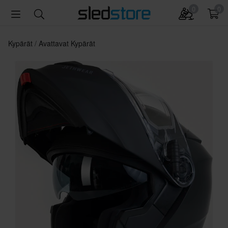
0
0
Kypärät
Avattavat Kypärät