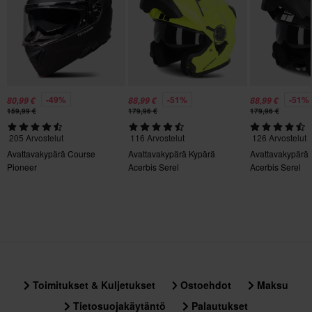
Pinlock
Ei
Kiertovoimasuoja
Ei mitään
-49%
-51%
-51%
Materiaali
80,99 €
88,99 €
88,99 €
159,99 €
179,96 €
179,96 €
Kestomuovi
205 Arvostelut
116 Arvostelut
126 Arvostelut
Kypärän paino
Avattavakypärä Course
Avattavakypärä Kypärä
Avattavakypärä
Pioneer
Acerbis Serel
Acerbis Serel
Yli 1500 g
Sertifiointistandardi
ECE 22.06
Paketin mitat
L
357 x 475 x 120 mm
Toimitukset & Kuljetukset
Ostoehdot
Maksu
S
Tietosuojakäytäntö
Palautukset