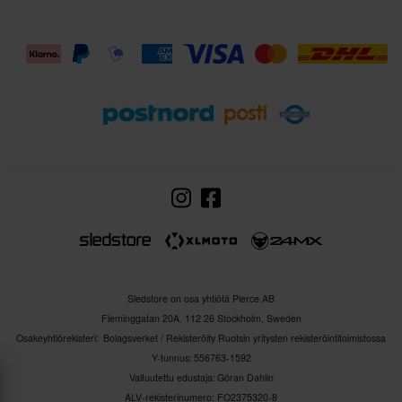
Sledstore on osa yhtiötä Pierce AB
Fleminggatan 20A, 112 26 Stockholm, Sweden
Osakeyhtiörekisteri: Bolagsverket / Rekisteröity Ruotsin yritysten rekisteröintitoimistossa
Y-tunnus: 556763-1592
Valtuutettu edustaja: Göran Dahlin
ALV-rekisterinumero: FO2375320-8