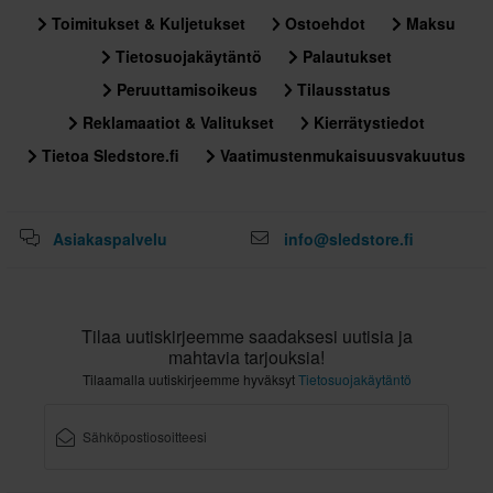
XS
Toimitukset & Kuljetukset
Ostoehdot
Maksu
356 x 414 x 344 mm
Tietosuojakäytäntö
Palautukset
L
Peruuttamisoikeus
Tilausstatus
305 x 400 x 280 mm
Reklamaatiot & Valitukset
Kierrätystiedot
S
Tietoa Sledstore.fi
Vaatimustenmukaisuusvakuutus
305 x 400 x 280 mm
XXL
356 x 414 x 344 mm
Asiakaspalvelu
info@sledstore.fi
XL
305 x 405 x 285 mm
M
Tilaa uutiskirjeemme saadaksesi uutisia ja
356 x 414 x 344 mm
mahtavia tarjouksia!
Tilaamalla uutiskirjeemme hyväksyt
Tietosuojakäytäntö
Sertifiointistandardi
ECE 22.06