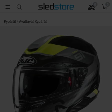
0
0
Kypärät
Avattavat Kypärät