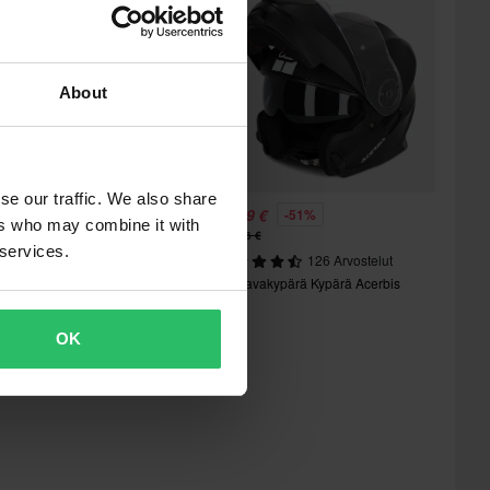
About
se our traffic. We also share
8,99 €
88,99 €
-51%
-51%
ers who may combine it with
79,96 €
179,96 €
 services.
116 Arvostelut
126 Arvostelut
vattavakypärä Kypärä Acerbis
Avattavakypärä Kypärä Acerbis
erel
Serel
OK