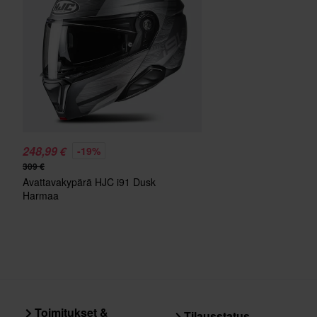
248,99 €
-19%
309 €
Avattavakypärä HJC i91 Dusk
Harmaa
Toimitukset &
Tilausstatus