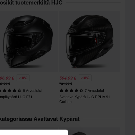
osikit tuotemerkiltä HJC
96,99 €
594,99 €
-10%
-18%
29,99 €
724,99 €
6 Arvostelut
7 Arvostelut
mpikypärä HJC F71
Avattava Kypärä HJC RPHA 91
Carbon
kategoriassa Avattavat Kypärät