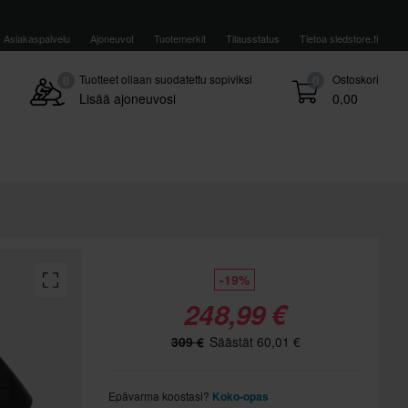
Asiakaspalvelu
Ajoneuvot
Tuotemerkit
Tilausstatus
Tietoa sledstore.fi
Tuotteet ollaan suodatettu sopiviksi
Ostoskori
0
0
Lisää ajoneuvosi
0,00
-19%
248,99 €
309 €
Säästät 60,01 €
Epävarma koostasi?
Koko-opas