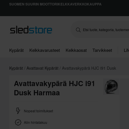
SUOMEN SUURIN MOOTTORIKELKKAVERKKOKAUPPA
Kypärät
Kelkkavarusteet
Kelkkaosat
Tarvikkeet
Li
Kypärät
Avattavat Kypärät
Avattavakypärä HJC i91 Dusk
Avattavakypärä HJC i91
Dusk Harmaa
Nopeat toimitukset
Alin hintatakuu