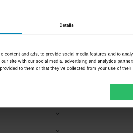
ei sisälly toimitukseen)
 kirkkaalla visiirillä.
Details
taan aina kirkkaalla visiirillä,
e content and ads, to provide social media features and to analy
80,99 €
8
-49%
 our site with our social media, advertising and analytics partn
159,99 €
1
 provided to them or that they’ve collected from your use of their
203 Arvostelut
Avattavakypärä Course Pioneer
A
Harmaa
S
Aikuinen
Kyllä
HJC
Teemme aina parhaamme
nopeasti!