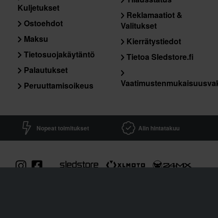
Kuljetukset
Reklamaatiot &
Ostoehdot
Valitukset
Maksu
Kierrätystiedot
Tietosuojakäytäntö
Tietoa Sledstore.fi
Palautukset
Vaatimustenmukaisuusva
Peruuttamisoikeus
Nopeat toimitukset
Alin hintatakuu