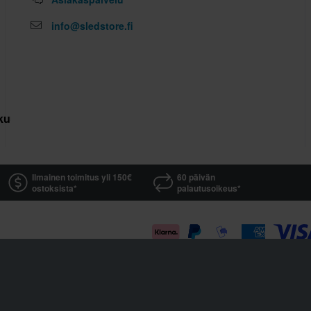
info@sledstore.fi
kuutus
Ilmainen toimitus yli 150€
60 päivän
ostoksista*
palautusoikeus*
Sledstore on osa yhtiötä Pierce AB
Fleminggatan 20A, 112 26 Stockholm, Sweden