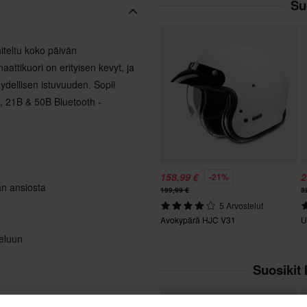
Su
iteltu koko päivän
attikuori on erityisen kevyt, ja
dellisen istuvuuden. Sopii
B, 21B & 50B Bluetooth -
158,99 €
2
-21%
an ansiosta
199,99 €
3
5 Arvostelut
Avokypärä HJC V31
U
teluun
Suosikit 
Huippuhinta!