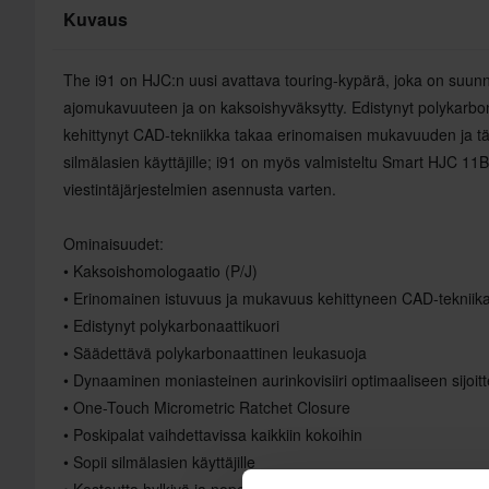
Kuvaus
The i91 on HJC:n uusi avattava touring-kypärä, joka on suunn
ajomukavuuteen ja on kaksoishyväksytty. Edistynyt polykarbona
kehittynyt CAD-tekniikka takaa erinomaisen mukavuuden ja täy
silmälasien käyttäjille; i91 on myös valmisteltu Smart HJC 11
viestintäjärjestelmien asennusta varten.
Ominaisuudet:
• Kaksoishomologaatio (P/J)
• Erinomainen istuvuus ja mukavuus kehittyneen CAD-tekniik
• Edistynyt polykarbonaattikuori
• Säädettävä polykarbonaattinen leukasuoja
• Dynaaminen moniasteinen aurinkovisiiri optimaaliseen sijoit
• One-Touch Micrometric Ratchet Closure
• Poskipalat vaihdettavissa kaikkiin kokoihin
• Sopii silmälasien käyttäjille
• Kosteutta hylkivä ja nopeasti kuivuva toppaus