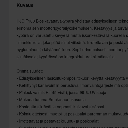
Kuvaus
HJC F100 Bios -avattavakypärä yhdistää edistyksellisen tekn
erinomaisen moottoripyöräilykokemuksen. Kestävyys ja turval
kypärä on varustettu kevyellä mutta iskunkestävällä kuorella se
ilmankierrolla, joka pitää sinut viileänä. Irrotettavan ja pest
hygieeninen ja käytännöllinen. Sopii erinomaisesti moottoripyörä
silmälaseja; kypärässä on integroidut urat silmälaseille.
Ominaisuudet:
• Edistyksellinen lasikuitukomposiittikuori kevyttä kestävyyttä 
• Kehittynyt kanavointiin perustuva ilmanvaihtojärjestelmä op
• Pinlock-valmis HJ-45-visiiri, jossa 99 % UV-suoja
• Mukana tumma Smoke-aurinkosuoja
• Kosteutta siirtävät ja nopeasti kuivuvat sisäosat
• Kolmiulotteisesti muotoillut poskipalat paremman mukavuud
• Irrotettavat ja pestävät kruunu- ja poskipalat
• Silmälaseille tarkoitetut urat yhteensopivuuden varmistamise