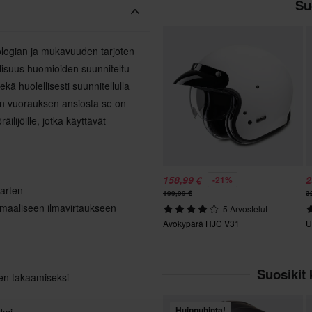
Su
ologian ja mukavuuden tarjoten
lisuus huomioiden suunniteltu
kä huolellisesti suunnitellulla
ävän vuorauksen ansiosta se on
ilijöille, jotka käyttävät
158,99 €
2
-21%
varten
199,99 €
3
timaaliseen ilmavirtaukseen
5 Arvostelut
Avokypärä HJC V31
U
Suosikit 
en takaamiseksi
Huippuhinta!
ksi