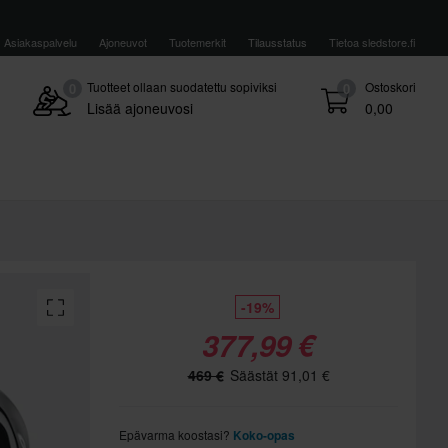
Asiakaspalvelu
Ajoneuvot
Tuotemerkit
Tilausstatus
Tietoa sledstore.fi
Tuotteet ollaan suodatettu sopiviksi
Ostoskori
0
0
Lisää ajoneuvosi
0,00
-19%
377,99 €
469 €
Säästät 91,01 €
Epävarma koostasi?
Koko-opas