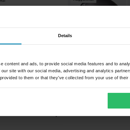
utuksen
Details
n aina kirkkaalla visiirillä.
80,99 €
8
-49%
taan aina kirkkaalla visiirillä,
159,99 €
1
e content and ads, to provide social media features and to analy
203 Arvostelut
 our site with our social media, advertising and analytics partn
Avattavakypärä Course Pioneer
A
 provided to them or that they’ve collected from your use of their
S
Musta/Valkoinen
Aikuinen
Valkoinen, Musta