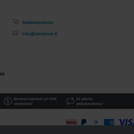
Asiakaspalvelu
info@sledstore.fi
kuutus
Ilmainen toimitus yli 150€
60 päivän
ostoksista*
palautusoikeus*