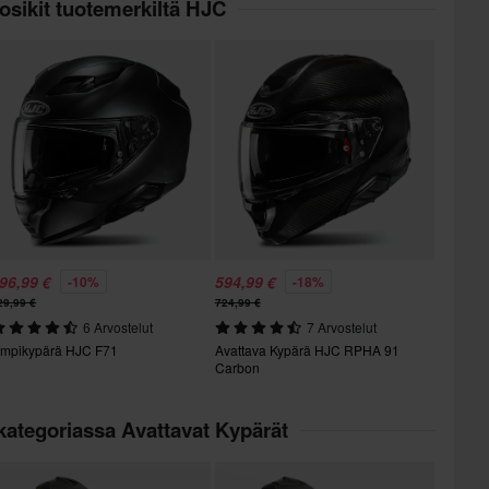
osikit tuotemerkiltä HJC
96,99 €
594,99 €
-10%
-18%
29,99 €
724,99 €
6 Arvostelut
7 Arvostelut
mpikypärä HJC F71
Avattava Kypärä HJC RPHA 91
Carbon
kategoriassa Avattavat Kypärät