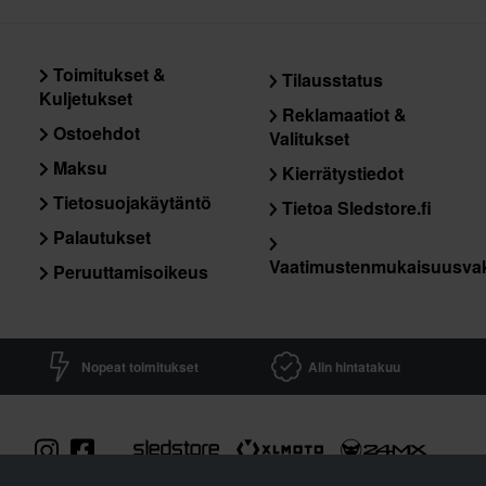
Toimitukset &
Tilausstatus
Kuljetukset
Reklamaatiot &
Ostoehdot
Valitukset
Maksu
Kierrätystiedot
Tietosuojakäytäntö
Tietoa Sledstore.fi
Palautukset
Vaatimustenmukaisuusva
Peruuttamisoikeus
Nopeat toimitukset
Alin hintatakuu