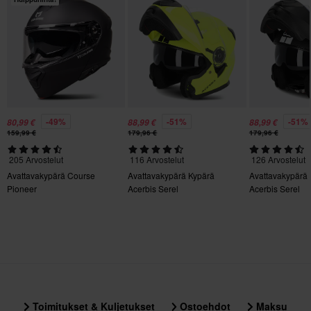
Ei mitään
Huom: Kypärät, jotka esitetään tummennetuilla visiireillä,
Kypärän ominaisuudet
toimitetaan aina kirkkaalla visiirillä, ellei toisin nimenomaisesti
Sisäinen aurinkovisiiri, Pikakiinnitys, Irrotettava vuori,
mainita.
Kypäräpuhelinvalmius, Pinlock-valmius
Aurinkovisiiri
Kyllä
-49%
-51%
-51%
80,99 €
88,99 €
88,99 €
159,99 €
179,96 €
179,96 €
Merkki
205 Arvostelut
116 Arvostelut
126 Arvostelut
Scorpion
Avattavakypärä Course
Avattavakypärä Kypärä
Avattavakypärä
Pioneer
Acerbis Serel
Acerbis Serel
Paketin mitat
XS
356 x 414 x 344 mm
M
310 x 410 x 295 mm
S
Toimitukset & Kuljetukset
Ostoehdot
Maksu
305 x 410 x 290 mm