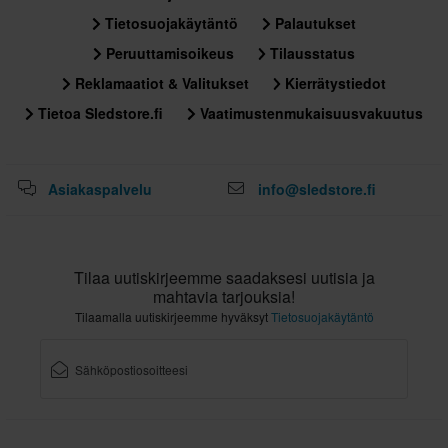
Tietosuojakäytäntö
Palautukset
XL
310 x 410 x 295 mm
Peruuttamisoikeus
Tilausstatus
L
Reklamaatiot & Valitukset
Kierrätystiedot
305 x 410 x 295 mm
Tietoa Sledstore.fi
Vaatimustenmukaisuusvakuutus
XXL
310 x 410 x 295 mm
Asiakaspalvelu
info@sledstore.fi
Sertifiointistandardi
ECE 22.06
Tilaa uutiskirjeemme saadaksesi uutisia ja
mahtavia tarjouksia!
Tilaamalla uutiskirjeemme hyväksyt
Tietosuojakäytäntö