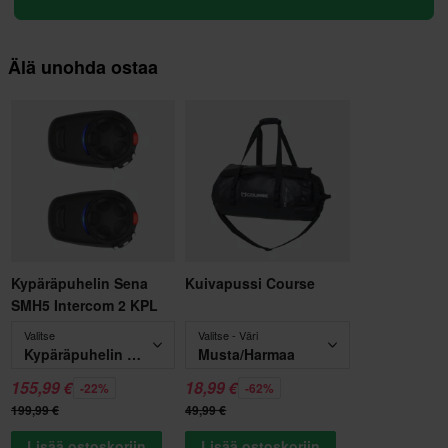
Älä unohda ostaa
Kypäräpuhelin Sena
Kuivapussi Course
SMH5 Intercom 2 KPL
Valitse
Valitse - Väri
Kypäräpuhelin Sena SMH5 Intercom 2 KPL
Musta/Harmaa
155,99 €
18,99 €
-22%
-62%
199,99 €
49,99 €
Lisää ostoskoriin
Lisää ostoskoriin