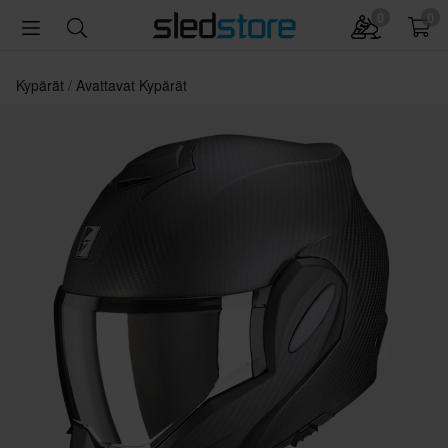
0
0
Kypärät
Avattavat Kypärät