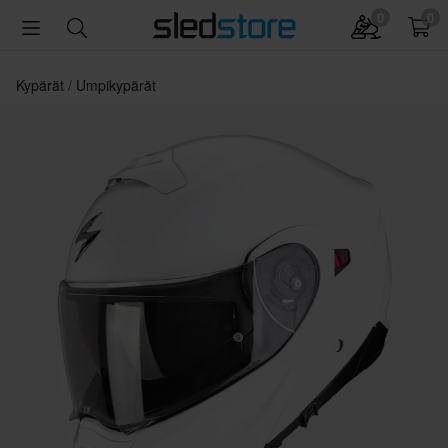
0
0
Kypärät
Umpikypärät