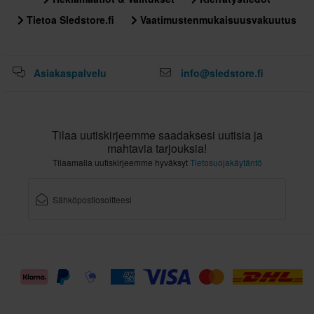
305 x 415 x 295 mm
Tietoa Sledstore.fi
Vaatimustenmukaisuusvakuutus
XXL
349 x 412 x 335 mm
Sertifiointistandardi
Asiakaspalvelu
info@sledstore.fi
ECE 22.06
Tilaa uutiskirjeemme saadaksesi uutisia ja
mahtavia tarjouksia!
Tilaamalla uutiskirjeemme hyväksyt
Tietosuojakäytäntö