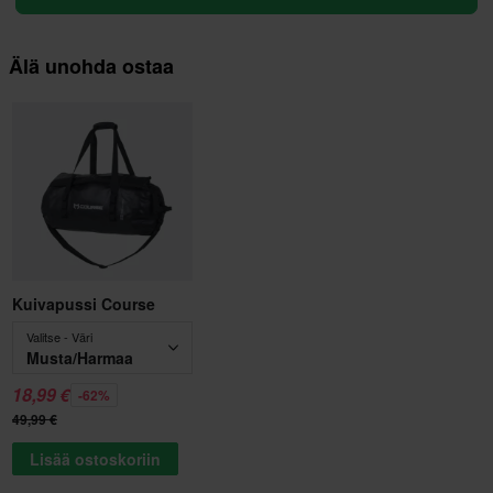
Älä unohda ostaa
Kuivapussi Course
Valitse - Väri
Musta/Harmaa
18,99 €
-62%
49,99 €
Lisää ostoskoriin