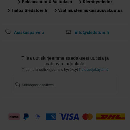
Reklamaatiot & Valitukset
Kierrätystiedot
356 x 414 x 344 mm
Tietoa Sledstore.fi
Vaatimustenmukaisuusvakuutus
S
315 x 415 x 290 mm
Sertifiointistandardi
Asiakaspalvelu
info@sledstore.fi
ECE 22.06
Tilaa uutiskirjeemme saadaksesi uutisia ja
mahtavia tarjouksia!
Tilaamalla uutiskirjeemme hyväksyt
Tietosuojakäytäntö