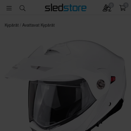
0
0
Kypärät
Avattavat Kypärät