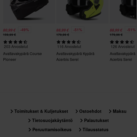
Kyllä
Merkki
Scorpion
-49%
-51%
-51%
80,99 €
88,99 €
88,99 €
159,99 €
179,96 €
179,96 €
Pinlock
Mukana
203 Arvostelut
116 Arvostelut
126 Arvostelut
Avattavakypärä Course
Avattavakypärä Kypärä
Avattavakypärä
Paketin mitat
Pioneer
Acerbis Serel
Acerbis Serel
M
305 x 410 x 290 mm
L
305 x 410 x 290 mm
XS
356 x 414 x 344 mm
Toimitukset & Kuljetukset
Ostoehdot
Maksu
XXL
Tietosuojakäytäntö
Palautukset
356 x 414 x 344 mm
Peruuttamisoikeus
Tilausstatus
XL