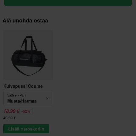
Älä unohda ostaa
Kuivapussi Course
Valitse - Väri
Musta/Harmaa
18,99 €
-62%
49,99 €
Lisää ostoskoriin