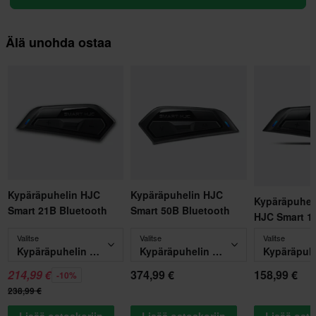
Älä unohda ostaa
Kypäräpuhelin HJC
Kypäräpuhelin HJC
Kypäräpuheli
Smart 21B Bluetooth
Smart 50B Bluetooth
HJC Smart 1
Valitse
Valitse
Valitse
Kypäräpuhelin HJC Smart 21B Bluetooth
Kypäräpuhelin HJC Smart 50B Bluetooth
214,99 €
374,99 €
158,99 €
-10%
238,99 €