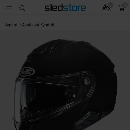
0
0
Kypärät
Avattavat Kypärät