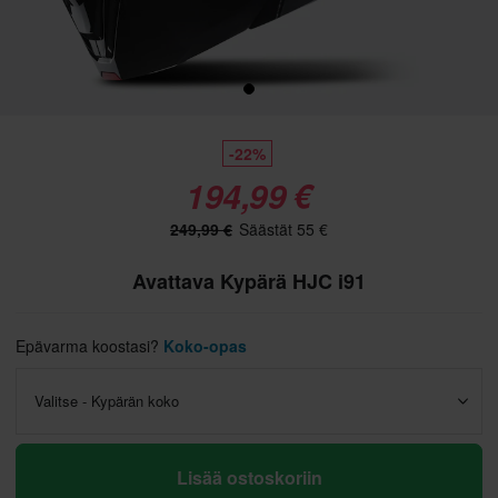
-22%
194,99 €
249,99 €
Säästät 55 €
Avattava Kypärä HJC i91
Epävarma koostasi?
Koko-opas
Valitse - Kypärän koko
Lisää ostoskoriin