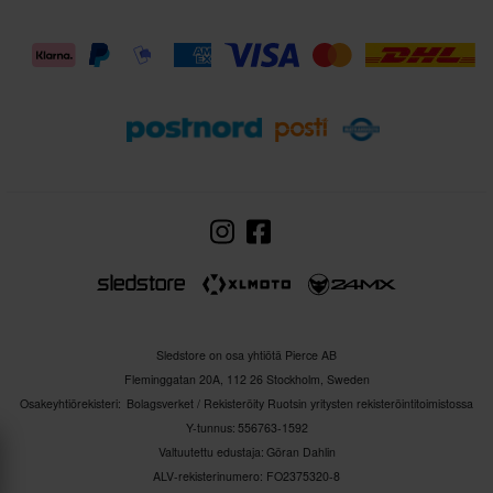
Sledstore on osa yhtiötä Pierce AB
Fleminggatan 20A, 112 26 Stockholm, Sweden
Osakeyhtiörekisteri: Bolagsverket / Rekisteröity Ruotsin yritysten rekisteröintitoimistossa
Y-tunnus: 556763-1592
Valtuutettu edustaja: Göran Dahlin
ALV-rekisterinumero: FO2375320-8