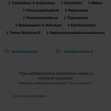
Toimitukset & Kuljetukset
Ostoehdot
Maksu
Tietosuojakäytäntö
Palautukset
Peruuttamisoikeus
Tilausstatus
Reklamaatiot & Valitukset
Kierrätystiedot
Tietoa Sledstore.fi
Vaatimustenmukaisuusvakuutus
Asiakaspalvelu
info@sledstore.fi
Tilaa uutiskirjeemme saadaksesi uutisia ja
mahtavia tarjouksia!
Tilaamalla uutiskirjeemme hyväksyt
Tietosuojakäytäntö