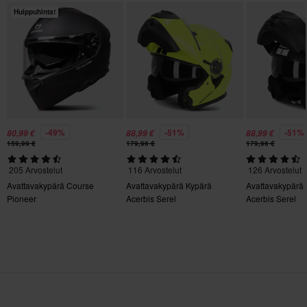
Huippuhinta!
305 x 400 x 285 mm
XXL
356 x 414 x 344 mm
L
300 x 390 x 275 mm
-49%
-51%
-51%
80,99 €
88,99 €
88,99 €
159,99 €
179,96 €
179,96 €
205 Arvostelut
116 Arvostelut
126 Arvostelut
Avattavakypärä Course
Avattavakypärä Kypärä
Avattavakypärä
Pioneer
Acerbis Serel
Acerbis Serel