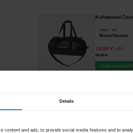
Kuivapussi Cou
Valitse - Väri
Musta/Harmaa
18,99 €
-62%
49,99 €
Lisää ostoskori
Suos
Details
e content and ads, to provide social media features and to analy