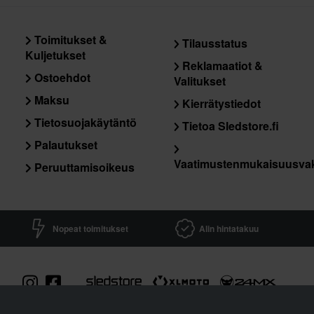
Materiaali
Ulkomate
Toimitukset &
Tilausstatus
Kuljetukset
Paketin mitat
Reklamaatiot &
Ostoehdot
Valitukset
Maksu
Kierrätystiedot
Tietosuojakäytäntö
Tietoa Sledstore.fi
Palautukset
Vaatimustenmukaisuusva
Peruuttamisoikeus
Sertifiointistandardi
Nopeat toimitukset
Alin hintatakuu