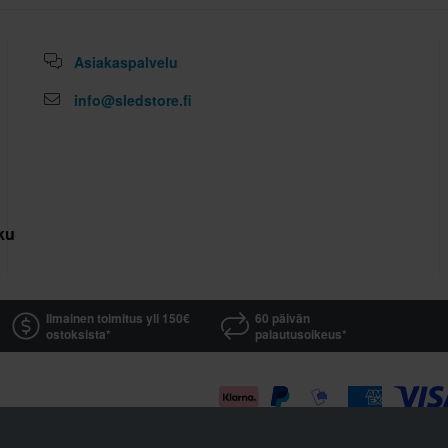
riaali
100% Polykarbonaatti
Asiakaspalvelu
XS
356 x 414 x 344 mm
info@sledstore.fi
L
275 x 325 x 255 mm
S
270 x 325 x 250 mm
XL
275 x 325 x 250 mm
M
275 x 325 x 250 mm
kuutus
ECE 22.06
Ilmainen toimitus yli 150€
60 päivän
ostoksista*
palautusoikeus*