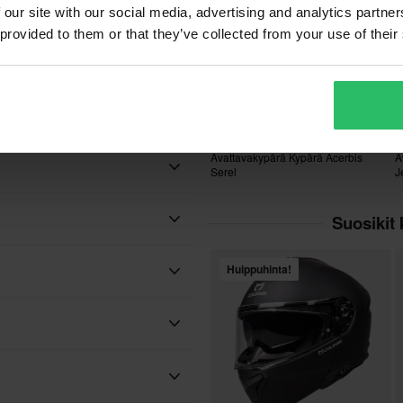
 our site with our social media, advertising and analytics partn
 provided to them or that they’ve collected from your use of their
taan aina kirkkaalla visiirillä,
88,99 €
4
-51%
179,96 €
6
126 Arvostelut
Avattavakypärä Kypärä Acerbis
A
Serel
J
Suosikit 
Acerbis
Ei
Huippuhinta!
Ei
Mikrometrinen
Teemme aina parhaamme
nopeasti!
Musta