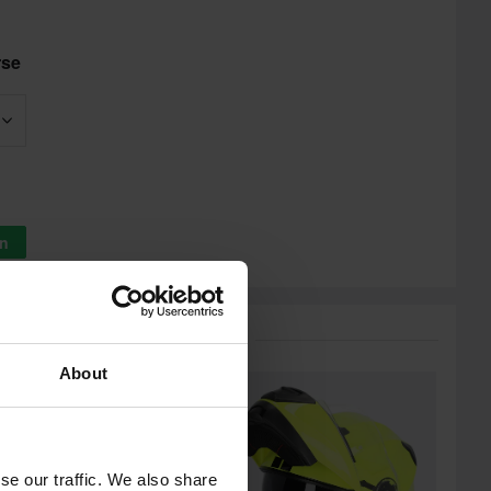
rse
in
ikit tuotemerkiltä Acerbis
About
Huippuhinta!
se our traffic. We also share