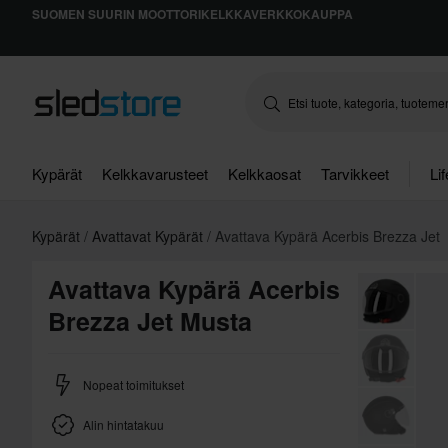
SUOMEN SUURIN MOOTTORIKELKKAVERKKOKAUPPA
Kypärät
Kelkkavarusteet
Kelkkaosat
Tarvikkeet
Li
Kypärät
Avattavat Kypärät
Avattava Kypärä Acerbis Brezza Jet
Avattava Kypärä Acerbis
Brezza Jet Musta
Nopeat toimitukset
Alin hintatakuu