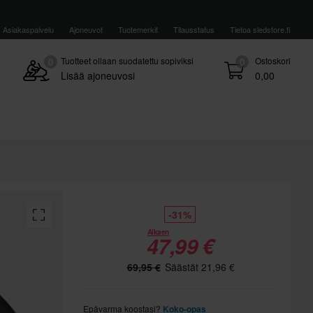
Asiakaspalvelu
Ajoneuvot
Tuotemerkit
Tilausstatus
Tietoa sledstore.fi
Tuotteet ollaan suodatettu sopiviksi
Ostoskori
0
0
Lisää ajoneuvosi
0,00
-31%
Alkaen
47,99 €
69,95 €
Säästät 21,96 €
Epävarma koostasi?
Koko-opas