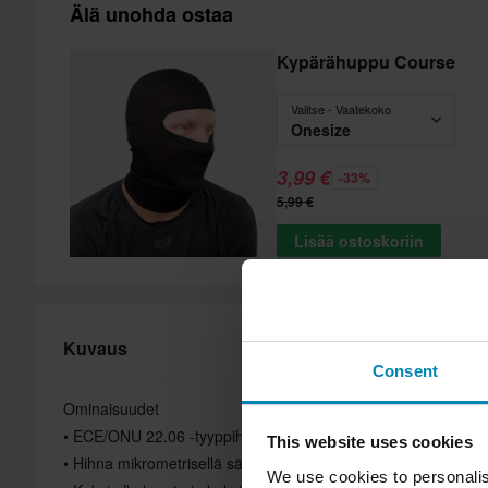
Älä unohda ostaa
Kypärähuppu Course
Valitse - Vaatekoko
Onesize
3,99 €
-33%
5,99 €
Lisää ostoskoriin
Kuvaus
Consent
Ominaisuudet
• ECE/ONU 22.06 -tyyppihyväksyntä
This website uses cookies
• Hihna mikrometrisellä säädöllä ja pikalukituksella
We use cookies to personalis