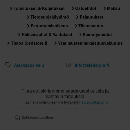
Toimitukset & Kuljetukset
Ostoehdot
Maksu
Tietosuojakäytäntö
Palautukset
Peruuttamisoikeus
Tilausstatus
Reklamaatiot & Valitukset
Kierrätystiedot
Tietoa Sledstore.fi
Vaatimustenmukaisuusvakuutus
Asiakaspalvelu
info@sledstore.fi
Tilaa uutiskirjeemme saadaksesi uutisia ja
mahtavia tarjouksia!
Tilaamalla uutiskirjeemme hyväksyt
Tietosuojakäytäntö