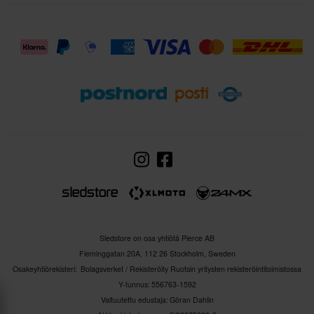
Sledstore on osa yhtiötä Pierce AB
Fleminggatan 20A, 112 26 Stockholm, Sweden
Osakeyhtiörekisteri: Bolagsverket / Rekisteröity Ruotsin yritysten rekisteröintitoimistossa
Y-tunnus: 556763-1592
Valtuutettu edustaja: Göran Dahlin