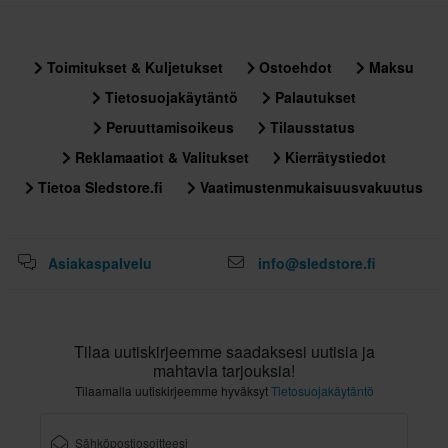
Toimitukset & Kuljetukset
Ostoehdot
Maksu
Tietosuojakäytäntö
Palautukset
Peruuttamisoikeus
Tilausstatus
Reklamaatiot & Valitukset
Kierrätystiedot
Tietoa Sledstore.fi
Vaatimustenmukaisuusvakuutus
Asiakaspalvelu
info@sledstore.fi
Tilaa uutiskirjeemme saadaksesi uutisia ja
mahtavia tarjouksia!
Tilaamalla uutiskirjeemme hyväksyt
Tietosuojakäytäntö