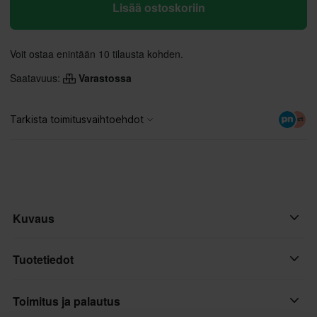
Lisää ostoskoriin
Voit ostaa enintään 10 tilausta kohden.
Saatavuus:
Varastossa
Kuvaus
Ensiluokkainen ääni 50R:n Harman Kardonin kaiuttimilla ja
Tuotetiedot
mikrofonilla. SOUND BY Harman Kardonin sisältävässä 50R-
asennussarjassa on parannetut kaiuttimet ja mikrofonit, jotka
Toimitus ja palautus
Merkki
kehitettiin Harman Kardonin ääniasiantuntijoiden kanssa.