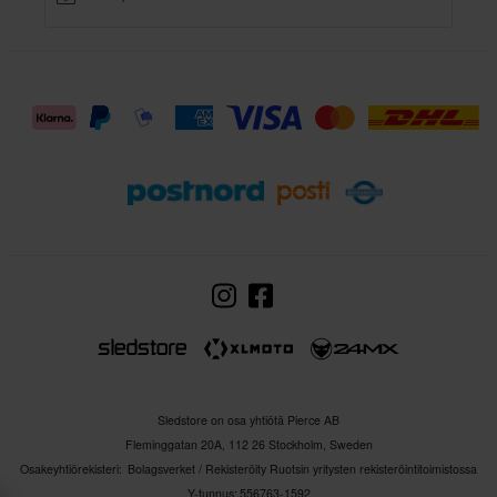
Sledstore on osa yhtiötä Pierce AB
Fleminggatan 20A, 112 26 Stockholm, Sweden
Osakeyhtiörekisteri: Bolagsverket / Rekisteröity Ruotsin yritysten rekisteröintitoimistossa
Y-tunnus: 556763-1592