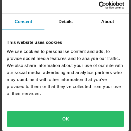
Lisää ostoskoriin
Lisää ostoskoriin
Lisää osto
Consent
Details
About
Kuvaus
This website uses cookies
4 Seasons -sarjan TS2 V2 pitkähihainen paita on SIXS-ikonin
Tuotetiedot
We use cookies to personalise content and ads, to
kehitysaskel, suunniteltu tarjoamaan erinomaista suorituskykyä
provide social media features and to analyse our traffic.
ympäri vuoden. Strategiset vahvistukset kovaa kulutusta
Koko-opas
Väri
We also share information about your use of our site with
kestävissä alueissa takaavat optimaalisen kestävyyden ja suojan,
Tummanharmaa/Musta
our social media, advertising and analytics partners who
kun taas optimoitu tekninen kangas tarjoaa täydellisen
Toimitus ja palautus
may combine it with other information that you’ve
tasapainon ilmastoinnin ja peiton välillä. Ihanteellinen mihin
Merkki
provided to them or that they’ve collected from your use
tahansa urheilulajiin ja ilmastoon, se säätelee kehon lämpötilaa
SIXS
of their services.
Nopeat toimitukset
ja pitää ihon kuivana, mikä mahdollistaa parhaan suorituksen
Kysymyksiä tuotteesta
(Kysy jotain)
missä tahansa olosuhteissa.
Tuotteen käyttäjä
Toimitamme päivittäin tilauksia kaikkialle Pohjoismaissa.
Teemme aina parhaamme varmistaaksemme, että vastaanotat
Aikuinen
Kysy jotain
Suosikit kategoriassa Vaatesetit, Paidat &
tuotteet mahdollisimman nopeasti!
OK
Housut
Väri