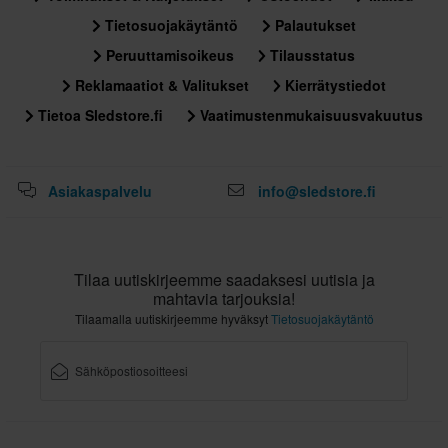
Tietosuojakäytäntö
Palautukset
Peruuttamisoikeus
Tilausstatus
Reklamaatiot & Valitukset
Kierrätystiedot
Tietoa Sledstore.fi
Vaatimustenmukaisuusvakuutus
Asiakaspalvelu
info@sledstore.fi
Tilaa uutiskirjeemme saadaksesi uutisia ja
mahtavia tarjouksia!
Tilaamalla uutiskirjeemme hyväksyt
Tietosuojakäytäntö