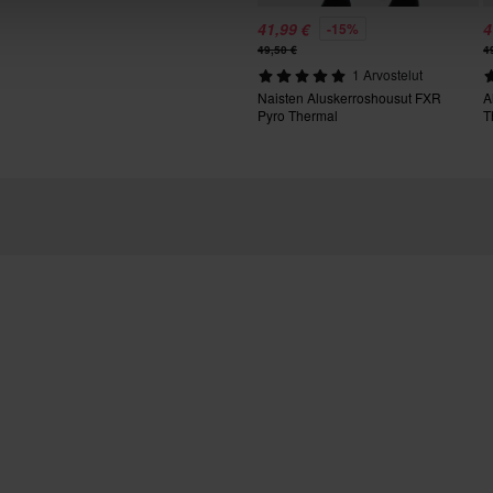
41,99 €
4
-15%
49,50 €
4
tuotteita
1 Arvostelut
Naisten Aluskerroshousut FXR
A
Pyro Thermal
T
utuksesta peritään mahdolliset
ai tilauksesta valmistettuja