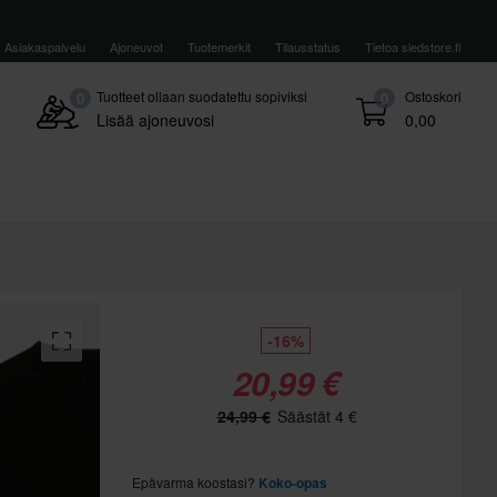
Asiakaspalvelu
Ajoneuvot
Tuotemerkit
Tilausstatus
Tietoa sledstore.fi
Tuotteet ollaan suodatettu sopiviksi
Ostoskori
0
0
Lisää ajoneuvosi
0,00
-16%
20,99 €
24,99 €
Säästät 4 €
Epävarma koostasi?
Koko-opas