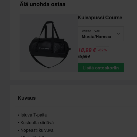
Älä unohda ostaa
Kuivapussi Course
Valitse - Väri
Musta/Harmaa
18,99 €
-62%
49,99 €
Lisää ostoskoriin
Kuvaus
• Istuva T-paita
• Kosteutta siirtävä
• Nopeasti kuivuva