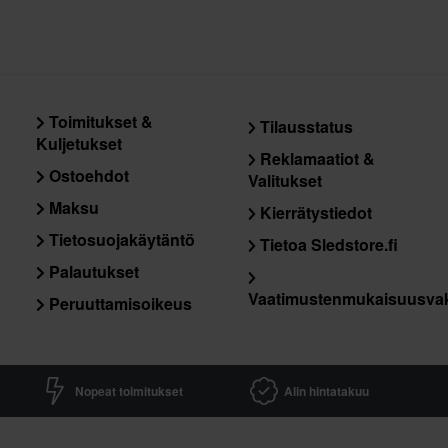
Toimitukset &
Tilausstatus
Kuljetukset
Reklamaatiot &
Ostoehdot
Valitukset
Maksu
Kierrätystiedot
Tietosuojakäytäntö
Tietoa Sledstore.fi
Palautukset
Vaatimustenmukaisuusva
Peruuttamisoikeus
Nopeat toimitukset
Alin hintatakuu