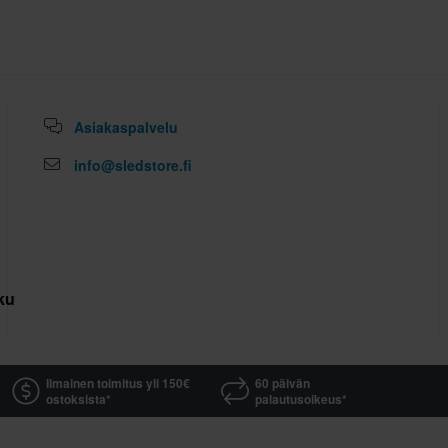
Asiakaspalvelu
info@sledstore.fi
kuutus
Ilmainen toimitus yli 150€
60 päivän
ostoksista*
palautusoikeus*