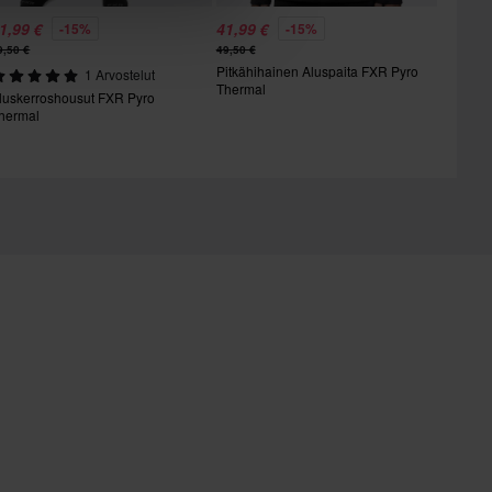
1,99 €
41,99 €
-15%
-15%
9,50 €
49,50 €
Pitkähihainen Aluspaita FXR Pyro
1 Arvostelut
Thermal
luskerroshousut FXR Pyro
hermal