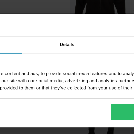
34,99 €
2
-58%
83,99 €
3
Details
Takki 509 Stroma EXP Fleece
L
Tekstiili
Musta
Suosikit kate
Aikuinen
e content and ads, to provide social media features and to analy
 our site with our social media, advertising and analytics partn
Huippuhinta!
509
Teemme aina parhaamme
 provided to them or that they’ve collected from your use of their
nopeasti!
Ulkomateriaali
80% Puuvilla
torikelkkateollisuudessa. Nopean
L
143 x 205 x 41 mm
paremman hinnan kilpailijalta,
a myös motocrossiin ja muihin
ivän kuluessa ostoksestasi.
XL
143 x 205 x 41 mm
sekä trendikästä streetwear-