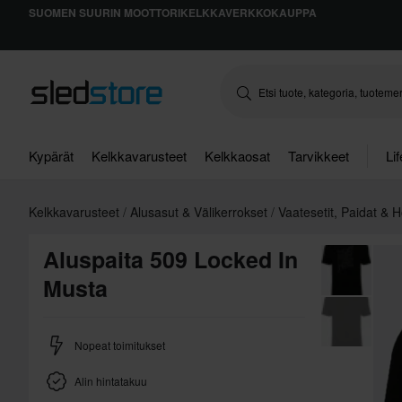
SUOMEN SUURIN MOOTTORIKELKKAVERKKOKAUPPA
Kypärät
Kelkkavarusteet
Kelkkaosat
Tarvikkeet
Li
Kelkkavarusteet
Alusasut & Välikerrokset
Vaatesetit, Paidat & 
Aluspaita 509 Locked In
Musta
Nopeat toimitukset
Alin hintatakuu