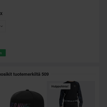
MX
in
osikit tuotemerkiltä 509
Huippuhinta!