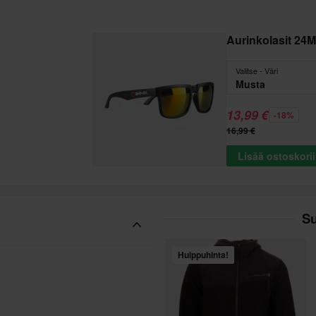
Aurinkolasit 24
Valitse - Väri
Musta
13,99 €
-18%
16,99 €
Lisää ostoskori
Su
Huippuhinta!