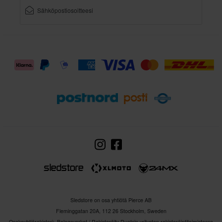
Sledstore on osa yhtiötä Pierce AB
Fleminggatan 20A, 112 26 Stockholm, Sweden
Osakeyhtiörekisteri: Bolagsverket / Rekisteröity Ruotsin yritysten rekisteröintitoimistossa