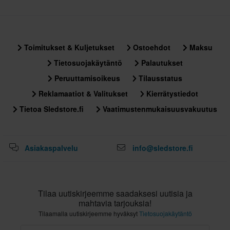
Toimitukset & Kuljetukset
Ostoehdot
Maksu
Tietosuojakäytäntö
Palautukset
Peruuttamisoikeus
Tilausstatus
Reklamaatiot & Valitukset
Kierrätystiedot
Tietoa Sledstore.fi
Vaatimustenmukaisuusvakuutus
Asiakaspalvelu
info@sledstore.fi
Tilaa uutiskirjeemme saadaksesi uutisia ja
mahtavia tarjouksia!
Tilaamalla uutiskirjeemme hyväksyt
Tietosuojakäytäntö