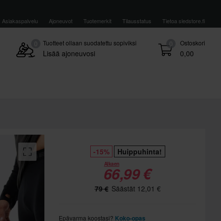
Asiakaspalvelu
Ajoneuvot
Tuotemerkit
Tilausstatus
Tietoa sledstore.fi
Tuotteet ollaan suodatettu sopiviksi
Ostoskori
0
0
Lisää ajoneuvosi
0,00
-15%
Huippuhinta!
Alkaen
66,99 €
79 €
Säästät 12,01 €
Epävarma koostasi?
Koko-opas