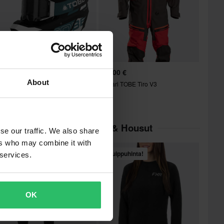
53,99 €
799,00 €
-15%
99,00 €
About
Haalari TOBE Tiro V3
elkkakypäräsetti TOBE T5
goriassa Vaatesetit, Paidat & Housut
se our traffic. We also share
ers who may combine it with
Huippuhinta!
Huippuhinta!
 services.
OK