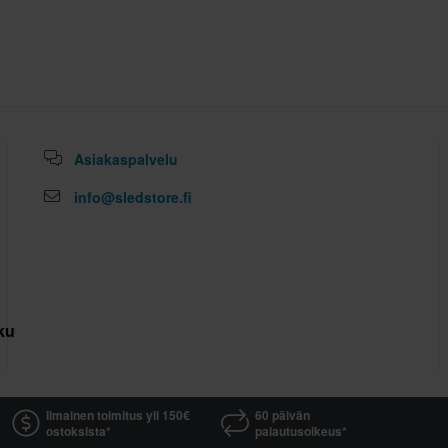
Asiakaspalvelu
info@sledstore.fi
kuutus
Ilmainen toimitus yli 150€
60 päivän
ostoksista*
palautusoikeus*