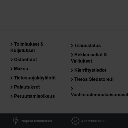
Toimitukset &
Tilausstatus
Kuljetukset
Reklamaatiot &
Ostoehdot
Valitukset
Maksu
Kierrätystiedot
Tietosuojakäytäntö
Tietoa Sledstore.fi
Palautukset
Vaatimustenmukaisuusva
Peruuttamisoikeus
Nopeat toimitukset
Alin hintatakuu