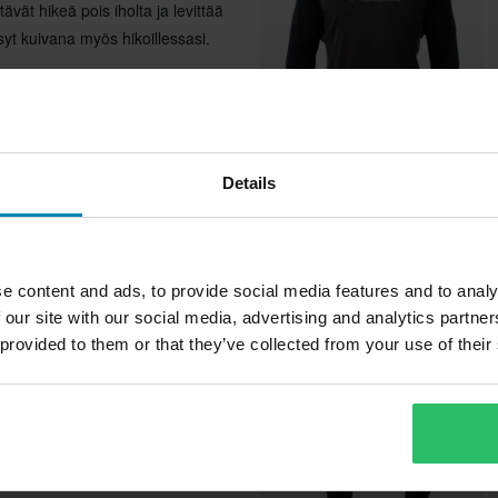
ävät hikeä pois iholta ja levittää
syt kuivana myös hikoillessasi.
skykyä ja parempaa kestävyyttä
34,99 €
2
-65%
99,00 €
2
Details
Aluspaita TOBE Ferox Merino
K
Suosikit kate
e content and ads, to provide social media features and to analy
 our site with our social media, advertising and analytics partn
Huippuhinta!
 provided to them or that they’ve collected from your use of their
Villa
Jet Black