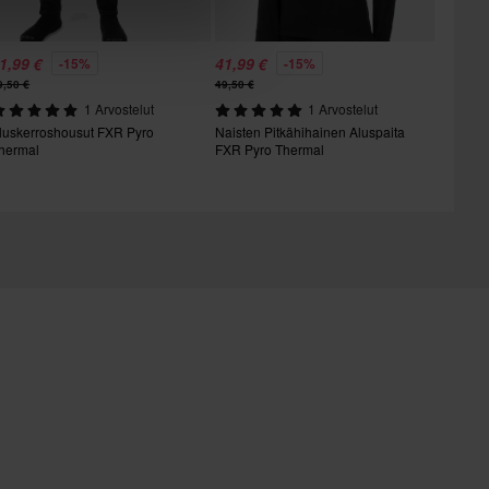
1,99 €
41,99 €
-15%
-15%
9,50 €
49,50 €
1 Arvostelut
1 Arvostelut
luskerroshousut FXR Pyro
Naisten Pitkähihainen Aluspaita
hermal
FXR Pyro Thermal