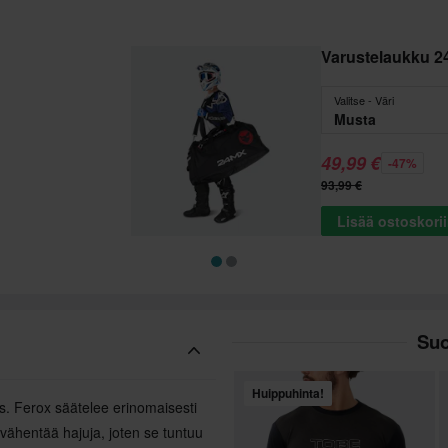
Varustelaukku 2
Valitse - Väri
Musta
49,99 €
-47%
93,99 €
Lisää ostoskori
Suo
Huippuhinta!
. Ferox säätelee erinomaisesti
vähentää hajuja, joten se tuntuu