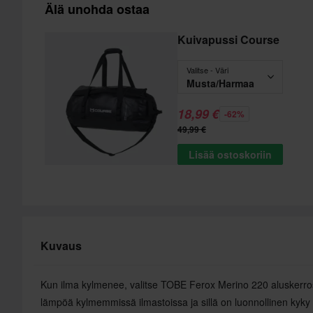
Älä unohda ostaa
Kuivapussi Course
Valitse - Väri
Musta/Harmaa
18,99 €
-62%
49,99 €
Lisää ostoskoriin
Kuvaus
Kun ilma kylmenee, valitse TOBE Ferox Merino 220 aluskerros
lämpöä kylmemmissä ilmastoissa ja sillä on luonnollinen kyky 