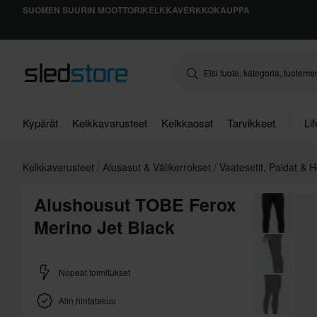
SUOMEN SUURIN MOOTTORIKELKKAVERKKOKAUPPA
Kypärät
Kelkkavarusteet
Kelkkaosat
Tarvikkeet
Li
Kelkkavarusteet
Alusasut & Välikerrokset
Vaatesetit, Paidat & 
Alushousut TOBE Ferox
Merino Jet Black
Nopeat toimitukset
Alin hintatakuu