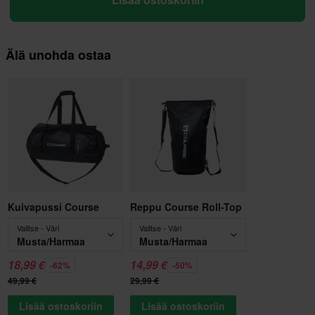
Älä unohda ostaa
Kuivapussi Course
Reppu Course Roll-Top
Valitse - Väri
Valitse - Väri
Musta/Harmaa
Musta/Harmaa
18,99 €
14,99 €
-62%
-50%
49,99 €
29,99 €
Lisää ostoskoriin
Lisää ostoskoriin