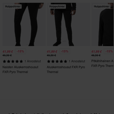
Huippuhinta!
Huippuhinta!
Huippuhinta!
-15%
-15%
-15%
41,99 €
41,99 €
41,99 €
49,50 €
49,50 €
49,50 €
Pitkähihainen A
1 Arvostelut
1 Arvostelut
FXR Pyro Therm
Naisten Aluskerroshousut
Aluskerroshousut FXR Pyro
FXR Pyro Thermal
Thermal