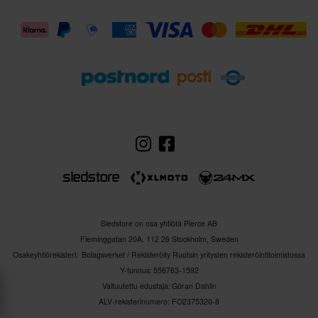
Sledstore on osa yhtiötä Pierce AB
Fleminggatan 20A, 112 26 Stockholm, Sweden
Osakeyhtiörekisteri: Bolagsverket / Rekisteröity Ruotsin yritysten rekisteröintitoimistossa
Y-tunnus: 556763-1592
Valtuutettu edustaja: Göran Dahlin
ALV-rekisterinumero: FO2375320-8