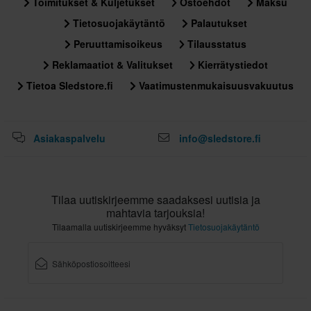
Toimitukset & Kuljetukset
Ostoehdot
Maksu
Tietosuojakäytäntö
Palautukset
Peruuttamisoikeus
Tilausstatus
Reklamaatiot & Valitukset
Kierrätystiedot
Tietoa Sledstore.fi
Vaatimustenmukaisuusvakuutus
Asiakaspalvelu
info@sledstore.fi
Tilaa uutiskirjeemme saadaksesi uutisia ja
mahtavia tarjouksia!
Tilaamalla uutiskirjeemme hyväksyt
Tietosuojakäytäntö