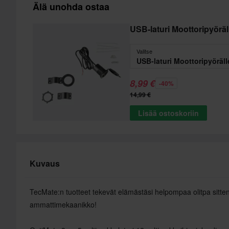
Älä unohda ostaa
USB-laturi Moottoripyöräl
Valitse
USB-laturi Moottoripyöräll
8,99 €
-40%
14,99 €
Lisää ostoskoriin
Kuvaus
TecMate:n tuotteet tekevät elämästäsi helpompaa olitpa sitten
ammattimekaanikko!