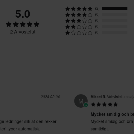
tuotteita
5.0
(2)
(0)
(0)
(0)
utuksesta peritään mahdolliset
2 Arvostelut
(0)
ai tilauksesta valmistettuja
2024-02-04
Mikael R.
Vahvistettu ostaj
M
Mycket smidig och br
ge ledninger slik at den rekker
Mycket smidig och bra 
tteri typer automatisk.
samtidigt.