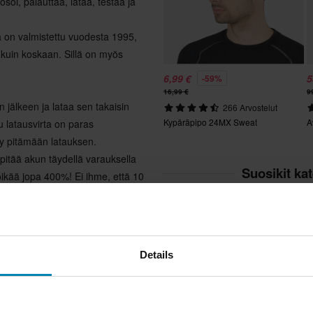
osoi, palauttaa, lataa, testaa ja
ta on valmistettu vuodesta 1995,
 kuin koskaan. Sillä on myös
6,99 €
5
-59%
16,99 €
9
jälkeen ja lataa sen takaisin
266 Arvostelut
Kypäräpipo 24MX Sweat
A
u latausvirta on paras
yy pitämään latauksen.
pitää akun täydellä varauksella
Suosikit ka
öikää jopa 400%! Ei ihme, että 10
Details