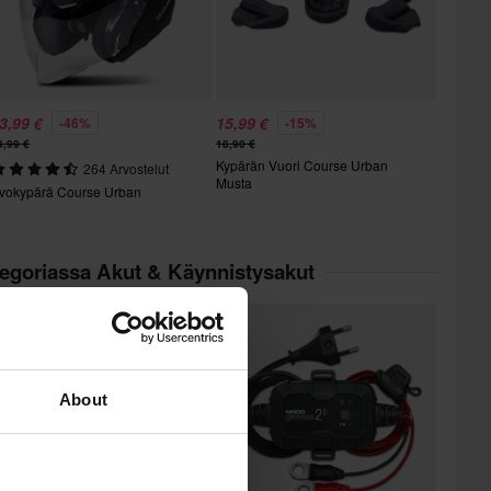
3,99 €
15,99 €
-46%
-15%
9,99 €
18,90 €
Kypärän Vuori Course Urban
264 Arvostelut
Musta
vokypärä Course Urban
tegoriassa Akut & Käynnistysakut
Huippuhinta!
About