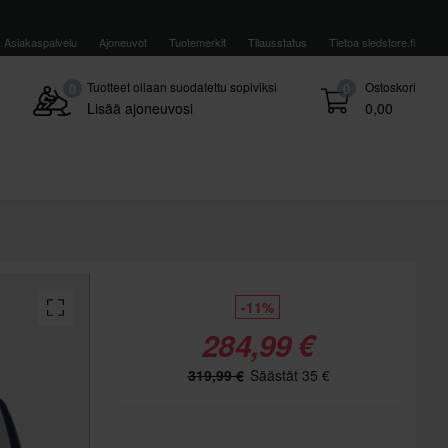
Asiakaspalvelu
Ajoneuvot
Tuotemerkit
Tilausstatus
Tietoa sledstore.fi
Tuotteet ollaan suodatettu sopiviksi
Ostoskori
0
0
Lisää ajoneuvosi
0,00
-11%
284,99 €
319,99 €
Säästät 35 €