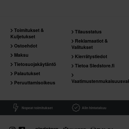
Toimitukset &
Tilausstatus
Kuljetukset
Reklamaatiot &
Ostoehdot
Valitukset
Maksu
Kierrätystiedot
Tietosuojakäytäntö
Tietoa Sledstore.fi
Palautukset
Vaatimustenmukaisuusva
Peruuttamisoikeus
Nopeat toimitukset
Alin hintatakuu