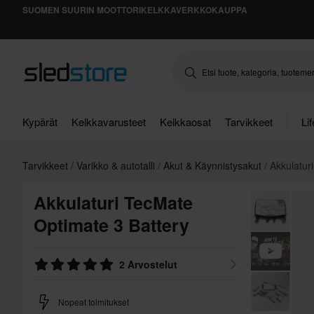
SUOMEN SUURIN MOOTTORIKELKKAVERKKOKAUPPA
Kypärät
Kelkkavarusteet
Kelkkaosat
Tarvikkeet
Li
Tarvikkeet
Varikko & autotalli
Akut & Käynnistysakut
Akkulatur
Akkulaturi TecMate
Optimate 3 Battery
2 Arvostelut
Nopeat toimitukset