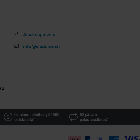
Asiakaspalvelu
info@sledstore.fi
kuutus
Ilmainen toimitus yli 150€
60 päivän
ostoksista*
palautusoikeus*