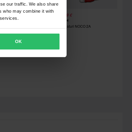
se our traffic. We also share
ers who may combine it with
5,99 €
54,99 €
-35%
 services.
0,00 €
60,00 €
Akkulaturi NOCO 2A
9 Arvostelut
uojakotelo NOCO Boost EVA
OK