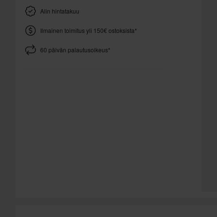
Alin hintatakuu
Ilmainen toimitus yli 150€ ostoksista*
60 päivän palautusoikeus*