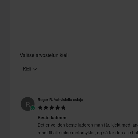
Yli 150€ tilaukset ovat maksuttomia. *Tämä ei sisällä ylisuuria 
60 päivän palautusoikeus*
Sinulla on oikeus palauttaa tilauksesi 60 päivän sisällä. Pala
kulut. *Palautusoikeus ei koske henkilökohtaisesti räätälöityjä t
Lähetä
tuotteita. Katso lisätietoja ja ehdot
asiakaspalveluosiosta
.
Valitse arvostelun kieli
Kieli
Roger R.
Vahvistettu ostaja
R
Beste laderen
Det er vel den beste laderen man får, kjekt med lan
rundt til alle mine motorsykler, og så tar den alle ba