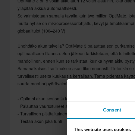
OptiMate 3 on 5 voltin akkulaturi 12 voltin akkuihin, joka diagn
ylläpitää akkua automaattisesti.
Se valmistetaan samalla tavalla kuin two million OptiMate, jo
mutta nyt se on mikroprosessoriohjattu, kevyt ja tehokkaampi
globaalitulot (100–240 V).
Unohditko akun talvella? OptiMate 3 palauttaa sen purkamisen 
optimaaliseen tilaansa. Sen jälkeen tarkistetaan, että toimitett
mahdollinen, ennen kuin se tarkistaa, kuinka hyvin akku pyst
Samanaikaisesti se ilmaisee akun tilan nopeasti. Tietenkin se 
turvallisesti useita kuukausia kerrallaan. Tämä pidentää käytt
suurta moottoripyörävalmistajaa suosittelee OptiMatea ...
- Optimoi akun keston ja käyttöiän
- Palauttaa vaurioituneet akut
Consent
- Turvallinen pitkäaikainen huoltosykli
- Testaa akun joka tunti
This website uses cookies