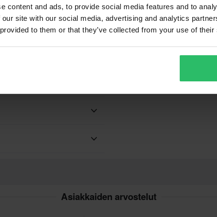
oja / akkuja, koska se voi ladata
e content and ads, to provide social media features and to analy
on, jossa täysin ladatut akut
 our site with our social media, advertising and analytics partn
7,99 €
2
 provided to them or that they’ve collected from your use of their
4
16 Arvostelut
Liitin Akkulaturille CTEK Comfort
S
TecMate
C-01B4
260 x 315 x 100 mm
Teemme aina parhaamme
nopeasti!
ys valmistaa pääasiassa
paremman hinnan kilpailijalta,
ivän kuluessa ostoksestasi.
Asiakkaiden arvostelut