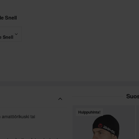
le Snell
e Snell
Suos
Huippuhinta!
 amatöörikuski tai