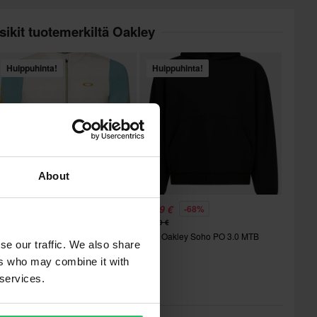
sikit tuotemerkiltä Oakley
Huippuhinta!
Huippuhinta!
About
9,99 €
34,99 €
-65%
-68%
70,00 €
110,00 €
jopaita Oakley Off Grid 2.0 MTB
Paita Oakley Soho PO 3.0 MTB
se our traffic. We also share
ers who may combine it with
 services.
sikit kategoriassa Paidat