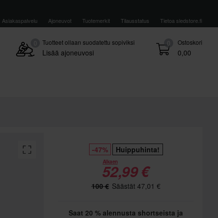
Asiakaspalvelu
Ajoneuvot
Tuotemerkit
Tilausstatus
Tietoa sledstore.fi
Tuotteet ollaan suodatettu sopiviksi
Ostoskori
0
0
Lisää ajoneuvosi
0,00
-47%
Huippuhinta!
Alkaen
52,99 €
100 €
Säästät 47,01 €
Saat 20 % alennusta shortseista ja