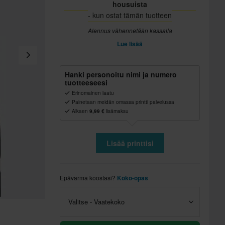
housuista
- kun ostat tämän tuotteen
Alennus vähennetään kassalla
Lue lisää
Hanki personoitu nimi ja numero
tuotteeseesi
Erinomainen laatu
Painetaan meidän omassa printti palvelussa
Alkaen
9,99 €
lisämaksu
Lisää printtisi
Epävarma koostasi?
Koko-opas
Valitse - Vaatekoko