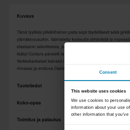
Kuvaus
Tämä tyylikäs pitkähihainen paita sopii täydellisesti sekä jyrkil
ylämäkinousuihin. Valmistettu kosteutta siirtävästä ja nopeasti
elastaanin sekoitteesta, joka pitää ajajan valppaana ja energi
lisätyt Cordura-paneelit tarjoavat lisätukea ja suojaa hiertymil
Verkkokankaiset kainalot lisäävät kohdistettua viilennystä. 3D
rinnassa ja erottuva Oakley Ellipse -logo hihoissa korostavat us
Consent
Tuotetiedot
This website uses cookies
We use cookies to personalis
Koko-opas
Kustomoitu
information about your use of
other information that you’ve
Merkki
Toimitus ja palautus