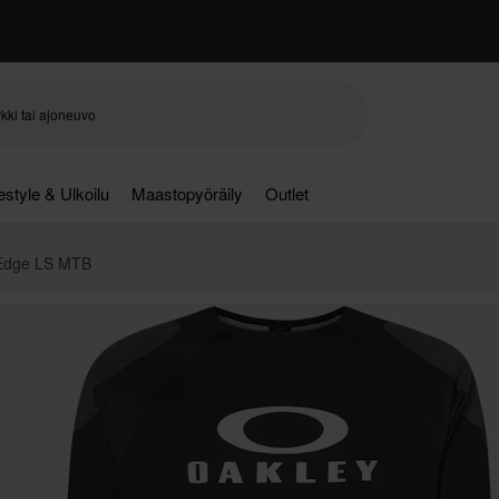
festyle & Ulkoilu
Maastopyöräily
Outlet
 Edge LS MTB