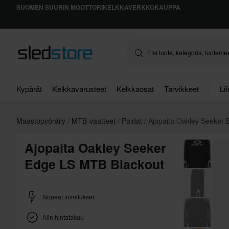
SUOMEN SUURIN MOOTTORIKELKKAVERKKOKAUPPA
Kypärät
Kelkkavarusteet
Kelkkaosat
Tarvikkeet
Li
Maastopyöräily
MTB-vaatteet
Paidat
Ajopaita Oakley Seeker
Ajopaita Oakley Seeker
Edge LS MTB Blackout
Nopeat toimitukset
Alin hintatakuu