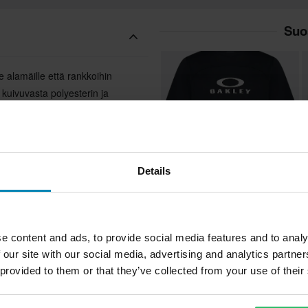
Suo
le alamäille että rankkoihin
 kuivuvasta polyesterin ja
senä. Olkapäihin ja kyynärpäihin
tä ja kulumiselta matkan varrella.
-lämpösiirretty Oakley Bark -logo
kottavuuttasi – ja tyyliäsi.
Details
44,99 €
5
-10%
50,00 €
1
A
1 Arvostelut
e content and ads, to provide social media features and to analy
Ajopaita Oakley Free Ride RC SS
Personoitu printti
 our site with our social media, advertising and analytics partn
MTB
 provided to them or that they’ve collected from your use of their
Oakley
Suo