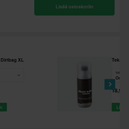
Lisää ostoskoriin
Dirtbag XL
Tekstii
Valitse
One Si
18,99 €
in
Lisää 