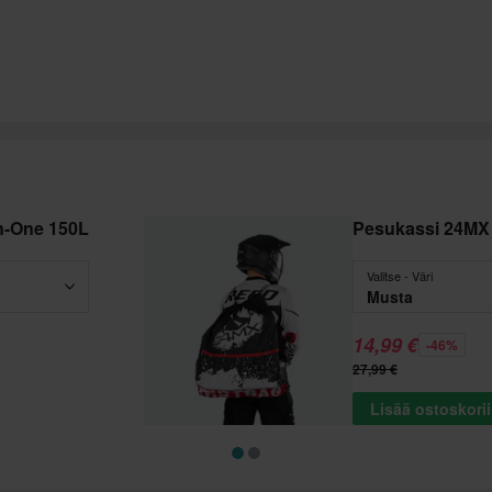
In-One 150L
Pesukassi 24MX 
Valitse - Väri
Musta
14,99 €
-46%
27,99 €
Lisää ostoskori