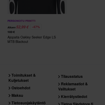
PERSONOITU PRINTTI
52,99 €
-47%
Alkaen
100 €
Ajopaita Oakley Seeker Edge LS
MTB Blackout
Toimitukset &
Tilausstatus
Kuljetukset
Reklamaatiot &
Ostoehdot
Valitukset
Maksu
Kierrätystiedot
Tietosuojakäytäntö
Tietoa Sledstore.fi