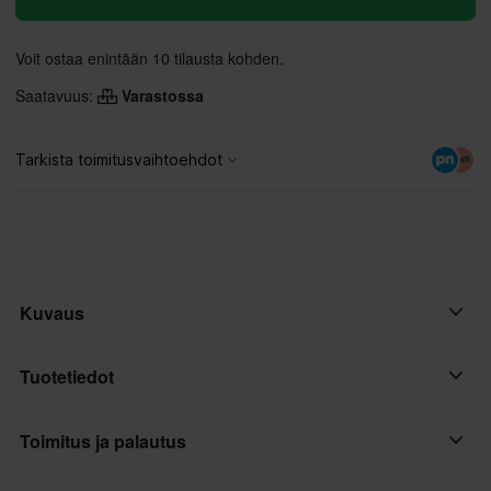
Voit ostaa enintään 10 tilausta kohden.
Saatavuus:
Varastossa
Kuvaus
Koe kristallinkirkas näkyvyys 100% ARmatic Enduro -ajolaseilla,
Tuotetiedot
jotka on suunniteltu vaativiin maasto-olosuhteisiin. Nämä ajolasit
yhdistävät kestävyyden ja mukavuuden, jotta keskittyminen
Toimitus ja palautus
Merkki
pysyy terävänä maastosta riippumatta.
100%