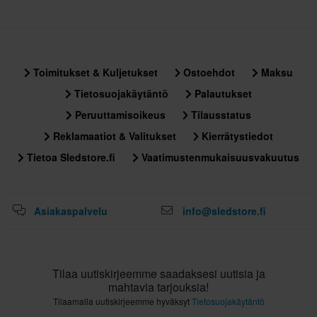
Toimitukset & Kuljetukset
Ostoehdot
Maksu
Tietosuojakäytäntö
Palautukset
Peruuttamisoikeus
Tilausstatus
Reklamaatiot & Valitukset
Kierrätystiedot
Tietoa Sledstore.fi
Vaatimustenmukaisuusvakuutus
Asiakaspalvelu
info@sledstore.fi
Tilaa uutiskirjeemme saadaksesi uutisia ja
mahtavia tarjouksia!
Tilaamalla uutiskirjeemme hyväksyt
Tietosuojakäytäntö