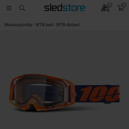
0
0
Maastopyöräily
MTB-lasit
MTB-Ajolasit