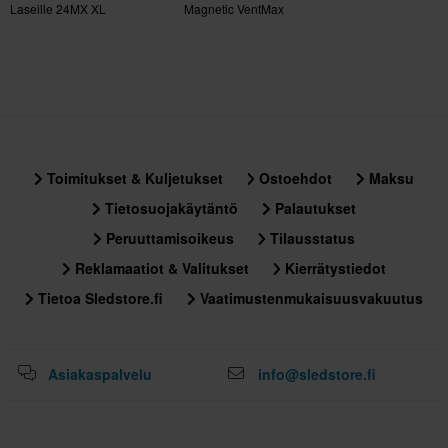
tuotteita. Katso lisätietoja ja ehdot
asiakaspalveluosiosta
.
Laseille 24MX XL
Magnetic VentMax
335 x 505 x 80 mm
Toimitukset & Kuljetukset
Ostoehdot
Maksu
Tietosuojakäytäntö
Palautukset
Peruuttamisoikeus
Tilausstatus
Reklamaatiot & Valitukset
Kierrätystiedot
Tietoa Sledstore.fi
Vaatimustenmukaisuusvakuutus
Asiakaspalvelu
info@sledstore.fi