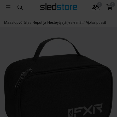
0
0
Maastopyöräily
Reput ja Nesteytysjärjestelmät
Ajolasipussit