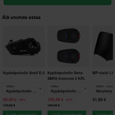
Älä unohda ostaa
Kypäräpuhelin Snell E-2
Kypäräpuhelin Sena
MP-visiiri L
SMH5 Intercom 2 KPL
Valitse
Valitse
Valitse - Linssin
Kypäräpuhelin Snell E-2
Kypäräpuhelin Sena SMH5 Intercom 2 KPL
Sävytetty
99,99 €
155,99 €
41,99 €
-44%
-22%
179,99 €
199,99 €
Lisää ostoskoriin
Lisää ostoskoriin
Lisää osto