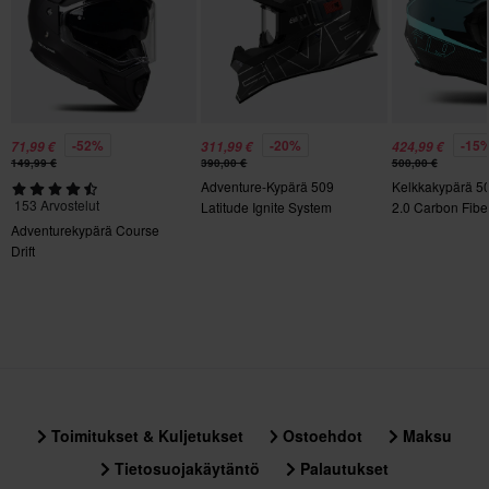
1550
Kiertovoimasuoja
Ei mitään
Kypärän ominaisuudet
-52%
-20%
-15
71,99 €
311,99 €
424,99 €
Sisäinen aurinkovisiiri, Pikakiinnitys, Irrotettava vuori,
149,99 €
390,00 €
500,00 €
Adventure-Kypärä 509
Kelkkakypärä 50
Kypäräpuhelinvalmius, Pinlock-valmius
153 Arvostelut
Latitude Ignite System
2.0 Carbon Fibe
Moottorikelkka
Aurinkovisiiri
Adventurekypärä Course
Drift
Kyllä
Kypärän paino
Yli 1500 g
Väri
Matta Nardo Harmaa
Toimitukset & Kuljetukset
Ostoehdot
Maksu
Paketin mitat
Tietosuojakäytäntö
Palautukset
XS