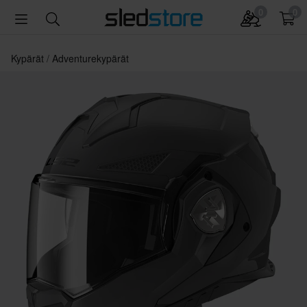
0
0
Kypärät
Adventurekypärät