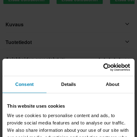
Kuvaus
LS2 FF901 ADVANT on todellinen muuntuja. Kaupungista
Tuotetiedot
suoraan avotielle nopeasti.
Asiakkaiden arvostelut
(2)
Väri
Ominaisuudet:
Harmaa
• HPFC (High Performance Fiberglass Composite) -kuori
Koko-opas
kahdessa koossa
Hätäpoistojärjestelmä
Consent
Details
About
• Alas kääntyvä aurinkovisiiri
Ei
Toimitus ja palautus
• Mikrometrinen solki
• Valmius kypäräpuhelimelle
Suljinmekanismi
This website uses cookies
• Leukaverho
Nopeat toimitukset
Mikrometrinen
Kysymyksiä tuotteesta
(Kysy jotain)
We use cookies to personalise content and ads, to
• Mukavuusvuori, irrotettava ja pestävä
Toimitamme päivittäin tilauksia kaikkialle Pohjoismaissa.
Materiaali
provide social media features and to analyse our traffic.
• Hengittävä, hypoallergeeninen sisävuori
Teemme aina parhaamme varmistaaksemme, että vastaanotat
Kysy jotain
We also share information about your use of our site with
Lasikuitu
Suosikit tuotemerkiltä LS2
• Tummennettu visiiri mukana
tuotteet mahdollisimman nopeasti!