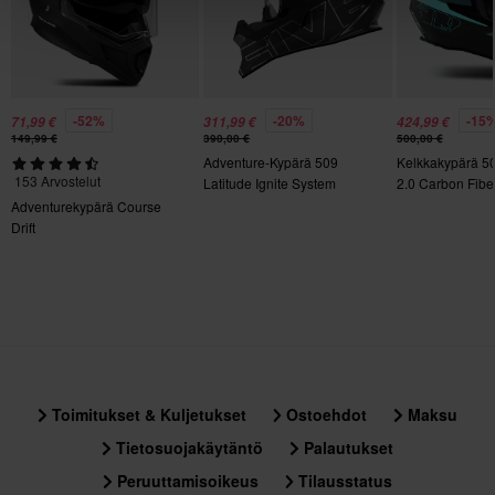
Beige, Musta
Tuotteen Paino
1265
-52%
-20%
-15
71,99 €
311,99 €
424,99 €
Kiertovoimasuoja
149,99 €
390,00 €
500,00 €
Adventure-Kypärä 509
Kelkkakypärä 50
Ei mitään
153 Arvostelut
Latitude Ignite System
2.0 Carbon Fibe
Moottorikelkka
Adventurekypärä Course
Väri
Drift
DNA Montana Tan - Huomioväri
Merkki
KLIM
Paketin mitat
M
Toimitukset & Kuljetukset
Ostoehdot
Maksu
311 x 393 x 306 mm
Tietosuojakäytäntö
Palautukset
XL
Peruuttamisoikeus
Tilausstatus
305 x 390 x 285 mm