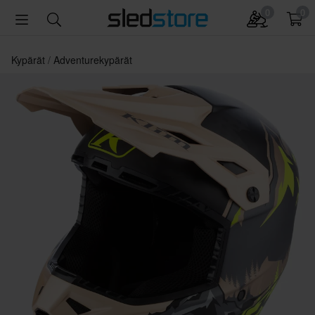
0
0
Kypärät
Adventurekypärät