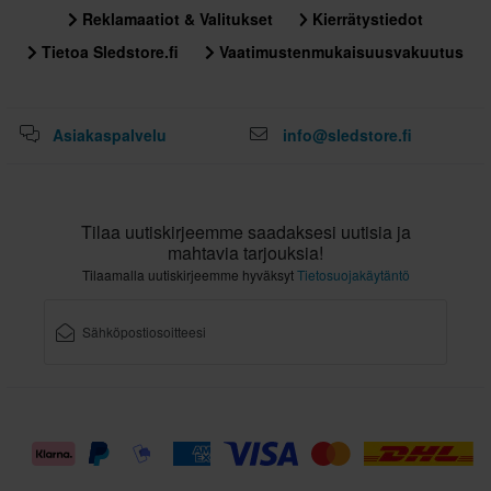
Reklamaatiot & Valitukset
Kierrätystiedot
L
305 x 385 x 290 mm
Tietoa Sledstore.fi
Vaatimustenmukaisuusvakuutus
XXL
305 x 385 x 290 mm
Asiakaspalvelu
info@sledstore.fi
Sertifiointistandardi
ECE 22.06
Tilaa uutiskirjeemme saadaksesi uutisia ja
mahtavia tarjouksia!
Tilaamalla uutiskirjeemme hyväksyt
Tietosuojakäytäntö