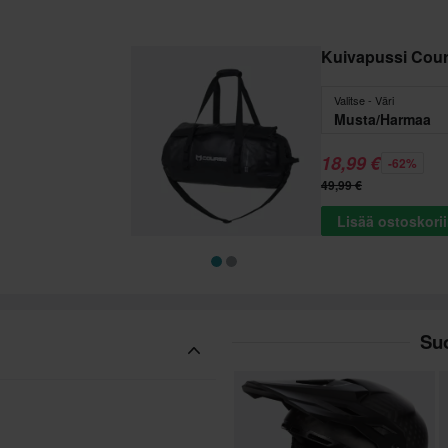
Kuivapussi Cou
Valitse - Väri
Musta/Harmaa
18,99 €
-62%
49,99 €
Lisää ostoskori
Suo