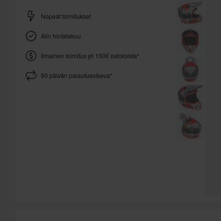
Nopeat toimitukset
Alin hintatakuu
Ilmainen toimitus yli 150€ ostoksista*
60 päivän palautusoikeus*