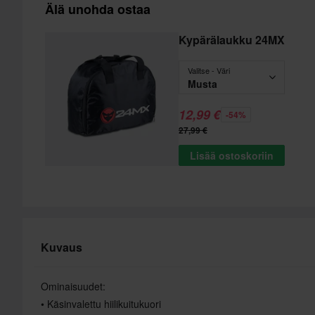
Älä unohda ostaa
Kypärälaukku 24MX
Valitse - Väri
Musta
12,99 €
-54%
27,99 €
Lisää ostoskoriin
Kuvaus
Ominaisuudet:
• Käsinvalettu hiilikuitukuori