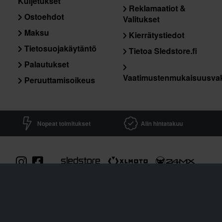
Kuljetukset
Reklamaatiot &
Ostoehdot
Valitukset
Maksu
Kierrätystiedot
Tietosuojakäytäntö
Tietoa Sledstore.fi
Palautukset
Vaatimustenmukaisuusva
Peruuttamisoikeus
Nopeat toimitukset
Alin hintatakuu