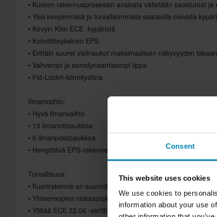
• Kuoren rakennusprosessin ansiosta vältetään saostumat ja 
• Yksi kevyimmistä ja turvallisimmista saatavilla olevista kypär
• Kevyin Klim ECE -kypäristä
• Kolmitiheyksinen EPS
• Erittäin suuret visiiriaukot maksimaalisen näkyvyyden takaa
• Vahvempi ja aerodynaamisempi lippa
• Fid-Lock®-kiinnitysliina
Ilmanvaihto:
• Hyvä ilmanvaihto
• 13 ilmanottoaukkoa
• 6 ilmanpoistoaukkoa
Consent
• Hengittävä EPS-rakenne
Turvallisuus:
This website uses cookies
• Kuorirakenne on suunniteltu lujaksi ja kevyeksi
We use cookies to personalis
• Yhteensopiva niskasuojien kanssa
information about your use of
• Ylittää ECE 22.06 -sertifiointivaatimukset
other information that you’ve