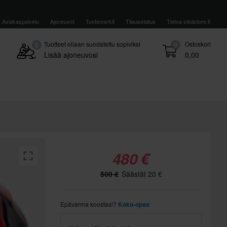
Asiakaspalvelu
Ajoneuvot
Tuotemerkit
Tilausstatus
Tietoa sledstore.fi
Tuotteet ollaan suodatettu sopiviksi
Ostoskori
0
0
Lisää ajoneuvosi
0,00
480 €
500 €
Säästät 20 €
Epävarma koostasi?
Koko-opas