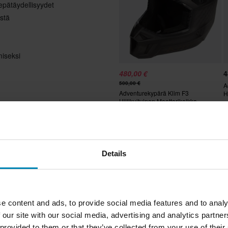
epätäydellisyydet
istä
miseksi
480,00 €
4
500,00 €
A
Adventurekypärä Klim F3
H
Hiilikuituinen Moottorikelkka
Suosikit
Details
e content and ads, to provide social media features and to analy
 our site with our social media, advertising and analytics partn
 provided to them or that they’ve collected from your use of their