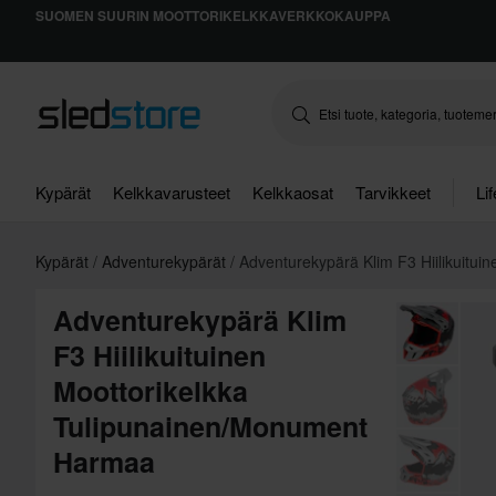
SUOMEN SUURIN MOOTTORIKELKKAVERKKOKAUPPA
Kypärät
Kelkkavarusteet
Kelkkaosat
Tarvikkeet
Li
Kypärät
Adventurekypärät
Adventurekypärä Klim F3 Hiilikuituin
Adventurekypärä Klim
F3 Hiilikuituinen
Moottorikelkka
Tulipunainen/Monument
Harmaa