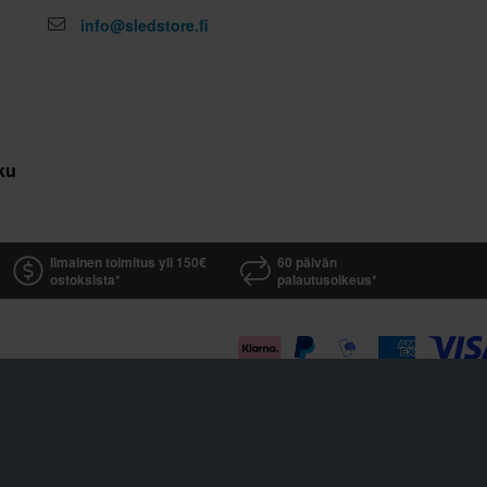
info@sledstore.fi
kuutus
Ilmainen toimitus yli 150€
60 päivän
ostoksista*
palautusoikeus*
Sledstore on osa yhtiötä Pierce AB
Fleminggatan 20A, 112 26 Stockholm, Sweden
Osakeyhtiörekisteri: Bolagsverket / Rekisteröity Ruotsin yritysten rekisteröintitoimistossa