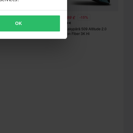
11,99 €
424,99 €
-20%
-15%
OK
90,00 €
500,00 €
dventure-Kypärä 509 Latitude
Kelkkakypärä 509 Altitude 2.0
gnite System Moottorikelkka
Carbon Fiber 3K Hi