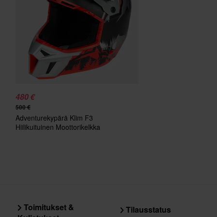
480 €
500 €
Adventurekypärä Klim F3
Hiilikuituinen Moottorikelkka
Tulipunainen/Monument Harmaa
Toimitukset &
Tilausstatus