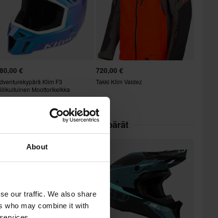
80,00 €
720,00 €
dventurekypärä Klim F3
Takki Klim Valdez
iilikuituinen Moottorikelkka
 kategoriassa Adventurekypärät
About
Huippuhinta!
se our traffic. We also share
ers who may combine it with
 services.