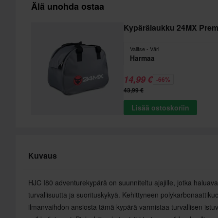
Älä unohda ostaa
Kypärälaukku 24MX Pre
Valitse - Väri
Harmaa
14,99 €
-66%
43,99 €
Lisää ostoskoriin
Kuvaus
HJC I80 adventurekypärä on suunniteltu ajajille, jotka haluav
turvallisuutta ja suorituskykyä. Kehittyneen polykarbonaattik
ilmanvaihdon ansiosta tämä kypärä varmistaa turvallisen istuv