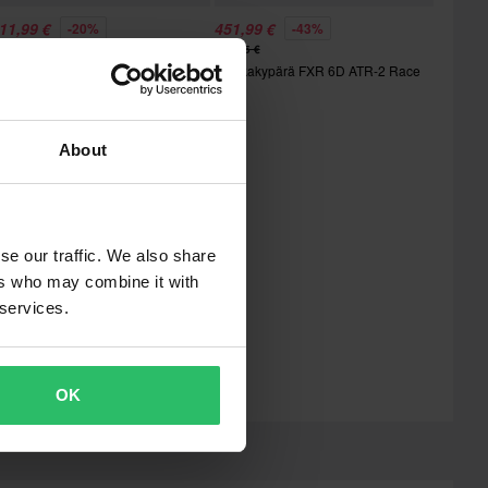
11,99 €
451,99 €
-20%
-43%
90,00 €
799,95 €
dventure-Kypärä 509 Latitude
Kelkkakypärä FXR 6D ATR-2 Race
gnite System Moottorikelkka
Div
About
se our traffic. We also share
ers who may combine it with
 services.
OK