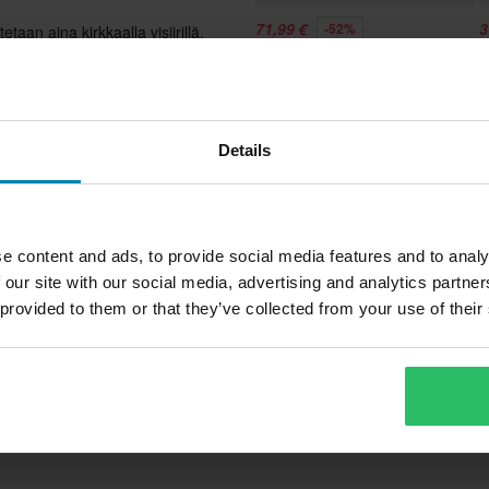
71,99 €
3
-52%
taan aina kirkkaalla visiirillä,
149,99 €
3
A
153 Arvostelut
I
Adventurekypärä Course Drift
Details
Harmaa
Aikuinen
e content and ads, to provide social media features and to analy
 our site with our social media, advertising and analytics partn
nlock, Sisäinen aurinkovisiiri,
 provided to them or that they’ve collected from your use of their
Pikakiinnitys, Irrotettava vuori
Teemme aina parhaamme
Kestomuovi
nopeasti!
HJC
- ja moottorikelkkakypärien
paremman hinnan kilpailijalta,
 tyylikästä, turvallista, mukavaa
Adventure
ivän kuluessa ostoksestasi.