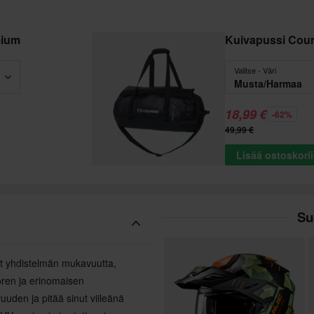
mium
Kuivapussi Cou
Valitse - Väri
Musta/Harmaa
18,99 €
-62%
49,99 €
Lisää ostoskori
Su
at yhdistelmän mukavuutta,
uoren ja erinomaisen
uuden ja pitää sinut viileänä