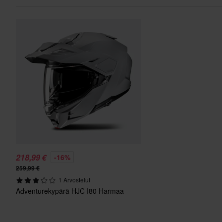
218,99 €
-16%
259,99 €
1 Arvostelut
Adventurekypärä HJC I80 Harmaa