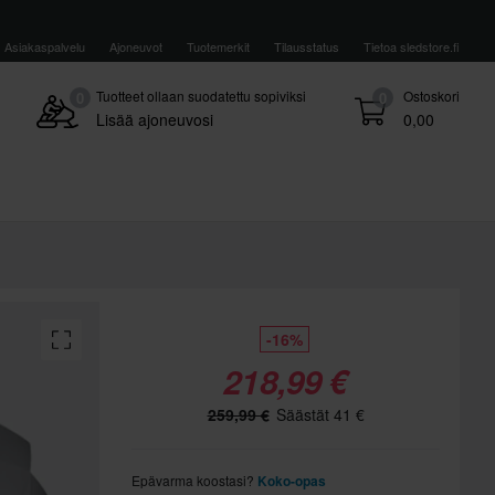
Asiakaspalvelu
Ajoneuvot
Tuotemerkit
Tilausstatus
Tietoa sledstore.fi
Tuotteet ollaan suodatettu sopiviksi
Ostoskori
0
0
Lisää ajoneuvosi
0,00
-16%
218,99 €
259,99 €
Säästät 41 €
Epävarma koostasi?
Koko-opas