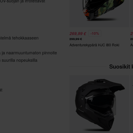
 UV-suojan ja irrotettavat
269,99 €
2
-10%
jestelmä tehokkaaseen
299,99 €
2
Adventurekypärä HJC I80 Roki
A
oja ja naarmuuntumaton pinnoite
 suurilla nopeuksilla
Suosikit
ät