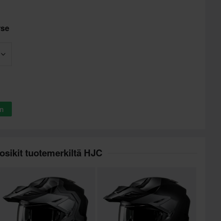
rse
in
osikit tuotemerkiltä HJC