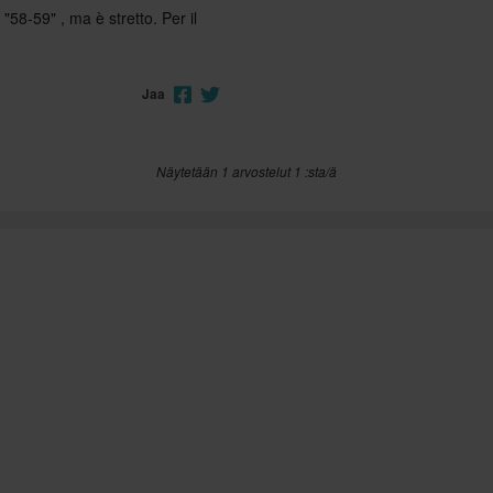
"58-59" , ma è stretto. Per il
Jaa
Näytetään 1 arvostelut 1 :sta/ä