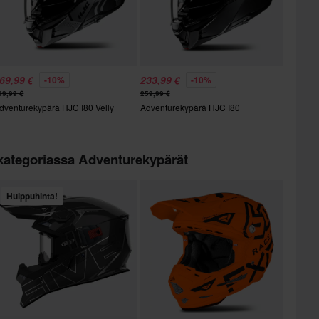
69,99 €
233,99 €
-10%
-10%
99,99 €
259,99 €
dventurekypärä HJC I80 Velly
Adventurekypärä HJC I80
 kategoriassa Adventurekypärät
Huippuhinta!