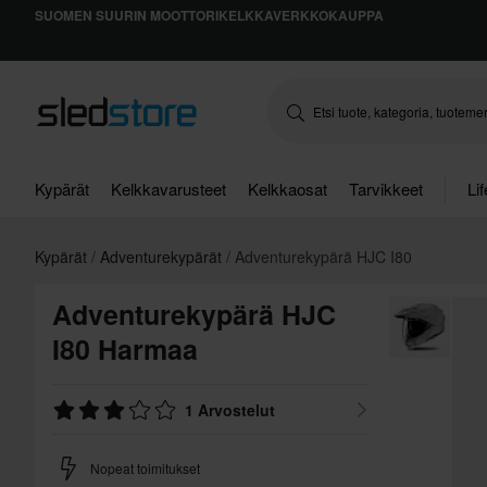
SUOMEN SUURIN MOOTTORIKELKKAVERKKOKAUPPA
Kypärät
Kelkkavarusteet
Kelkkaosat
Tarvikkeet
Li
Kypärät
Adventurekypärät
Adventurekypärä HJC I80
Adventurekypärä HJC
I80 Harmaa
1 Arvostelut
Nopeat toimitukset