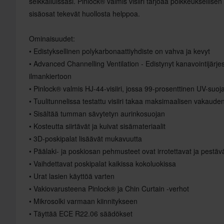
seikkailuissasi. Pinlock® valmis visiiri tarjoaa poikkeuksellisen
sisäosat tekevät huollosta helppoa.
Ominaisuudet:
• Edistyksellinen polykarbonaattiyhdiste on vahva ja kevyt
• Advanced Channelling Ventilation - Edistynyt kanavointijär
ilmankiertoon
• Pinlock® valmis HJ-44-visiiri, jossa 99-prosenttinen UV-su
• Tuulitunnelissa testattu visiiri takaa maksimaalisen vakauden
• Sisältää tumman sävytetyn aurinkosuojan
• Kosteutta siirtävät ja kuivat sisämateriaalit
• 3D-poskipalat lisäävät mukavuutta
• Päälaki- ja poskiosan pehmusteet ovat irrotettavat ja pestäv
• Vaihdettavat poskipalat kaikissa kokoluokissa
• Urat lasien käyttöä varten
• Vakiovarusteena Pinlock® ja Chin Curtain -verhot
• Mikrosolki varmaan kiinnitykseen
• Täyttää ECE R22.06 säädökset