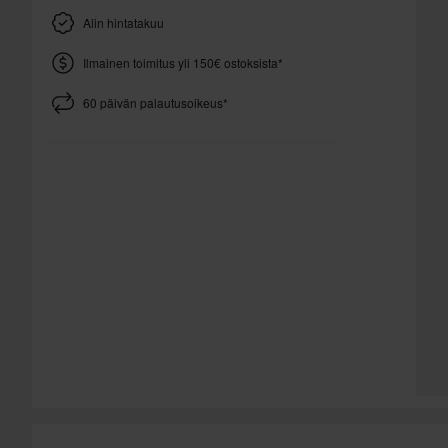
Alin hintatakuu
Ilmainen toimitus yli 150€ ostoksista*
60 päivän palautusoikeus*