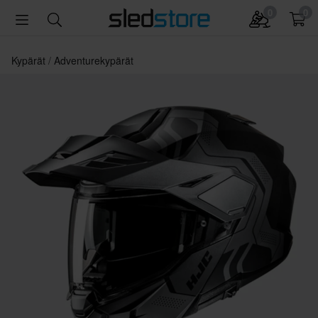
0
0
Kypärät
Adventurekypärät