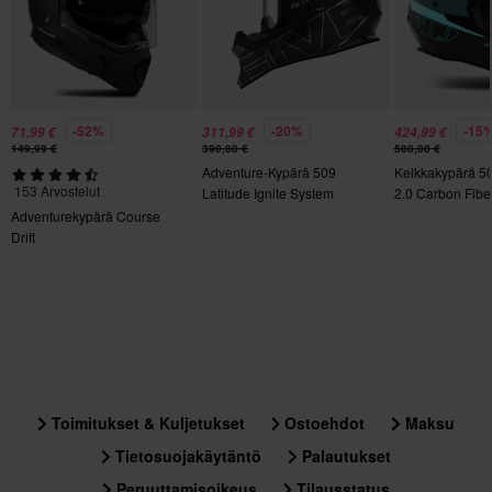
Materiaali
Kestomuovi
Aurinkovisiiri
Kyllä
-52%
-20%
-15
71,99 €
311,99 €
424,99 €
149,99 €
390,00 €
500,00 €
Väri
Adventure-Kypärä 509
Kelkkakypärä 50
Musta, Harmaa
153 Arvostelut
Latitude Ignite System
2.0 Carbon Fibe
Moottorikelkka
Adventurekypärä Course
Pinlock
Drift
Mukana
Sertifiointistandardi
ECE 22.06
Paketin mitat
XL
Toimitukset & Kuljetukset
Ostoehdot
Maksu
343 x 392 x 328 mm
Tietosuojakäytäntö
Palautukset
M
Peruuttamisoikeus
Tilausstatus