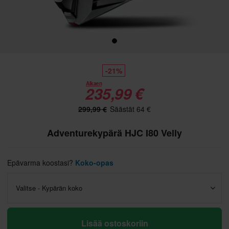
-21%
Alkaen
235,99 €
299,99 €
Säästät 64 €
Adventurekypärä HJC I80 Velly
Epävarma koostasi?
Koko-opas
Valitse - Kypärän koko
Lisää ostoskoriin