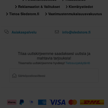
305 x 405 x 280 mm
Reklamaatiot & Valitukset
Kierrätystiedot
S
Tietoa Sledstore.fi
Vaatimustenmukaisuusvakuutus
343 x 392 x 328 mm
XS
343 x 392 x 328 mm
Asiakaspalvelu
info@sledstore.fi
L
343 x 392 x 328 mm
Tilaa uutiskirjeemme saadaksesi uutisia ja
mahtavia tarjouksia!
Tilaamalla uutiskirjeemme hyväksyt
Tietosuojakäytäntö