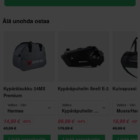
Älä unohda ostaa
Kypärälaukku 24MX
Kypäräpuhelin Snell E-2
Kuivapussi 
Premium
Valitse - Väri
Valitse
Valitse - Väri
Harmaa
Kypäräpuhelin Snell E-2
Musta/Har
14,99 €
99,99 €
18,99 €
-66%
-44%
-62
43,99 €
179,99 €
49,99 €
Lisää ostoskoriin
Lisää ostoskoriin
Lisää osto