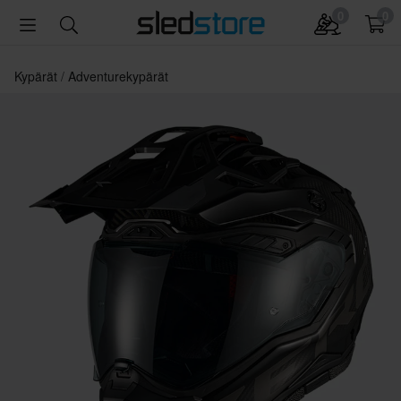
0
0
Kypärät
Adventurekypärät