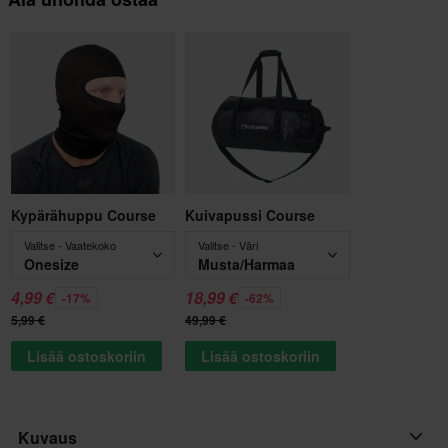
Kypärähuppu Course
Kuivapussi Course
Valitse - Vaatekoko
Valitse - Väri
Onesize
Musta/Harmaa
4,99 €
18,99 €
-17%
-62%
5,99 €
49,99 €
Lisää ostoskoriin
Lisää ostoskoriin
Kuvaus