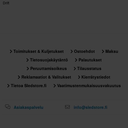
Drift
310 x 398 x 320 mm
varten
XL
• Paino noin 1350 g ± 50 g
310 x 398 x 320 mm
• ECE 22-06 -hyväksytty, täyttää edistyneet turvallisuusstandardit
S
mukaan lukien isku- ja ominaisuustestit
• FMVSS No. 218 (DOT), NBR7471:2015, GB811:2022 (CCC),
310 x 398 x 320 mm
ACU Gold -sertifioitu
XXL
310 x 398 x 320 mm
Toimitukset & Kuljetukset
Ostoehdot
Maksu
M
Tietosuojakäytäntö
Palautukset
310 x 398 x 320 mm
Peruuttamisoikeus
Tilausstatus
3XL
Reklamaatiot & Valitukset
Kierrätystiedot
310 x 398 x 320 mm
Tietoa Sledstore.fi
Vaatimustenmukaisuusvakuutus
Asiakaspalvelu
info@sledstore.fi