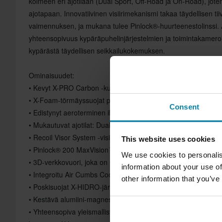
kolmeen eri ajotilaan (Dual Sport, Off-Road ja On-Road), jote
ajotapaan. Innovatiivinen visiirimekanismi takaa täydellisen ti
vaimennuksen, ja mukana tulee Pinlock®-huurteenestolinssi.
yhteensopivuus kypäräpuhelinjärjestelmien ja toimintakamero
kypärästä täydellisen seikkailukokemuksen.
Ominaisuudet:
• Kevyt X-PRO Carbon -kuori, paino noin 1350 g
• X-Foam-törmäyssuojat parantavat iskujen vaimentumista, m
Consent
• Edistynyt aeroterminen ilmankierto yhdeksällä ilmanottoaukol
• Mukautuvat ajotilat: Dual Sport-, Off-Road- ja On-Road-kok
• Recoil Visor System -visiirimekanismi optimaaliseen visiirin 
This website uses cookies
• Pinlock® 200 MaxVision™ -huurteenestolinssi mukana
We use cookies to personalis
• 3D-verkkovuori, joka on suunniteltu maksimaalista ilmavirta
information about your use of
• Integroitu Air Cumbs Cooling Chamber älykästä lämmönsää
other information that you’ve
• Poskisuojat X-HIDRO-järjestelmällä nesteytyspussin yhteens
• Kestävä alumiini-magnesiumseoksinen kaksois-D-rengas X-
• Yhteensopiva yleismallisten kypäräpuhelinjärjestelmien kanss