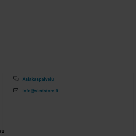
Asiakaspalvelu
info@sledstore.fi
kuutus