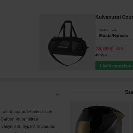
Kuivapussi Cou
Valitse - Väri
Musta/Harmaa
18,99 €
-62%
49,99 €
Lisää ostoskori
Suo
a se tarjoaa poikkeuksellisen
 Carbon -kuori takaa
n väsymistä. Kypärä mukautuu