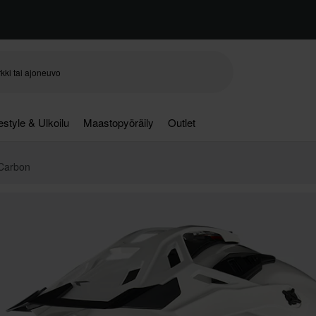
festyle & Ulkoilu
Maastopyöräily
Outlet
 Carbon