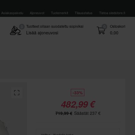
Asiakaspalvelu
Ajoneuvot
Tuotemerkit
Tilausstatus
Tietoa sledstore.fi
Tuotteet ollaan suodatettu sopiviksi
Ostoskori
0
0
Lisää ajoneuvosi
0,00
-33%
482,99 €
719,99 €
Säästät 237 €
Valitse - Kypärän koko