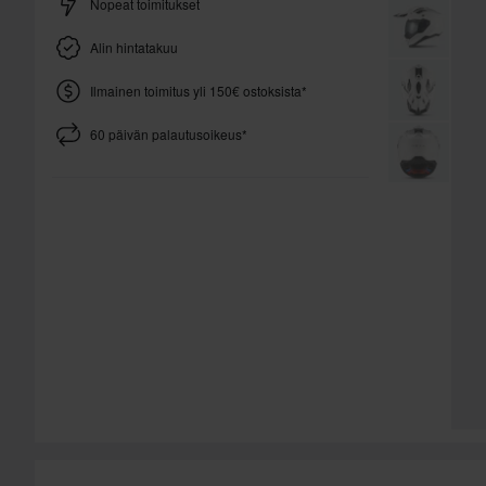
Nopeat toimitukset
Alin hintatakuu
Ilmainen toimitus yli 150€ ostoksista*
60 päivän palautusoikeus*