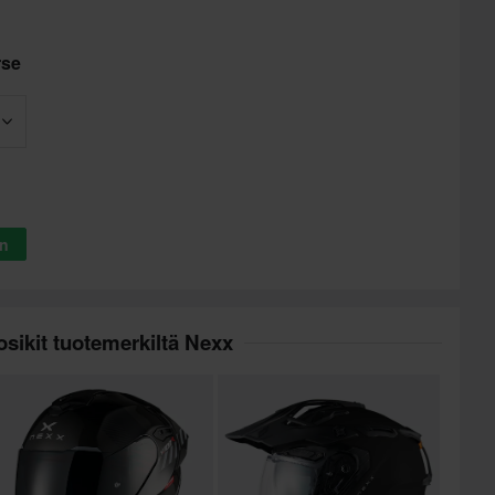
rse
in
sikit tuotemerkiltä Nexx