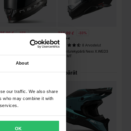
35,99 €
316,99 €
-15%
-33%
76,99 €
474,99 €
mpikypärä Nexx Y.100R Fade
8 Arvostelut
Adventurekypärä Nexx X.WED3
Plain MT
About
 kategoriassa Adventurekypärät
Huippuhinta!
se our traffic. We also share
ers who may combine it with
 services.
OK