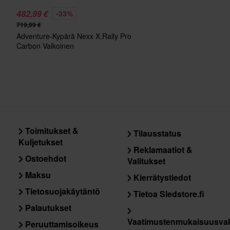
482,99 €
-33%
719,99 €
Adventure-Kypärä Nexx X.Rally Pro
Carbon Valkoinen
Toimitukset &
Tilausstatus
Kuljetukset
Reklamaatiot &
Ostoehdot
Valitukset
Maksu
Kierrätystiedot
Tietosuojakäytäntö
Tietoa Sledstore.fi
Palautukset
Vaatimustenmukaisuusva
Peruuttamisoikeus