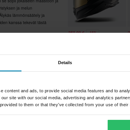
n se sopii jokaiseen maastoon ja
ivistyksen ja melun
 Älykäs lämmönsäätely ja
iden kanssa tekevät tästä
250,99 €
2
-15%
294,99 €
2
U
6 Arvostelut
Umpikypärä Nexx Y.100R
Subsonic
ukaan lukien leukasuojaus
Details
la ja kuudella poistoaukolla
Suosikit
oonpanot
tiivistymiseen ja melueristykseen
e content and ads, to provide social media features and to analy
usta ja pölysuojausta varten
 our site with our social media, advertising and analytics partn
töä varten
 provided to them or that they’ve collected from your use of their
opivuutta varten
LOCK-magneettihihnalla
a, sisältää korvakotelot ja