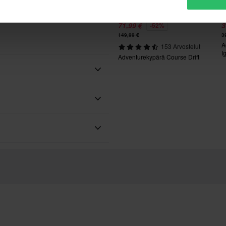
tä varten
71,99 €
3
-52%
149,99 €
3
A
153 Arvostelut
I
Adventurekypärä Course Drift
Nexx
Aikuinen
Teemme aina parhaamme
1300 g – 1500 g
nopeasti!
Valkoinen
at poskipalat, Irrotettava vuori,
paremman hinnan kilpailijalta,
elinvalmius, Tuplat D-renkaat
ivän kuluessa ostoksestasi.