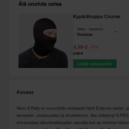
Älä unohda ostaa
Kypärähuppu Course
Valitse - Vaatekoko
Onesize
4,99 €
-17%
5,99 €
Lisää ostoskoriin
Kuvaus
Nexx X.Rally on suunniteltu erityisesti Hard Enduroa varten, j
keveyden, mukavuuden ja ilmankierron. Sen edistynyt X-PRO
erinomaisen iskunkestävyyden samalla kun se minimoi niska