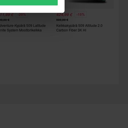
11,99 €
424,99 €
-20%
-15%
90,00 €
500,00 €
dventure-Kypärä 509 Latitude
Kelkkakypärä 509 Altitude 2.0
gnite System Moottorikelkka
Carbon Fiber 3K Hi