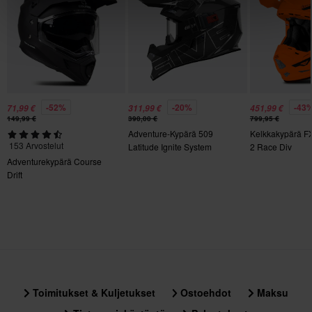
Tuotteen Paino
1250
Suljinmekanismi
Kaksinkertaiset D-renkaat
Kiertovoimasuoja
-52%
-20%
-43
71,99 €
311,99 €
451,99 €
149,99 €
390,00 €
799,95 €
Ei mitään
Adventure-Kypärä 509
Kelkkakypärä F
153 Arvostelut
Latitude Ignite System
2 Race Div
Materiaali
Moottorikelkka
Adventurekypärä Course
Drift
Kestomuovi
Väri
Valkoinen, Musta
Sertifiointistandardi
DOT, ECE 22.06
Toimitukset & Kuljetukset
Ostoehdot
Maksu
Paketin mitat