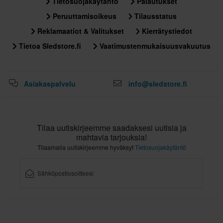
Tietosuojakäytäntö
Palautukset
M
Peruuttamisoikeus
Tilausstatus
330 x 390 x 275 mm
Reklamaatiot & Valitukset
Kierrätystiedot
XL
340 x 395 x 275 mm
Tietoa Sledstore.fi
Vaatimustenmukaisuusvakuutus
L
311 x 393 x 306 mm
Asiakaspalvelu
info@sledstore.fi
XS
335 x 395 x 280 mm
S
311 x 393 x 306 mm
Tilaa uutiskirjeemme saadaksesi uutisia ja
mahtavia tarjouksia!
Tilaamalla uutiskirjeemme hyväksyt
Tietosuojakäytäntö