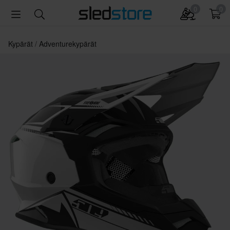
0
0
Kypärät
Adventurekypärät