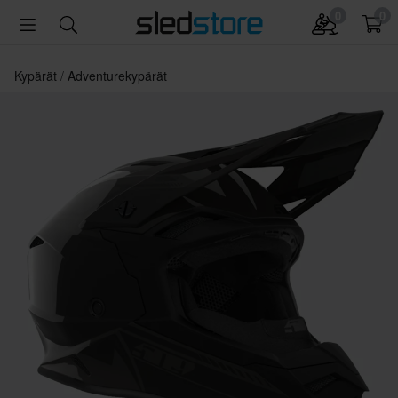
0
0
Kypärät
Adventurekypärät