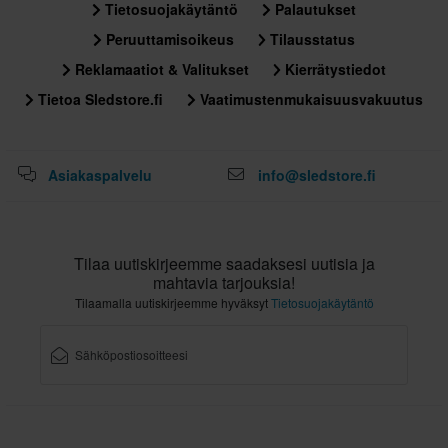
Tietosuojakäytäntö
Palautukset
M
Peruuttamisoikeus
Tilausstatus
335 x 395 x 280 mm
Reklamaatiot & Valitukset
Kierrätystiedot
L
335 x 395 x 275 mm
Tietoa Sledstore.fi
Vaatimustenmukaisuusvakuutus
XL
335 x 390 x 275 mm
Asiakaspalvelu
info@sledstore.fi
XS
335 x 395 x 275 mm
S
335 x 395 x 275 mm
Tilaa uutiskirjeemme saadaksesi uutisia ja
mahtavia tarjouksia!
Tilaamalla uutiskirjeemme hyväksyt
Tietosuojakäytäntö