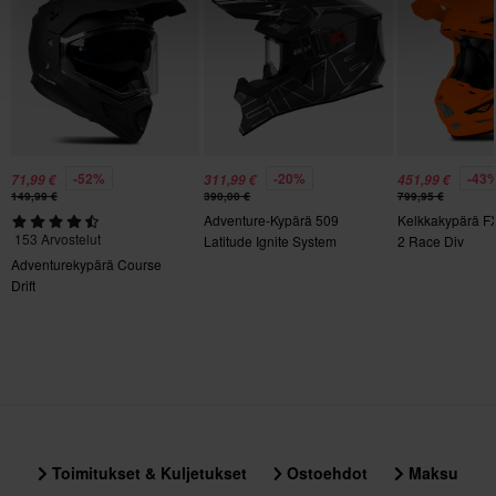
Tuotteen Paino
1250
Suljinmekanismi
Kaksinkertaiset D-renkaat
Kiertovoimasuoja
-52%
-20%
-43
71,99 €
311,99 €
451,99 €
149,99 €
390,00 €
799,95 €
Ei mitään
Adventure-Kypärä 509
Kelkkakypärä F
153 Arvostelut
Latitude Ignite System
2 Race Div
Materiaali
Moottorikelkka
Adventurekypärä Course
Drift
Kestomuovi
Väri
Black Ops
Sertifiointistandardi
DOT, ECE 22.06
Toimitukset & Kuljetukset
Ostoehdot
Maksu
Paketin mitat