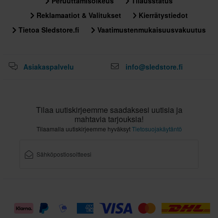
Peruuttamisoikeus
Tilausstatus
Reklamaatiot & Valitukset
Kierrätystiedot
Tietoa Sledstore.fi
Vaatimustenmukaisuusvakuutus
Asiakaspalvelu
info@sledstore.fi
Tilaa uutiskirjeemme saadaksesi uutisia ja
mahtavia tarjouksia!
Tilaamalla uutiskirjeemme hyväksyt
Tietosuojakäytäntö