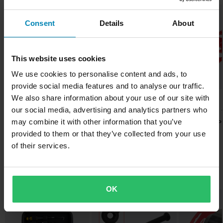
oikein ja vaivattomasti. Valikoimaan kuuluu muun muassa
paremman hinnan kilpailijalta, vastaamme siihen hintaan.
Huippuhinta!
työkalusarjoja, työkalulaatikoita, pyörätelineitä ja
Consent
Details
About
Hintatakuumme on voimassa 14 päivän kuluessa ostoksestasi.
magneettikulhoja..
Ilmainen toimitus yli 150€ ostoksista*
Näytä kaikki Proworks tuotteet
This website uses cookies
Yli 150€ tilaukset ovat maksuttomia. *Tämä ei sisällä ylisuuria
tuotteita
We use cookies to personalise content and ads, to
provide social media features and to analyse our traffic.
60 päivän palautusoikeus*
We also share information about your use of our site with
11,99 €
-35%
-50%
34,99 €
59,99 €
Lähetä
Sinulla on oikeus palauttaa tilauksesi 60 päivän sisällä.
54,00 €
119,99 €
our social media, advertising and analytics partners who
17 Arvostelut
Palautuksesta peritään mahdolliset kulut. *Palautusoikeus ei
may combine it with other information that you’ve
Kierremitta JMP
117 Arvostelut
Kannettava Työkalusarja
koske henkilökohtaisesti räätälöityjä tai tilauksesta valmistettuja
provided to them or that they’ve collected from your use
Momenttiavainsetti
Proworks
tuotteita. Katso lisätietoja ja ehdot
asiakaspalveluosiosta
.
of their services.
Proworks 1/4 '2-24Nm
Suosikit kategoriassa Käsityökalut
OK