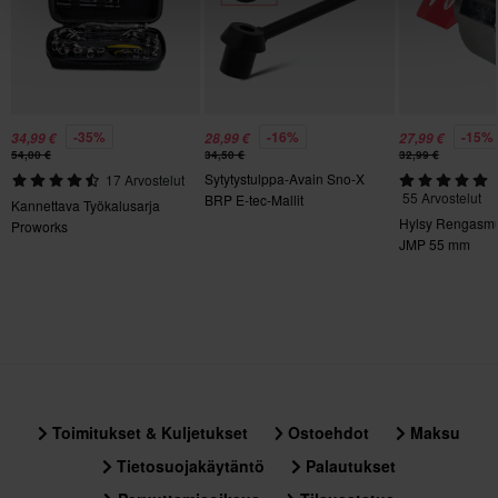
-35%
-16%
-15%
34,99 €
28,99 €
27,99 €
54,00 €
34,50 €
32,99 €
Sytytystulppa-Avain Sno-X
17 Arvostelut
55 Arvostelut
BRP E-tec-Mallit
Kannettava Työkalusarja
Hylsy Rengasmut
Proworks
JMP 55 mm
Toimitukset & Kuljetukset
Ostoehdot
Maksu
Tietosuojakäytäntö
Palautukset