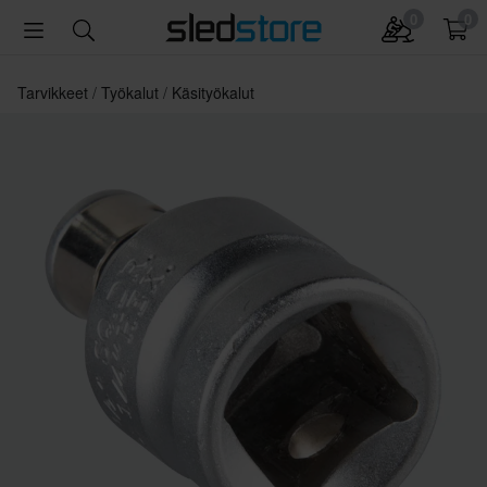
0
0
Tarvikkeet
Työkalut
Käsityökalut