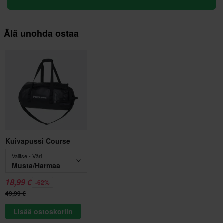
Älä unohda ostaa
Kuivapussi Course
Valitse - Väri
Musta/Harmaa
18,99 €
-62%
49,99 €
Lisää ostoskoriin