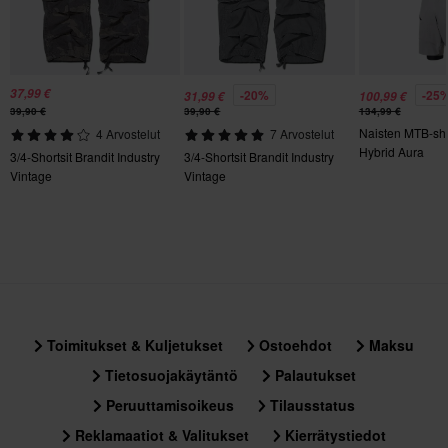
37,99 €
-20%
-25
31,99 €
100,99 €
39,90 €
39,90 €
134,99 €
Naisten MTB-sh
4 Arvostelut
7 Arvostelut
Hybrid Aura
3/4-Shortsit Brandit Industry
3/4-Shortsit Brandit Industry
Vintage
Vintage
Toimitukset & Kuljetukset
Ostoehdot
Maksu
Tietosuojakäytäntö
Palautukset
Peruuttamisoikeus
Tilausstatus
Reklamaatiot & Valitukset
Kierrätystiedot