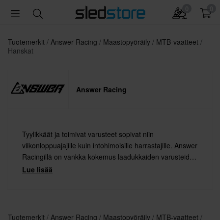
0
0
Tuotemerkit
Answer Racing
Maastopyöräily
MTB-vaatteet
Hanskat
Answer Racing
Tyylikkäät ja toimivat varusteet sopivat niin
viikonloppuajajille kuin intohimoisille harrastajille. Answer
Racingillä on vankka kokemus laadukkaiden varusteiden
kehittämisestä ja toimittamisesta vaativille ajajille.
Lue lisää
Tuotemerkit
Answer Racing
Maastopyöräily
MTB-vaatteet