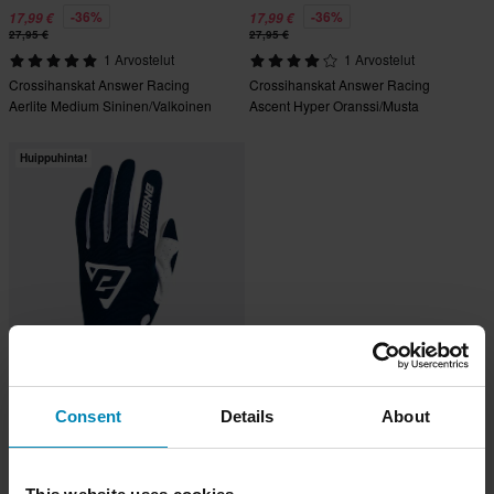
-36%
-36%
17,99 €
17,99 €
27,95 €
27,95 €
1 Arvostelut
1 Arvostelut
Crossihanskat Answer Racing
Crossihanskat Answer Racing
Aerlite Medium Sininen/Valkoinen
Ascent Hyper Oranssi/Musta
Huippuhinta!
-40%
17,99 €
Consent
Details
About
29,95 €
1 Arvostelut
Crossihanskat Answer Racing Peak
Laivastonsininen/Valkoinen