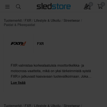
0
0
Tuotemerkit
FXR
Lifestyle & Ulkoilu
Streetwear
Paidat & Pikeepaidat
FXR
FXR valmistaa korkealaatuisia moottorikelkka- ja
motocross-vaatteita, mikä on yksi tärkeimmistä syistä
FXR:n jatkuvasti kasvavaan tuotevalikoimaan. Joka
vuosi valikoimaan lisätään uusia, entistä laadukkaampia
Lue lisää
tuotteita ja kehitetään jo suosittuja malleja entistä
paremmiksi. Viime vuosina värikkäät vaatteet ovat
hallinneet markkinoita vahvasti.
Tuotemerkit
FXR
Lifestyle & Ulkoilu
Streetwear