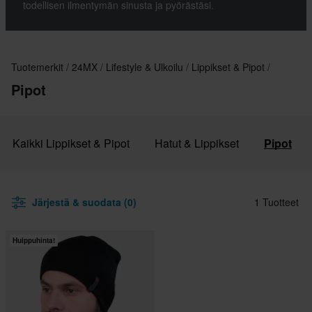
todellisen ilmentymän sinusta ja pyörästäsi.
Tuotemerkit
24MX
Lifestyle & Ulkoilu
Lippikset & Pipot
Pipot
Kaikki Lippikset & Pipot
Hatut & Lippikset
Pipot
Järjestä & suodata (0)
1 Tuotteet
Huippuhinta!