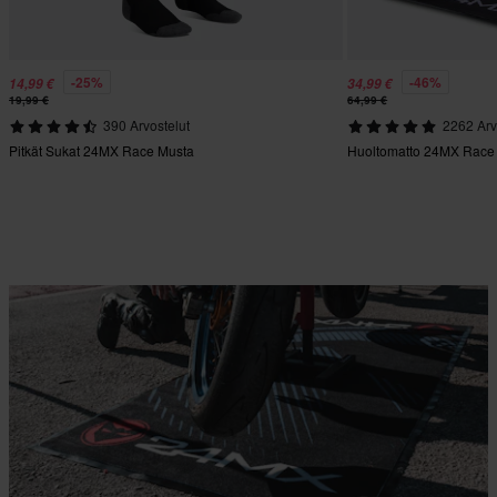
-25%
-46%
14,99 €
34,99 €
19,99 €
64,99 €
390 Arvostelut
2262 Arv
Pitkät Sukat 24MX Race Musta
Huoltomatto 24MX Race