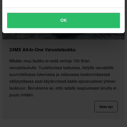
OK
24MX All-In-One Varustelaukku
Mikään muu laukku ei vedä vertoja 150 litran
varustelaukulle. Tuulettuvissa taskuissa, tietyille varusteille
suunnitelluissa lokeroissa ja valtavassa keskimmäisessä
säilytystilassa saat käytännössä kaikki ajovarusteesi yhteen
laukkuun. Bonuksena se, että radalle saapuessasi sinulta ei
puutu mitään.
Osta nyt