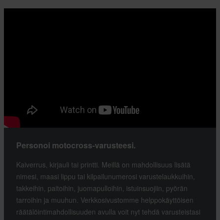
Personoi motocross-varusteesi.
Kaiverrus, kirjauli tai printti. Meillä on mahdollisuus lisätä
nimesi, maasi lippu tai kilpailunumerosi varustelaukkuihin,
takkeihin, paitoihin, juomapulloihin, istuinsuojiin, pyörän
tarroihin ja muuhun. Verkkosivustomme helppokäyttöisen
räätälöintimahdollisuuden avulla voit nyt tehdä varusteistasi