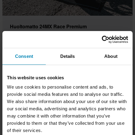
Huoltomatto 24MX Race Premium
Huoltomatto ei ole pelkkä muotoilutekijä, jonka tarkoituksena
on näyttää hyvältä tai suojata polviasi kiviltä. Se on itse
asiassa tärkeä osa varustusta. Sen ensisijainen tehtävä on
Consent
Details
About
suojella ympäristöä vuotavilta pyöräöljyiltä. 24MX:n
ympäristöystävälliset huoltomatot ovat FIM:n ja SVEMO:n
mukaisia.
This website uses cookies
We use cookies to personalise content and ads, to
Osta nyt
provide social media features and to analyse our traffic.
We also share information about your use of our site with
our social media, advertising and analytics partners who
may combine it with other information that you’ve
provided to them or that they’ve collected from your use
of their services.