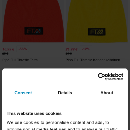
-56%
-12%
10,99 €
21,99 €
25 €
25 €
Pipo Full Throttle Tetra
Pipo Full Throttle Kanarinkeltainen
Consent
Details
About
This website uses cookies
We use cookies to personalise content and ads, to
provide social media features and to analyse our traffic.