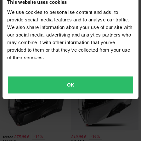
This website uses cookies
We use cookies to personalise content and ads, to
provide social media features and to analyse our traffic.
-13%
-18%
We also share information about your use of our site with
277,99 €
277,99 €
Alkaen
Alkaen
319,99 €
339,99 €
our social media, advertising and analytics partners who
1 Arvostelut
3 Arvostelut
may combine it with other information that you’ve
Avattava Kypärä HJC i100 Musta
Avattava Kypärä HJC i100 Valkoinen
provided to them or that they’ve collected from your use
of their services.
OK
-14%
-16%
275,99 €
210,99 €
Alkaen