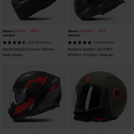
-49%
-31%
80,99 €
323,99 €
Alkaen
Alkaen
159,99 €
469,99 €
202 Arvostelut
22 Arvostelut
Avattavakypärä Course Pioneer
Avattava Kypärä LS2 FF901
Matta Musta
ADVANT X Carbon Hiilikuitu