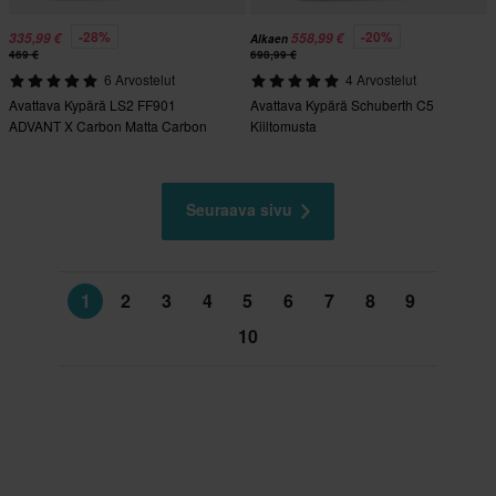
-28%
-20%
335,99 €
558,99 €
Alkaen
469 €
698,99 €
6 Arvostelut
4 Arvostelut
Avattava Kypärä LS2 FF901
Avattava Kypärä Schuberth C5
ADVANT X Carbon Matta Carbon
Kiiltomusta
Seuraava sivu
1
2
3
4
5
6
7
8
9
10