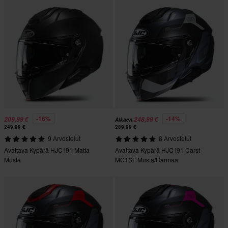
-16%
-14%
209,99 €
248,99 €
Alkaen
249,99 €
289,99 €
9 Arvostelut
8 Arvostelut
Avattava Kypärä HJC i91 Matta
Avattava Kypärä HJC i91 Carst
Musta
MC1SF Musta/Harmaa