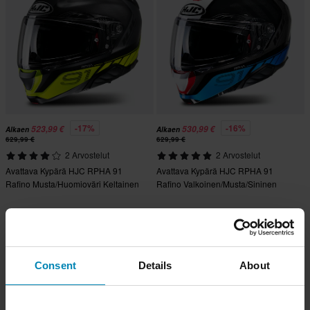
-17%
-16%
523,99 €
530,99 €
Alkaen
Alkaen
629,99 €
629,99 €
2 Arvostelut
2 Arvostelut
Avattava Kypärä HJC RPHA 91
Avattava Kypärä HJC RPHA 91
Rafino Musta/Huomioväri Keltainen
Rafino Valkoinen/Musta/Sininen
Consent
Details
About