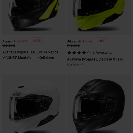
-20%
-16%
159,99 €
461,99 €
Alkaen
Alkaen
199,99 €
549,99 €
Avattava Kypärä HJC C91N Nepos
2 Arvostelut
MC3HSF Musta/Neon Keltainen
Avattava Kypärä HJC RPHA 91 Hi-
Vis Vihreä