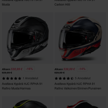
Musta
Carbon Hiili
-16%
-14%
530,99 €
538,99 €
Alkaen
Alkaen
629,99 €
629,99 €
1 Arvostelut
5 Arvostelut
Avattava Kypärä HJC RPHA 91
Avattava Kypärä HJC RPHA 91
Rafino Musta/Harmaa
Rafino Valkoinen/Sininen/Punainen