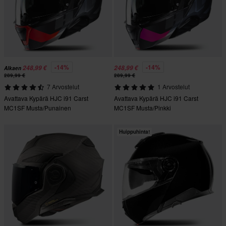
-14%
-14%
248,99 €
248,99 €
Alkaen
289,99 €
289,99 €
7 Arvostelut
1 Arvostelut
Avattava Kypärä HJC i91 Carst
Avattava Kypärä HJC i91 Carst
MC1SF Musta/Punainen
MC1SF Musta/Pinkki
Huippuhinta!