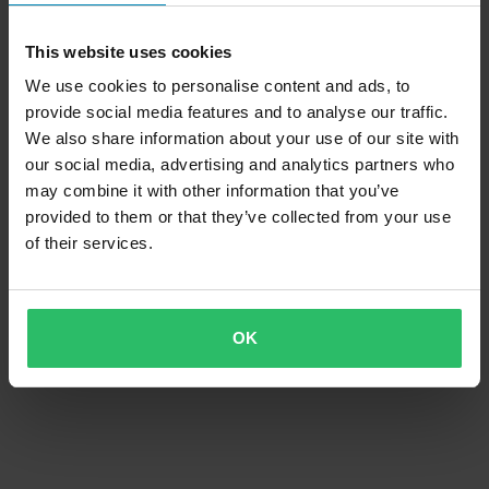
This website uses cookies
We use cookies to personalise content and ads, to
provide social media features and to analyse our traffic.
We also share information about your use of our site with
260,99 €
-15%
our social media, advertising and analytics partners who
Alkaen
305,99 €
Alkaen
360 €
2 Arvostelut
may combine it with other information that you’ve
1 Arvostelut
Kelkkasaappaat 509 Raid Single
provided to them or that they’ve collected from your use
Kelkkasaappaat 509 Raid Double
Boa Black Ops
of their services.
Boa Sharkskin
OK