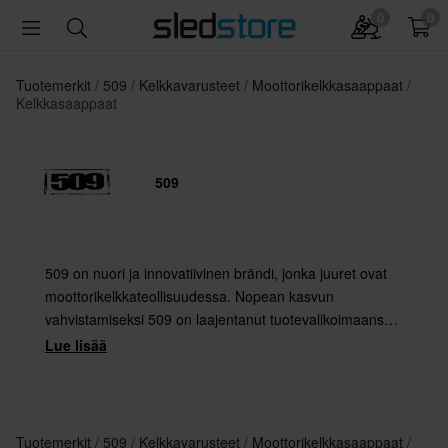
0
0
Tuotemerkit
509
Kelkkavarusteet
Moottorikelkkasaappaat
Kelkkasaappaat
509
509 on nuori ja innovatiivinen brändi, jonka juuret ovat
moottorikelkkateollisuudessa. Nopean kasvun
vahvistamiseksi 509 on laajentanut tuotevalikoimaansa
myös motocrossiin ja muihin action-lajeihin. 509
Lue lisää
valmistaa tyylikkäitä ajolaseja ja kypäriä sekä trendikästä
streetwear-vaatteita.
Tuotemerkit
509
Kelkkavarusteet
Moottorikelkkasaappaat