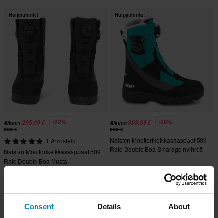
Huippuhinta!
Huippuhinta!
-22%
-20%
295,99 €
303,99 €
Alkaen
Alkaen
380 €
380 €
Naisten Moottorikelkkasaappaat 509
1 Arvostelut
Raid Double Boa Smaragdinvihreä
Naisten Moottorikelkkasaappaat 509
Raid Double Boa Musta
Consent
Details
About