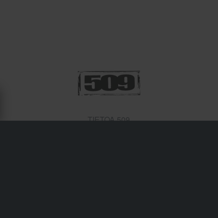
TIETOA 509
509 on Yhdysvaltain Washingtonissa toimiva brändi, joka
tunnetaan erityisesti moottorikelkkailuun tarkoitetuista
ajolaseistaan ja kypäristään. Valikoimaan kuuluu myös
kypäriä, visiirejä ja ajolaseja motocrossiin sekä muihin
toimintalajeihin. Olipa lajisi mikä tahansa, löydät varmasti
jotakin sopivaa 509:n laajasta valikoimasta. Laadun ja
huippumuotoilun tuntu on tehnyt 509:stä suositun ympäri
maailmaa, ja siksi monet huippukuljettajat luottavat sen