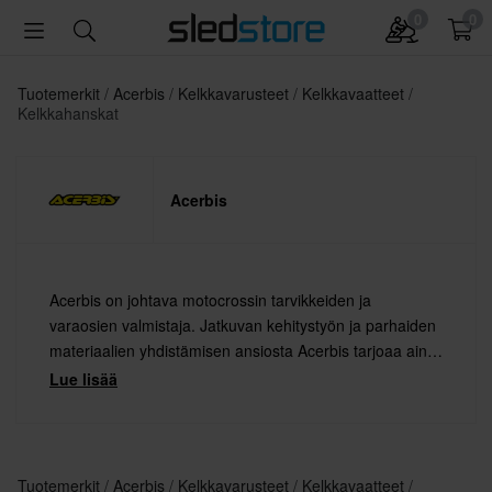
0
0
Tuotemerkit
Acerbis
Kelkkavarusteet
Kelkkavaatteet
Kelkkahanskat
Acerbis
Acerbis on johtava motocrossin tarvikkeiden ja
varaosien valmistaja. Jatkuvan kehitystyön ja parhaiden
materiaalien yhdistämisen ansiosta Acerbis tarjoaa aina
korkeinta laatua.
Lue lisää
Tuotemerkit
Acerbis
Kelkkavarusteet
Kelkkavaatteet