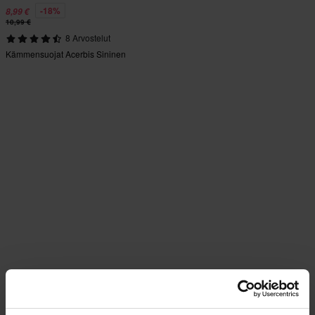
-18%
8,99 €
10,99 €
8 Arvostelut
Kämmensuojat Acerbis Sininen